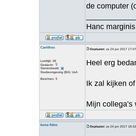
de computer (o
___________
Hanc marginis 
Carrilhos
Geplaatst
: za 24 jun 2017 17:0
Heel erg bedan
Leeftijd: 36
Geslacht:
Sterrenbeeld:
Studieomgeving (BA): UvA
Berichten: 5
Ik zal kijken 
Mijn collega's 
bona fides
Geplaatst
: za 24 jun 2017 18:3