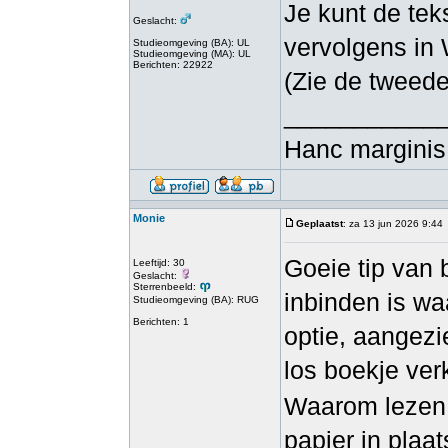
Je kunt de teks
Geslacht:
vervolgens in
Studieomgeving (BA): UL
Studieomgeving (MA): UL
Berichten: 22922
(Zie de tweede
___________
Hanc marginis 
Monie
Geplaatst
: za 13 jun 2026 9:44
Goeie tip van 
Leeftijd: 30
Geslacht:
Sterrenbeeld:
inbinden is wa
Studieomgeving (BA): RUG
Berichten: 1
optie, aangezie
los boekje ver
nullsbrawl
Waarom lezen ji
papier in plaa