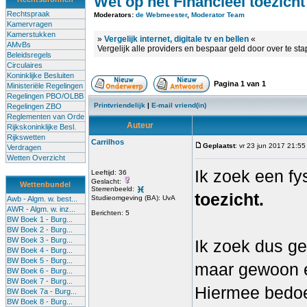
Wet op het Financieel toezicht
Rechtspraak
Moderators:
de Webmeester
,
Moderator Team
Kamervragen
Kamerstukken
»
Vergelijk internet, digitale tv en bellen
«
AMvBs
Vergelijk alle providers en bespaar geld door over te st
Beleidsregels
Circulaires
Koninklijke Besluiten
Pagina
1
van
1
Ministeriële Regelingen
Regelingen PBO/OLBB
Printvriendelijk
|
E-mail vriend(in)
Regelingen ZBO
Reglementen van Orde
Auteur
Rijkskoninklijke Besl.
Rijkswetten
Carrilhos
Geplaatst
: vr 23 jun 2017 21:55
Verdragen
Wetten Overzicht
Ik zoek een f
Leeftijd: 36
Geslacht:
Wettenbundel
Sterrenbeeld:
toezicht.
Studieomgeving (BA): UvA
Awb - Algm. w. best...
AWR - Algm. w. inz...
Berichten: 5
BW Boek 1 - Burg...
BW Boek 2 - Burg...
BW Boek 3 - Burg...
Ik zoek dus g
BW Boek 4 - Burg...
BW Boek 5 - Burg...
maar gewoon 
BW Boek 6 - Burg...
BW Boek 7 - Burg...
Hiermee bedoel
BW Boek 7a - Burg...
BW Boek 8 - Burg...