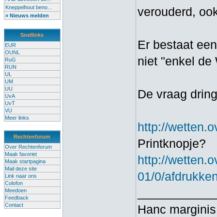
Kneppelhout beno...
verouderd, ook
» Nieuws melden
Snellinks
Er bestaat een
EUR
OUNL
niet "enkel de
RuG
RUN
UL
UM
UU
De vraag dringt
UvA
UvT
VU
Meer links
http://wetten
Rechtenforum
Printknopje?
Over Rechtenforum
Maak favoriet
http://wetten
Maak startpagina
Mail deze site
01/0/afdrukke
Link naar ons
Colofon
___________
Meedoen
Feedback
Contact
Hanc marginis 