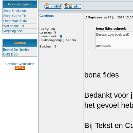
Recente topics
Slope Unblocke...
Slope Game Tip...
Carrilhos
Geplaatst
: za 24 jun 2017 13:0
Oude Wet op de...
Wet op het Fin...
bona fides schreef:
Leeftijd: 36
Verjaring bela...
Geslacht:
Bestaat zo'n boek wel?
Sterrenbeeld:
Studieomgeving (BA): UvA
.....
Carrière
afdrukken
Berichten: 5
Boekel De Ner�e
CMS DSB
Content Syndication
bona fides
Bedankt voor j
het gevoel heb
Bij Tekst en 