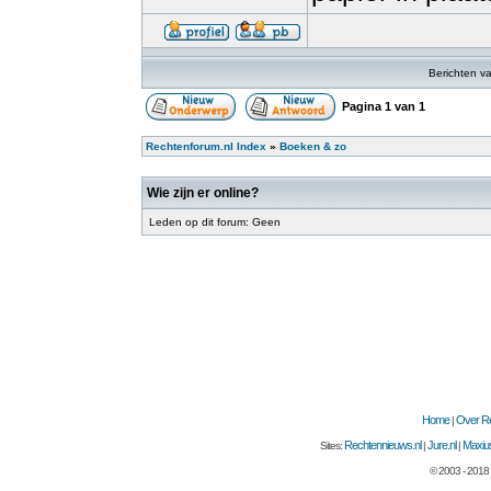
Berichten v
Pagina
1
van
1
Rechtenforum.nl Index
»
Boeken & zo
Wie zijn er online?
Leden op dit forum: Geen
Home
Over Re
|
Rechtennieuws.nl
Jure.nl
Maxius
Sites:
|
|
© 2003 - 2018