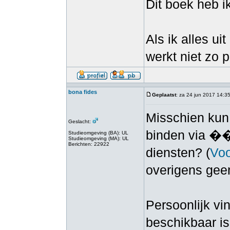
Dit boek heb ik
Als ik alles ui
werkt niet zo 
bona fides
Geplaatst
: za 24 jun 2017 14:3
Misschien kun 
Geslacht:
binden via ��
Studieomgeving (BA): UL
Studieomgeving (MA): UL
Berichten: 22922
diensten? (
Voo
overigens geen
Persoonlijk vin
beschikbaar is.