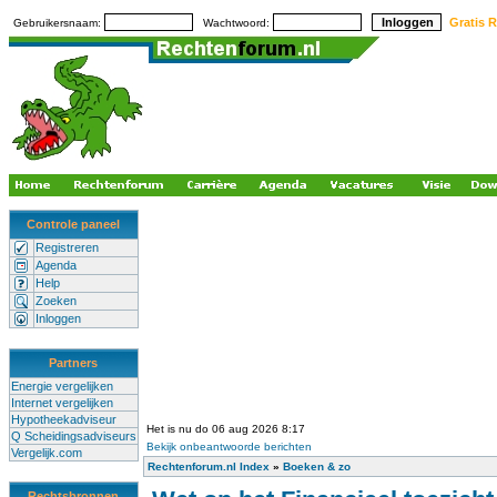
Gratis R
Gebruikersnaam:
Wachtwoord:
Controle paneel
Registreren
Agenda
Help
Zoeken
Inloggen
Partners
Energie vergelijken
Internet vergelijken
Hypotheekadviseur
Het is nu do 06 aug 2026 8:17
Q Scheidingsadviseurs
Bekijk onbeantwoorde berichten
Vergelijk.com
Rechtenforum.nl Index
»
Boeken & zo
Rechtsbronnen