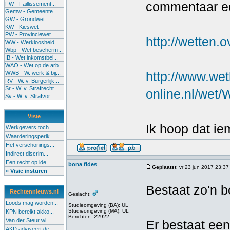
commentaar ed
FW - Faillissement...
Gemw - Gemeente...
GW - Grondwet
KW - Kieswet
PW - Provinciewet
http://wetten
WW - Werkloosheid...
Wbp - Wet bescherm...
IB - Wet inkomstbel...
WAO - Wet op de arb..
http://www.we
WWB - W. werk & bij...
RV - W. v. Burgerlijk...
Sr - W. v. Strafrecht
online.nl/wet
Sv - W. v. Strafvor...
Visie
Ik hoop dat ie
Werkgevers toch ...
Waarderingsperik...
Het verschonings...
Indirect discrim...
Een recht op ide...
bona fides
Geplaatst
: vr 23 jun 2017 23:37
» Visie insturen
Bestaat zo'n 
Rechtennieuws.nl
Geslacht:
Loods mag worden...
Studieomgeving (BA): UL
Studieomgeving (MA): UL
KPN bereikt akko...
Berichten: 22922
Van der Steur wi...
Er bestaat ee
AKD adviseert de...