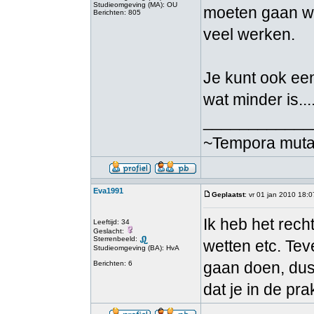
Studieomgeving (MA): OU
moeten gaan we
Berichten: 805
veel werken.
Je kunt ook ee
wat minder is.....
____________
~Tempora mutant
Eva1991
Geplaatst
: vr 01 jan 2010 18:0
Ik heb het recht
Leeftijd: 34
Geslacht:
Sterrenbeeld:
wetten etc. Tev
Studieomgeving (BA): HvA
gaan doen, dus
Berichten: 6
dat je in de pra