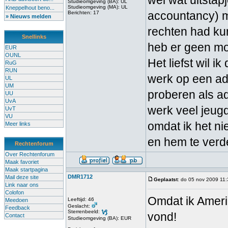
wel wat uitsta
Studieomgeving (BA): UL
Studieomgeving (MA): UL
Kneppelhout beno...
accountancy) ma
Berichten: 17
» Nieuws melden
rechten had ku
Snellinks
heb er geen mo
EUR
OUNL
Het liefst wil 
RuG
RUN
werk op een ad
UL
UM
proberen als ad
UU
UvA
werk veel jeugd
UvT
VU
omdat ik het n
Meer links
en hem te verde
Rechtenforum
Over Rechtenforum
Maak favoriet
Maak startpagina
DMR1712
Mail deze site
Geplaatst
: do 05 nov 2009 11
Link naar ons
Colofon
Omdat ik Ameri
Leeftijd: 46
Meedoen
Geslacht:
Feedback
Sterrenbeeld:
vond!
Contact
Studieomgeving (BA): EUR