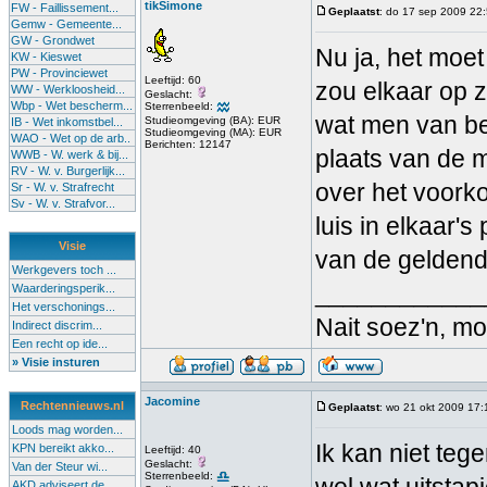
tikSimone
FW - Faillissement...
Geplaatst
: do 17 sep 2009 22
Gemw - Gemeente...
GW - Grondwet
Nu ja, het moet
KW - Kieswet
PW - Provinciewet
Leeftijd: 60
zou elkaar op z
WW - Werkloosheid...
Geslacht:
Wbp - Wet bescherm...
Sterrenbeeld:
wat men van be
Studieomgeving (BA): EUR
IB - Wet inkomstbel...
Studieomgeving (MA): EUR
WAO - Wet op de arb..
Berichten: 12147
plaats van de 
WWB - W. werk & bij...
RV - W. v. Burgerlijk...
over het voorko
Sr - W. v. Strafrecht
Sv - W. v. Strafvor...
luis in elkaar's
Visie
van de geldend
Werkgevers toch ...
____________
Waarderingsperik...
Het verschonings...
Nait soez'n, m
Indirect discrim...
Een recht op ide...
» Visie insturen
Jacomine
Rechtennieuws.nl
Geplaatst
: wo 21 okt 2009 17:
Loods mag worden...
Ik kan niet tege
KPN bereikt akko...
Leeftijd: 40
Geslacht:
Van der Steur wi...
Sterrenbeeld:
AKD adviseert de...