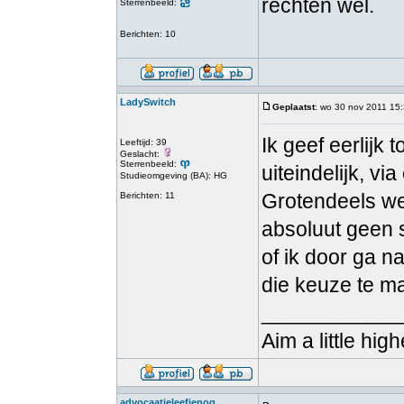
rechten wel.
Sterrenbeeld:
Berichten: 10
LadySwitch
Geplaatst
: wo 30 nov 2011 15
Ik geef eerlijk 
Leeftijd: 39
Geslacht:
Sterrenbeeld:
uiteindelijk, 
Studieomgeving (BA): HG
Grotendeels wel
Berichten: 11
absoluut geen s
of ik door ga n
die keuze te m
____________
Aim a little hig
advocaatjeleefjenog