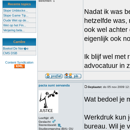
Berichten: 1
Recente topics
Nadat ik was be
Slope Unblocke...
Slope Game Tip...
hetzelfde was, 
Oude Wet op de...
Wet op het Fin...
ook wel achter 
Verjaring bela...
eigenlijk ook n
Carrière
Boekel De Ner�e
CMS DSB
Ik blijf wel met
Content Syndication
advocatuur in z
pacta sunt servanda
Geplaatst
: do 05 nov 2009 12
Wat bedoel je m
Werkdruk kun je
Leeftijd: 45
Geslacht:
bureau. Wil je 
Sterrenbeeld:
Studieomgeving (BA): OU