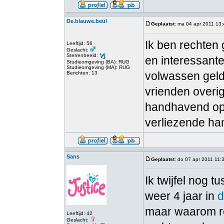
De.blauwe.beul
Geplaatst
: ma 04 apr 2011 13
Ik ben rechten 
Leeftijd: 56
Geslacht:
Sterrenbeeld:
en interessante
Studieomgeving (BA): RUG
Studieomgeving (MA): RUG
volwassen geldt
Berichten: 13
vrienden overig
handhavend opt
verliezende h
Sans
Geplaatst
: do 07 apr 2011 11:
Ik twijfel nog t
weer 4 jaar in
d
maar waarom re
Leeftijd: 42
Geslacht: