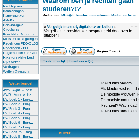
Waarom ben je rechten gaan
Rechtspraak
studeren?!?
Kamervragen
Kamerstukken
Moderators:
Mich�le
,
Nemine contradicente
,
Moderator Team
AMvBs
Beleidsregels
»
Vergelijk internet, digitale tv en bellen
«
advert
Circulaires
Vergelijk alle providers en bespaar geld door over te
Koninklijke Besluiten
stappen!
Ministeriële Regelingen
Regelingen PBO/OLBB
Regelingen ZBO
Pagina
7
van
7
Reglementen van Orde
Rijkskoninklijke Besl.
Printvriendelijk
|
E-mail vriend(in)
Rijkswetten
Verdragen
Wetten Overzicht
Ik wist niks anders
Wettenbundel
Als kleuter wist ik al d
Awb - Algm. w. best...
De mooiste vrouwen lie
AWR - Algm. w. inz...
BW Boek 1 - Burg...
De mooiste mannen liep
BW Boek 2 - Burg...
Rechten!? Wat is dat?
BW Boek 3 - Burg...
Ik wist niks anders, maa
BW Boek 4 - Burg...
BW Boek 5 - Burg...
BW Boek 6 - Burg...
BW Boek 7 - Burg...
BW Boek 7a - Burg...
Auteur
BW Boek 8 - Burg...