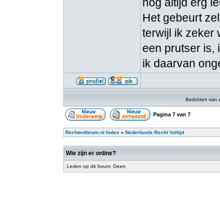
nog altijd erg l
Het gebeurt zelf
terwijl ik zeke
een prutser is,
ik daarvan on
Berichten van 
Pagina
7
van
7
Rechtenforum.nl Index
»
Nederlands Recht Voltijd
Wie zijn er online?
Leden op dit forum: Geen