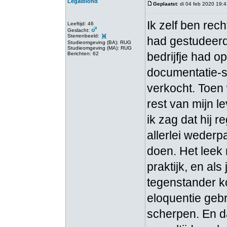
Legalblond
Geplaatst
: di 04 feb 2020 19:
Ik zelf ben rec
Leeftijd: 46
Geslacht:
Sterrenbeeld:
had gestudeer
Studieomgeving (BA): RUG
Studieomgeving (MA): RUG
bedrijfje had o
Berichten: 62
documentatie-s
verkocht. Toen 
rest van mijn 
ik zag dat hij 
allerlei wederp
doen. Het leek
praktijk, en als
tegenstander ko
eloquentie gebr
scherpen. En da