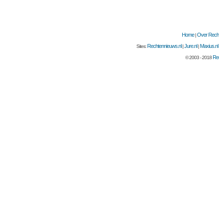
Home
Over Recht
|
Rechtennieuws.nl
Jure.nl
Maxius.nl
Sites:
|
|
Rec
© 2003 - 2018