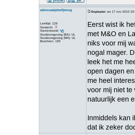
advocaatjeleefjenog
Geplaatst
: wo 17 nov 2010 20
Eerst wist ik he
Leeftijd: 126
Geslacht:
Sterrenbeeld:
met M&O en Lat
Studieomgeving (BA): UL
Studieomgeving (MA): UL
niks voor mij w
Berichten: 185
nogal mager. Du
leek het me he
open dagen en 
me heel intere
voor mij niet t
natuurlijk een 
Inmiddels kan i
dat ik zeker do