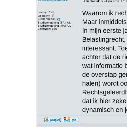
Geplaatst
: di 24 jan 2012 17:3
Waarom ik rech
Leeftijd: 126
Geslacht:
Sterrenbeeld:
Maar inmiddels 
Studieomgeving (BA): UL
Studieomgeving (MA): UL
In mijn eerste 
Berichten: 185
Belastingrecht,
interessant. To
achter dat de r
wat informatie 
de overstap gem
halen) wordt oo
Rechtsgeleerdh
dat ik hier zeke
dynamisch en j