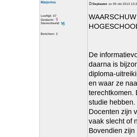
Marjorina
Geplaatst
: zo 06 okt 2013 13:
WAARSCHUWIN
Leeftijd: 47
Geslacht:
Sterrenbeeld:
HOGESCHOO
Berichten: 2
De informatiev
daarna is bijzo
diploma-uitreiki
en waar ze naa
terechtkomen. 
studie hebben.
Docenten zijn v
vaak slecht of 
Bovendien zijn 