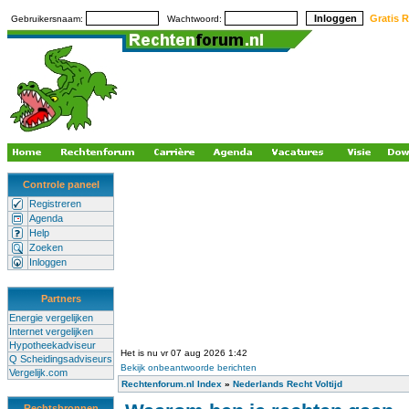
Gratis R
Gebruikersnaam:
Wachtwoord:
Controle paneel
Registreren
Agenda
Help
Zoeken
Inloggen
Partners
Energie vergelijken
Internet vergelijken
Hypotheekadviseur
Het is nu vr 07 aug 2026 1:42
Q Scheidingsadviseurs
Bekijk onbeantwoorde berichten
Vergelijk.com
Rechtenforum.nl Index
»
Nederlands Recht Voltijd
Rechtsbronnen