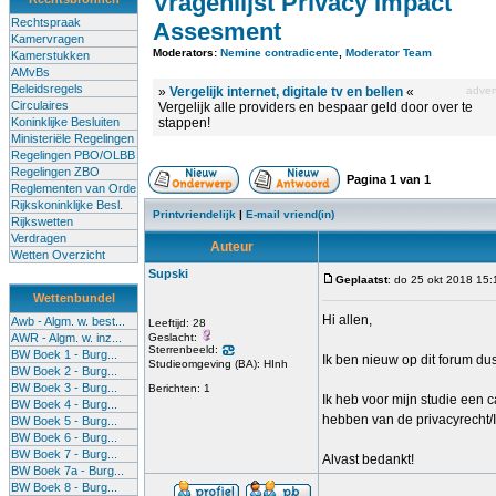
Vragenlijst Privacy Impact
Rechtspraak
Assesment
Kamervragen
Moderators:
Nemine contradicente
,
Moderator Team
Kamerstukken
AMvBs
Beleidsregels
»
Vergelijk internet, digitale tv en bellen
«
advert
Circulaires
Vergelijk alle providers en bespaar geld door over te
Koninklijke Besluiten
stappen!
Ministeriële Regelingen
Regelingen PBO/OLBB
Regelingen ZBO
Pagina
1
van
1
Reglementen van Orde
Rijkskoninklijke Besl.
Printvriendelijk
|
E-mail vriend(in)
Rijkswetten
Verdragen
Auteur
Wetten Overzicht
Supski
Geplaatst
: do 25 okt 2018 15:
Wettenbundel
Hi allen,
Awb - Algm. w. best...
Leeftijd: 28
AWR - Algm. w. inz...
Geslacht:
Sterrenbeeld:
BW Boek 1 - Burg...
Ik ben nieuw op dit forum dus 
Studieomgeving (BA): HInh
BW Boek 2 - Burg...
BW Boek 3 - Burg...
Berichten: 1
Ik heb voor mijn studie een c
BW Boek 4 - Burg...
hebben van de privacyrecht/
BW Boek 5 - Burg...
BW Boek 6 - Burg...
BW Boek 7 - Burg...
Alvast bedankt!
BW Boek 7a - Burg...
BW Boek 8 - Burg...