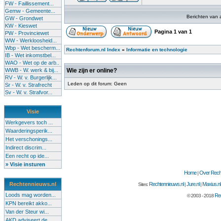
FW - Faillissement...
Gemw - Gemeente...
Berichten van 
GW - Grondwet
KW - Kieswet
Pagina
1
van
1
PW - Provinciewet
WW - Werkloosheid...
Wbp - Wet bescherm...
Rechtenforum.nl Index
»
Informatie en technologie
IB - Wet inkomstbel...
WAO - Wet op de arb..
WWB - W. werk & bij...
Wie zijn er online?
RV - W. v. Burgerlijk...
Leden op dit forum: Geen
Sr - W. v. Strafrecht
Sv - W. v. Strafvor...
Visie
Werkgevers toch ...
Waarderingsperik...
Het verschonings...
Indirect discrim...
Een recht op ide...
» Visie insturen
Home
Over Recht
|
Rechtennieuws.nl
Rechtennieuws.nl
Jure.nl
Maxius.nl
Sites:
|
|
Loods mag worden...
Rec
© 2003 - 2018
KPN bereikt akko...
Van der Steur wi...
AKD adviseert de...