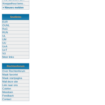
Kneppelhout beno...
» Nieuws melden
Snellinks
EUR
OUNL
RuG
RUN
UL
UM
UU
UvA
UvT
VU
Meer links
Rechtenforum
Over Rechtenforum
Maak favoriet
Maak startpagina
Mail deze site
Link naar ons
Colofon
Meedoen
Feedback
Contact