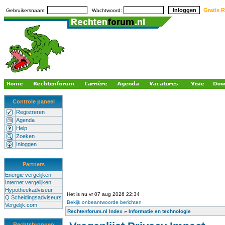
Gratis R
Gebruikersnaam:
Wachtwoord:
Controle paneel
Registreren
Agenda
Help
Zoeken
Inloggen
Partners
Energie vergelijken
Internet vergelijken
Hypotheekadviseur
Het is nu vr 07 aug 2026 22:34
Q Scheidingsadviseurs
Bekijk onbeantwoorde berichten
Vergelijk.com
Rechtenforum.nl Index
»
Informatie en technologie
Rechtsbronnen