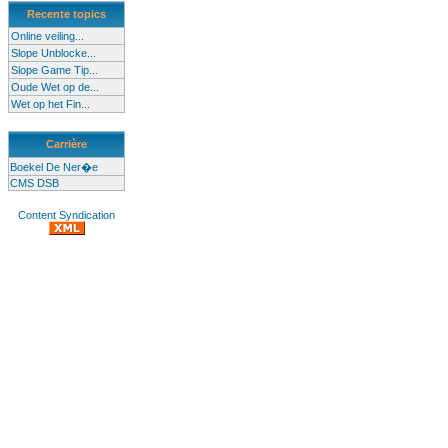
Recente topics
Online veiling...
Slope Unblocke...
Slope Game Tip...
Oude Wet op de...
Wet op het Fin...
Carrière
Boekel De Ner�e
CMS DSB
Content Syndication