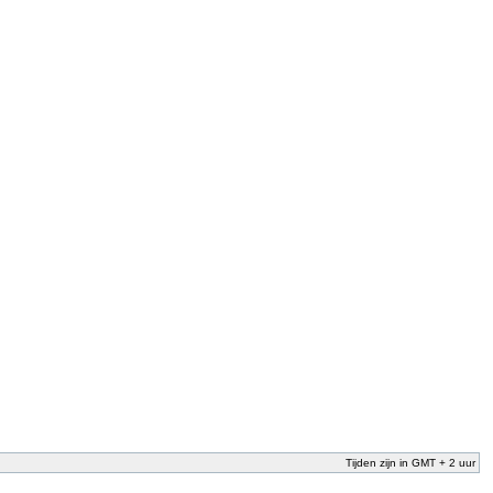
Tijden zijn in GMT + 2 uur