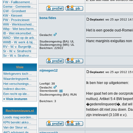
FW - Faillissement...
Gemw - Gemeente...
GW - Grondwet
KW - Kieswet
bona fides
Geplaatst
: wo 25 apr 2012 14
PW - Provinciewet
WW - Werkloosheid...
Wbp - Wet bescherm...
Het is een goede oud-Romeinse
IB - Wet inkomstbel...
Geslacht:
_________________
WAO - Wet op de arb..
Hanc marginis exiguitas non 
Studieomgeving (BA): UL
WWB - W. werk & bij...
Studieomgeving (MA): UL
RV - W. v. Burgerlijk...
Berichten: 22922
Sr - W. v. Strafrecht
Sv - W. v. Strafvor...
Visie
nijmegen12
Geplaatst
: wo 25 apr 2012 15
Werkgevers toch ...
Waarderingsperik...
Ik ben hier op uitgekomen:
Het verschonings...
Leeftijd: 38
Geslacht:
Indirect discrim...
Sterrenbeeld:
Hier gaat het om de oorzprok
Een recht op ide...
Studieomgeving (BA): RUN
nullius). Artikel 5:4 BW bepe
» Visie insturen
Berichten: 3
�gederelinqueerd�, dat wil 
hebben dit niet zou doen. Da
Rechtennieuws.nl
zijn irrelevant (3:108 e.v.).
Loods mag worden...
KPN bereikt akko...
Van der Steur wi...
AKD adviseert de...