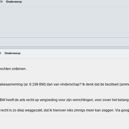
29
Onderwerp
:
?
9
Onderwerp
:
 rechten ontlenen.
aakwaarneming (ar. 6:198 BW) dan van vinderschap? Ik denk dat de bezitswil (animo)
 BW heeft de arts recht op vergoeding voor zijn verrichtingen, voor zover het belan
recht is zo diep weggezakt, dat ik hierover niks zinnigs meer kan zeggen. Via g