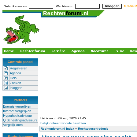
Gratis R
Gebruikersnaam:
Wachtwoord:
Controle paneel
Registreren
Agenda
Help
Zoeken
Inloggen
Partners
Energie vergelijken
Internet vergelijken
Hypotheekadviseur
Het is nu do 06 aug 2026 21:45
Q Scheidingsadviseurs
Bekijk onbeantwoorde berichten
Vergelijk.com
Rechtenforum.nl Index
»
Rechtsgeschiedenis
Rechtsbronnen