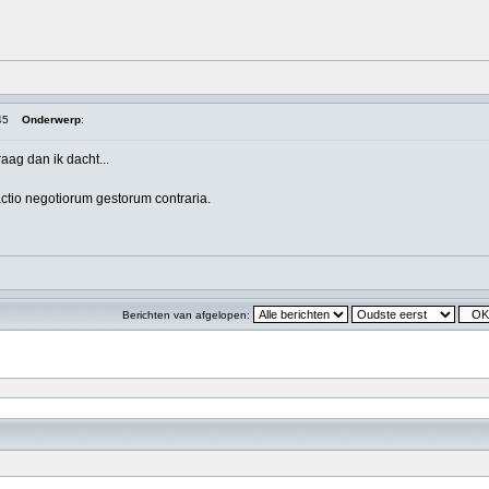
45
Onderwerp
:
aag dan ik dacht...
actio negotiorum gestorum contraria.
Berichten van afgelopen: