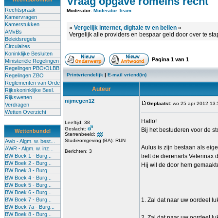
Vraag opgave romeins recht
Rechtspraak
Moderator:
Moderator Team
Kamervragen
Kamerstukken
»
Vergelijk internet, digitale tv en bellen
«
AMvBs
Vergelijk alle providers en bespaar geld door over te st
Beleidsregels
Circulaires
Koninklijke Besluiten
Pagina
1
van
1
Ministeriële Regelingen
Regelingen PBO/OLBB
Printvriendelijk
|
E-mail vriend(in)
Regelingen ZBO
Reglementen van Orde
Auteur
Rijkskoninklijke Besl.
Rijkswetten
nijmegen12
Geplaatst
: wo 25 apr 2012 13
Verdragen
Wetten Overzicht
Hallo!
Leeftijd: 38
Geslacht:
Bij het bestuderen voor de s
Wettenbundel
Sterrenbeeld:
Studieomgeving (BA): RUN
Awb - Algm. w. best...
Aulus is zijn bestaan als eig
AWR - Algm. w. inz...
Berichten: 3
BW Boek 1 - Burg...
treft de dierenarts Veterina
BW Boek 2 - Burg...
Hij wil de door hem gemaakte
BW Boek 3 - Burg...
BW Boek 4 - Burg...
BW Boek 5 - Burg...
BW Boek 6 - Burg...
BW Boek 7 - Burg...
1. Zal dat naar uw oordeel l
BW Boek 7a - Burg...
BW Boek 8 - Burg...
2. Zal dat naar uw oordeel l