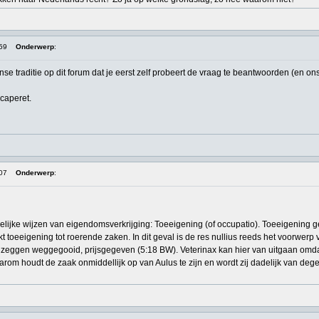
:59
Onderwerp
:
 traditie op dit forum dat je eerst zelf probeert de vraag te beantwoorden (en ons
caperet.
:07
Onderwerp
:
elijke wijzen van eigendomsverkrijging: Toeeigening (of occupatio). Toeeigening 
rkt toeeigening tot roerende zaken. In dit geval is de res nullius reeds het voorwe
zeggen weggegooid, prijsgegeven (5:18 BW). Veterinax kan hier van uitgaan omda
arom houdt de zaak onmiddellijk op van Aulus te zijn en wordt zij dadelijk van dege