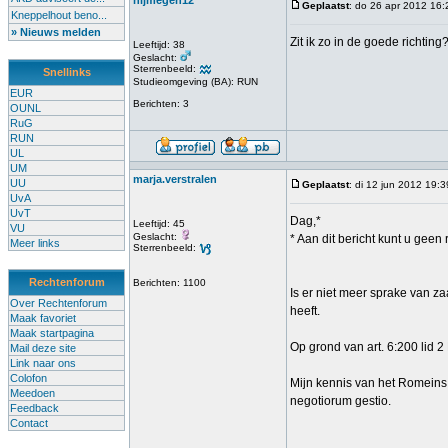
nijmegen12
Geplaatst
: do 26 apr 2012 16:
Kneppelhout beno...
» Nieuws melden
Zit ik zo in de goede richting
Leeftijd: 38
Geslacht:
Sterrenbeeld:
Snellinks
Studieomgeving (BA): RUN
EUR
Berichten: 3
OUNL
RuG
RUN
UL
UM
marja.verstralen
UU
Geplaatst
: di 12 jun 2012 19:3
UvA
UvT
Dag,*
Leeftijd: 45
VU
Geslacht:
* Aan dit bericht kunt u geen
Meer links
Sterrenbeeld:
Rechtenforum
Berichten: 1100
Is er niet meer sprake van z
Over Rechtenforum
heeft.
Maak favoriet
Maak startpagina
Op grond van art. 6:200 lid 2
Mail deze site
Link naar ons
Colofon
Mijn kennis van het Romeins 
Meedoen
negotiorum gestio.
Feedback
Contact