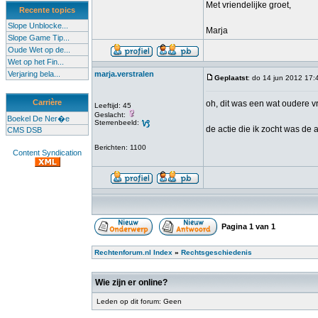
Met vriendelijke groet,
Recente topics
Slope Unblocke...
Marja
Slope Game Tip...
Oude Wet op de...
Wet op het Fin...
Verjaring bela...
marja.verstralen
Geplaatst
: do 14 jun 2012 17:
Carrière
oh, dit was een wat oudere vr
Leeftijd: 45
Geslacht:
Boekel De Ner�e
Sterrenbeeld:
de actie die ik zocht was de 
CMS DSB
Berichten: 1100
Content Syndication
Pagina
1
van
1
Rechtenforum.nl Index
»
Rechtsgeschiedenis
Wie zijn er online?
Leden op dit forum: Geen