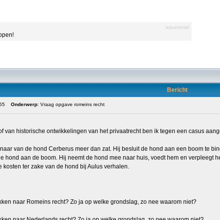
advertorial
appen!
Bericht
:55
Onderwerp
: Vraag opgave romeins recht
tof van historische ontwikkelingen van het privaatrecht ben ik tegen een casus aang
enaar van de hond Cerberus meer dan zat. Hij besluit de hond aan een boom te binden
x de hond aan de boom. Hij neemt de hond mee naar huis, voedt hem en verpleegt h
 kosten ter zake van de hond bij Aulus verhalen.
ukken naar Romeins recht? Zo ja op welke grondslag, zo nee waarom niet?
ukken naar Nederlands recht? Zo ja op welke grondslag, zo nee waarom niet?