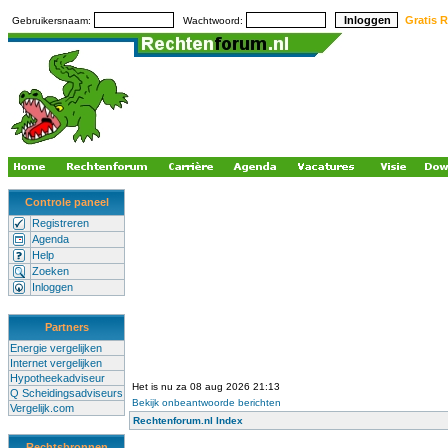
Gratis R
Gebruikersnaam:
Wachtwoord:
Controle paneel
Registreren
Agenda
Help
Zoeken
Inloggen
Partners
Energie vergelijken
Internet vergelijken
Hypotheekadviseur
Het is nu za 08 aug 2026 21:13
Q Scheidingsadviseurs
Bekijk onbeantwoorde berichten
Vergelijk.com
Rechtenforum.nl Index
Rechtsbronnen