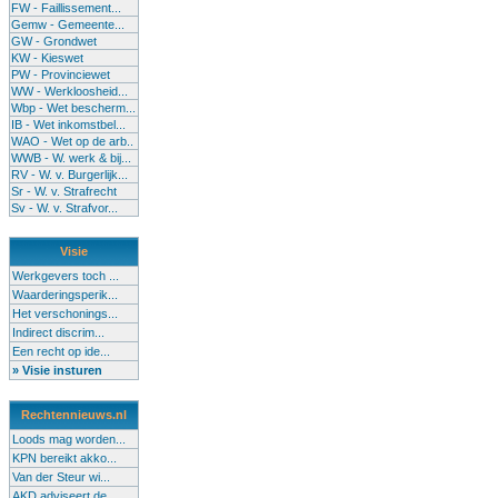
FW - Faillissement...
Gemw - Gemeente...
GW - Grondwet
KW - Kieswet
PW - Provinciewet
WW - Werkloosheid...
Wbp - Wet bescherm...
IB - Wet inkomstbel...
WAO - Wet op de arb..
WWB - W. werk & bij...
RV - W. v. Burgerlijk...
Sr - W. v. Strafrecht
Sv - W. v. Strafvor...
Visie
Werkgevers toch ...
Waarderingsperik...
Het verschonings...
Indirect discrim...
Een recht op ide...
» Visie insturen
Rechtennieuws.nl
Loods mag worden...
KPN bereikt akko...
Van der Steur wi...
AKD adviseert de...