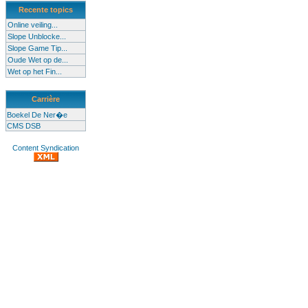
Recente topics
Online veiling...
Slope Unblocke...
Slope Game Tip...
Oude Wet op de...
Wet op het Fin...
Carrière
Boekel De Ner�e
CMS DSB
Content Syndication