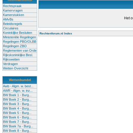
Rechtspraak
Kamervragen
Kamerstukken
Het o
AMvBs
Beleidsregels
Circulaires
Koninklijke Besluiten
Rechtenforum.nl Index
Ministeriële Regelingen
Alle lessen in het voortgezet
Regelingen PBO/OLBB
Regelingen ZBO
bevoegde leraren (of leraren in
Reglementen van Orde
garanderen en te verbeteren. Di
Rijkskoninklijke Besl.
Rijkswetten
Onderwijsakkoord. Besturen e
Verdragen
om een bevoegdheid te halen. 
Wetten Overzicht
(onderwijs) vandaag aan in zi
Wettenbundel
terug te dringen. Met deze aanp
Awb - Algm. w. best...
AWR - Algm. w. inz...
BW Boek 1 - Burg...
BW Boek 2 - Burg...
BW Boek 3 - Burg...
BW Boek 4 - Burg...
BW Boek 5 - Burg...
BW Boek 6 - Burg...
BW Boek 7 - Burg...
BW Boek 7a - Burg...
BW Boek 8 - Burg...