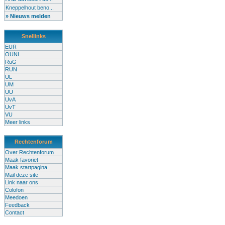
Kneppelhout beno...
» Nieuws melden
Snellinks
EUR
OUNL
RuG
RUN
UL
UM
UU
UvA
UvT
VU
Meer links
Rechtenforum
Over Rechtenforum
Maak favoriet
Maak startpagina
Mail deze site
Link naar ons
Colofon
Meedoen
Feedback
Contact