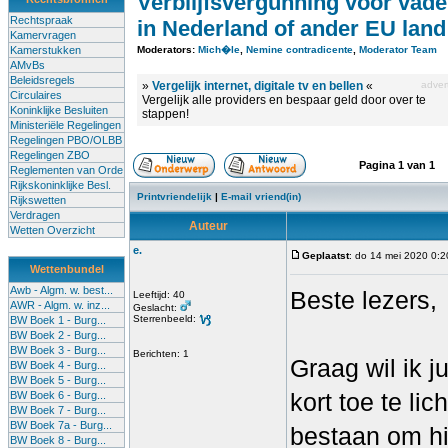
Verblijfsvergunning voor vade
Rechtspraak
in Nederland of ander EU land
Kamervragen
Kamerstukken
Moderators:
Mich�le
,
Nemine contradicente
,
Moderator Team
AMvBs
Beleidsregels
»
Vergelijk internet, digitale tv en bellen
«
advert
Circulaires
Vergelijk alle providers en bespaar geld door over te
Koninklijke Besluiten
stappen!
Ministeriële Regelingen
Regelingen PBO/OLBB
Regelingen ZBO
Pagina
1
van
1
Reglementen van Orde
Rijkskoninklijke Besl.
Printvriendelijk
|
E-mail vriend(in)
Rijkswetten
Verdragen
Auteur
Wetten Overzicht
e.
Geplaatst
: do 14 mei 2020 0:2
Wettenbundel
Awb - Algm. w. best...
Beste lezers,
Leeftijd: 40
AWR - Algm. w. inz...
Geslacht:
Sterrenbeeld:
BW Boek 1 - Burg...
BW Boek 2 - Burg...
BW Boek 3 - Burg...
Berichten: 1
Graag wil ik ju
BW Boek 4 - Burg...
BW Boek 5 - Burg...
kort toe te li
BW Boek 6 - Burg...
BW Boek 7 - Burg...
BW Boek 7a - Burg...
bestaan om hi
BW Boek 8 - Burg...