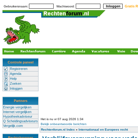
Gratis R
Gebruikersnaam:
Wachtwoord:
Controle paneel
Registreren
Agenda
Help
Zoeken
Inloggen
Partners
Energie vergelijken
Internet vergelijken
Hypotheekadviseur
Het is nu vr 07 aug 2026 1:34
Q Scheidingsadviseurs
Bekijk onbeantwoorde berichten
Vergelijk.com
Rechtenforum.nl Index
»
Internationaal en Europees recht
Rechtsbronnen