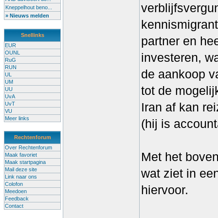
verblijfsvergu
Kneppelhout beno...
» Nieuws melden
kennismigrant
Snellinks
partner en hee
EUR
OUNL
investeren, w
RuG
RUN
de aankoop van
UL
UM
tot de mogeli
UU
UvA
Iran af kan re
UvT
VU
Meer links
(hij is accoun
Rechtenforum
Over Rechtenforum
Met het boven
Maak favoriet
Maak startpagina
Mail deze site
wat ziet in e
Link naar ons
Colofon
hiervoor.
Meedoen
Feedback
Contact