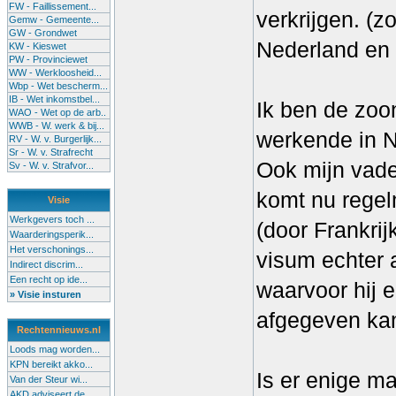
FW - Faillissement...
verkrijgen. (z
Gemw - Gemeente...
GW - Grondwet
Nederland en 
KW - Kieswet
PW - Provinciewet
WW - Werkloosheid...
Wbp - Wet bescherm...
IB - Wet inkomstbel...
Ik ben de zoo
WAO - Wet op de arb..
WWB - W. werk & bij...
werkende in N
RV - W. v. Burgerlijk...
Sr - W. v. Strafrecht
Ook mijn vade
Sv - W. v. Strafvor...
komt nu regelm
Visie
Werkgevers toch ...
(door Frankrij
Waarderingsperik...
Het verschonings...
visum echter 
Indirect discrim...
Een recht op ide...
waarvoor hij 
» Visie insturen
afgegeven ka
Rechtennieuws.nl
Loods mag worden...
KPN bereikt akko...
Is er enige ma
Van der Steur wi...
AKD adviseert de...