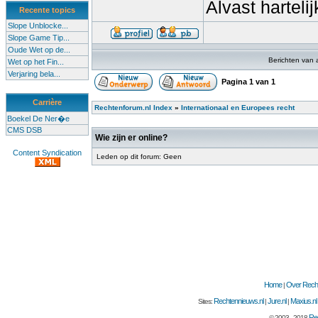
Alvast hartelij
Recente topics
Slope Unblocke...
Slope Game Tip...
Oude Wet op de...
Berichten van 
Wet op het Fin...
Verjaring bela...
Pagina
1
van
1
Carrière
Rechtenforum.nl Index
»
Internationaal en Europees recht
Boekel De Ner�e
CMS DSB
Wie zijn er online?
Content Syndication
Leden op dit forum: Geen
Home
Over Recht
|
Rechtennieuws.nl
Jure.nl
Maxius.nl
Sites:
|
|
Rec
© 2003 - 2018