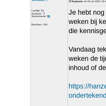
Vermeulen_J
Geplaatst
: do 04 mrt 2021 16:
Je hebt nog
Leeftijd: 54
Geslacht:
Sterrenbeeld:
weken bij ke
Berichten: 164
die kennisge
Vandaag tek
weken de ti
inhoud of d
https://hanz
ondertekend