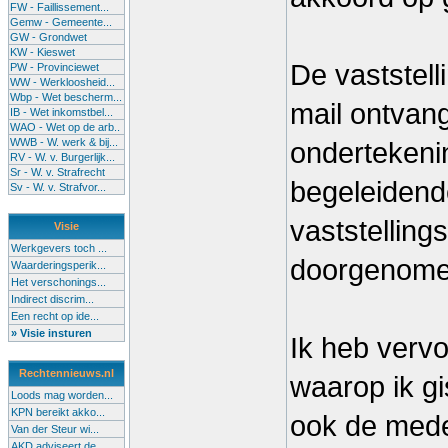
FW - Faillissement...
Gemw - Gemeente...
GW - Grondwet
KW - Kieswet
De vaststel
PW - Provinciewet
WW - Werkloosheid...
Wbp - Wet bescherm...
mail ontvang
IB - Wet inkomstbel...
WAO - Wet op de arb..
WWB - W. werk & bij...
ondertekeni
RV - W. v. Burgerlijk...
Sr - W. v. Strafrecht
begeleidend
Sv - W. v. Strafvor...
vaststellin
Visie
Werkgevers toch ...
doorgenome
Waarderingsperik...
Het verschonings...
Indirect discrim...
Een recht op ide...
» Visie insturen
Ik heb vervo
Rechtennieuws.nl
waarop ik gi
Loods mag worden...
KPN bereikt akko...
ook de mede
Van der Steur wi...
AKD adviseert de...