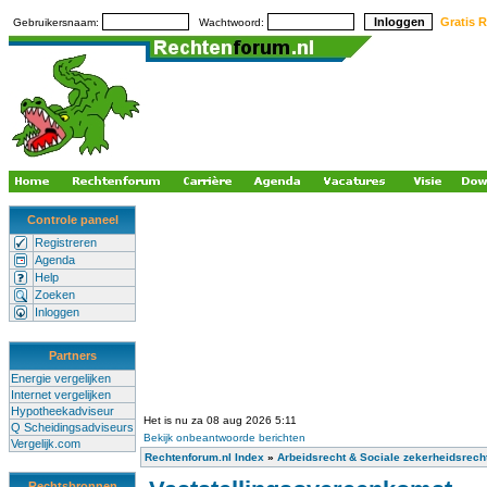
Gratis R
Gebruikersnaam:
Wachtwoord:
Controle paneel
Registreren
Agenda
Help
Zoeken
Inloggen
Partners
Energie vergelijken
Internet vergelijken
Hypotheekadviseur
Het is nu za 08 aug 2026 5:11
Q Scheidingsadviseurs
Bekijk onbeantwoorde berichten
Vergelijk.com
Rechtenforum.nl Index
»
Arbeidsrecht & Sociale zekerheidsrech
Rechtsbronnen