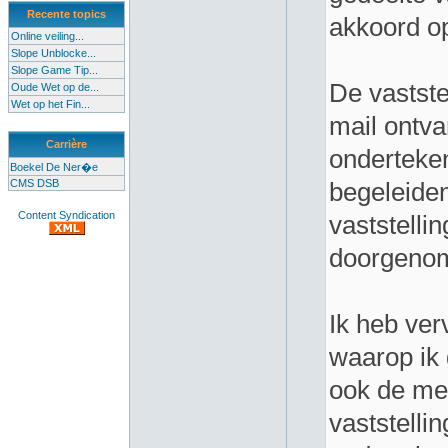
Recente topics
akkoord o
Online veiling...
Slope Unblocke...
Slope Game Tip...
De vastste
Oude Wet op de...
Wet op het Fin...
mail ontva
Carrière
onderteke
Boekel De Ner�e
CMS DSB
begeleiden
Content Syndication
vaststell
doorgenom
Ik heb ver
waarop ik 
ook de me
vaststell