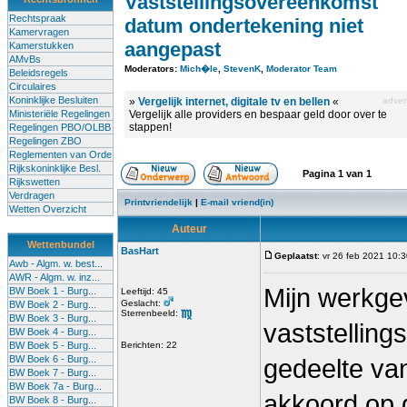
Vaststellingsovereenkomst
Rechtspraak
datum ondertekening niet
Kamervragen
aangepast
Kamerstukken
AMvBs
Moderators:
Mich�le
,
StevenK
,
Moderator Team
Beleidsregels
Circulaires
Koninklijke Besluiten
»
Vergelijk internet, digitale tv en bellen
«
advert
Ministeriële Regelingen
Vergelijk alle providers en bespaar geld door over te
stappen!
Regelingen PBO/OLBB
Regelingen ZBO
Reglementen van Orde
Rijkskoninklijke Besl.
Pagina
1
van
1
Rijkswetten
Verdragen
Printvriendelijk
|
E-mail vriend(in)
Wetten Overzicht
Auteur
Wettenbundel
BasHart
Geplaatst
: vr 26 feb 2021 10:
Awb - Algm. w. best...
AWR - Algm. w. inz...
Mijn werkgev
BW Boek 1 - Burg...
Leeftijd: 45
Geslacht:
BW Boek 2 - Burg...
Sterrenbeeld:
BW Boek 3 - Burg...
vaststellin
BW Boek 4 - Burg...
BW Boek 5 - Burg...
Berichten: 22
BW Boek 6 - Burg...
gedeelte van
BW Boek 7 - Burg...
BW Boek 7a - Burg...
akkoord op 
BW Boek 8 - Burg...