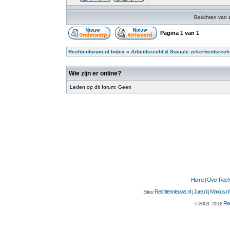
Berichten van 
Pagina
1
van
1
Rechtenforum.nl Index
»
Arbeidsrecht & Sociale zekerheidsrech
Wie zijn er online?
Leden op dit forum: Geen
Home
Over Recht
|
Rechtennieuws.nl
Jure.nl
Maxius.nl
Sites:
|
|
Rec
© 2003 - 2018