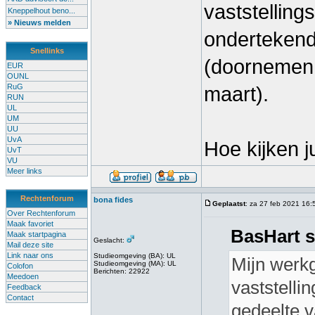
vaststellin
Kneppelhout beno...
» Nieuws melden
ondertekend
Snellinks
(doornemen 
EUR
OUNL
RuG
maart).
RUN
UL
UM
UU
UvA
Hoe kijken j
UvT
VU
Meer links
Rechtenforum
bona fides
Geplaatst
: za 27 feb 2021 16:
Over Rechtenforum
Maak favoriet
BasHart s
Maak startpagina
Geslacht:
Mail deze site
Link naar ons
Studieomgeving (BA): UL
Mijn werkg
Studieomgeving (MA): UL
Colofon
Berichten: 22922
Meedoen
vaststell
Feedback
Contact
gedeelte v