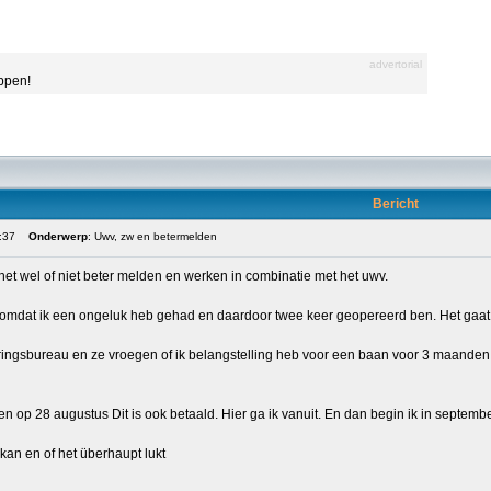
advertorial
appen!
Bericht
:37
Onderwerp
: Uwv, zw en betermelden
het wel of niet beter melden en werken in combinatie met het uwv.
s omdat ik een ongeluk heb gehad en daardoor twee keer geopereerd ben. Het gaat n
ingsbureau en ze vroegen of ik belangstelling heb voor een baan voor 3 maanden 24
 op 28 augustus Dit is ook betaald. Hier ga ik vanuit. En dan begin ik in septembe
nkan en of het überhaupt lukt