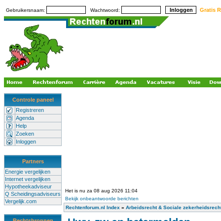
Gratis R
Gebruikersnaam:
Wachtwoord:
Controle paneel
Registreren
Agenda
Help
Zoeken
Inloggen
Partners
Energie vergelijken
Internet vergelijken
Hypotheekadviseur
Het is nu za 08 aug 2026 11:04
Q Scheidingsadviseurs
Bekijk onbeantwoorde berichten
Vergelijk.com
Rechtenforum.nl Index
»
Arbeidsrecht & Sociale zekerheidsrech
Rechtsbronnen