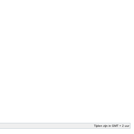
Tijden zijn in GMT + 2 uur