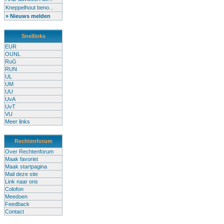
Kneppelhout beno...
» Nieuws melden
Snellinks
EUR
OUNL
RuG
RUN
UL
UM
UU
UvA
UvT
VU
Meer links
Rechtenforum
Over Rechtenforum
Maak favoriet
Maak startpagina
Mail deze site
Link naar ons
Colofon
Meedoen
Feedback
Contact