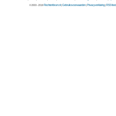
Rechtenforum.nl
Gebruiksvoorwaarden
Privacyverklaring
RSS feed
© 2003 - 2018
|
|
|