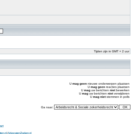
Tijden zijn in GMT + 2 uur
U
mag geen
nieuwe onderwerpen plaatsen
U
mag geen
reacties plaatsen
U
mag
uw berichten
niet
bewerken
U
mag
uw berichten
niet
verwijderen
U
mag niet
stemmen in polls
Ga naar:
act
ten.nl
|
AdvocatenZoeken.nl