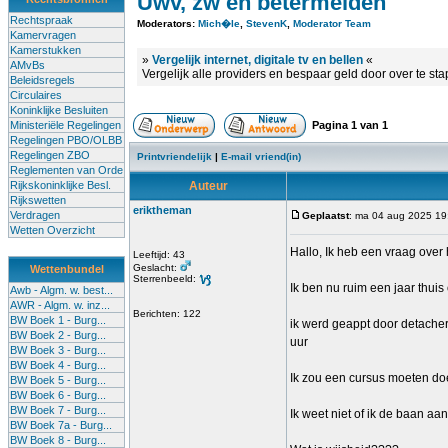
Uwv, zw en betermelden
Rechtspraak
Moderators:
Mich�le
,
StevenK
,
Moderator Team
Kamervragen
Kamerstukken
»
Vergelijk internet, digitale tv en bellen
«
AMvBs
Vergelijk alle providers en bespaar geld door over te st
Beleidsregels
Circulaires
Koninklijke Besluiten
Ministeriële Regelingen
Pagina
1
van
1
Regelingen PBO/OLBB
Regelingen ZBO
Printvriendelijk
|
E-mail vriend(in)
Reglementen van Orde
Rijkskoninklijke Besl.
Auteur
Rijkswetten
eriktheman
Verdragen
Geplaatst
: ma 04 aug 2025 19
Wetten Overzicht
Hallo, Ik heb een vraag over 
Leeftijd: 43
Geslacht:
Wettenbundel
Sterrenbeeld:
Ik ben nu ruim een jaar thui
Awb - Algm. w. best...
AWR - Algm. w. inz...
Berichten: 122
BW Boek 1 - Burg...
ik werd geappt door detacher
BW Boek 2 - Burg...
uur
BW Boek 3 - Burg...
BW Boek 4 - Burg...
Ik zou een cursus moeten doen
BW Boek 5 - Burg...
BW Boek 6 - Burg...
BW Boek 7 - Burg...
Ik weet niet of ik de baan aa
BW Boek 7a - Burg...
BW Boek 8 - Burg...