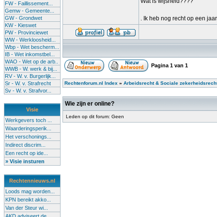
Wat is wijsheid????
FW - Faillissement...
Gemw - Gemeente...
GW - Grondwet
. Ik heb nog recht op een jaar
KW - Kieswet
PW - Provinciewet
WW - Werkloosheid...
Wbp - Wet bescherm...
IB - Wet inkomstbel...
WAO - Wet op de arb..
Pagina
1
van
1
WWB - W. werk & bij...
RV - W. v. Burgerlijk...
Sr - W. v. Strafrecht
Rechtenforum.nl Index
»
Arbeidsrecht & Sociale zekerheidsrech
Sv - W. v. Strafvor...
Wie zijn er online?
Visie
Leden op dit forum: Geen
Werkgevers toch ...
Waarderingsperik...
Het verschonings...
Indirect discrim...
Een recht op ide...
» Visie insturen
Rechtennieuws.nl
Loods mag worden...
KPN bereikt akko...
Van der Steur wi...
AKD adviseert de...