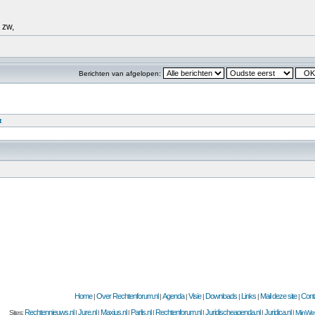
 zw,
Berichten van afgelopen:
t
Home
Over Rechtenforum.nl
Agenda
Visie
Downloads
Links
Mail deze site
Cont
|
|
|
|
|
|
|
Rechtennieuws.nl
Jure.nl
Maxius.nl
Parlis.nl
Rechtenforum.nl
Juridischeagenda.nl
Juridica.nl
Sites:
|
|
|
|
|
|
|
MijnWet