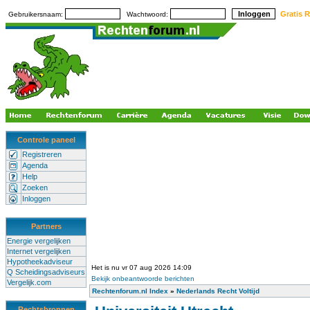
Gratis R
Gebruikersnaam:
Wachtwoord:
Controle paneel
Registreren
Agenda
Help
Zoeken
Inloggen
Partners
Energie vergelijken
Internet vergelijken
Hypotheekadviseur
Het is nu vr 07 aug 2026 14:09
Q Scheidingsadviseurs
Bekijk onbeantwoorde berichten
Vergelijk.com
Rechtenforum.nl Index
»
Nederlands Recht Voltijd
Rechtsbronnen