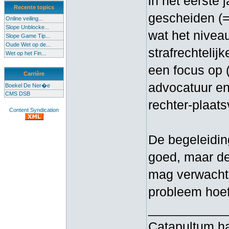
in het eerste 
Recente topics
gescheiden (=
Online veiling...
Slope Unblocke...
wat het nivea
Slope Game Tip...
Oude Wet op de...
strafrechtelijk
Wet op het Fin...
een focus op (
Carrière
advocatuur en
Boekel De Ner�e
CMS DSB
rechter-plaat
Content Syndication
De begeleidin
goed, maar de
mag verwachte
probleem hoeft
___________
Catapultum ha