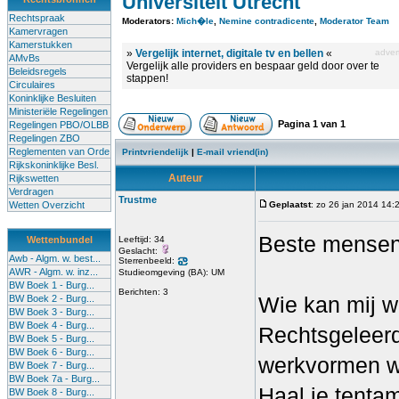
Universiteit Utrecht
Rechtspraak
Moderators:
Mich�le
,
Nemine contradicente
,
Moderator Team
Kamervragen
Kamerstukken
»
Vergelijk internet, digitale tv en bellen
«
advert
AMvBs
Vergelijk alle providers en bespaar geld door over te
Beleidsregels
stappen!
Circulaires
Koninklijke Besluiten
Ministeriële Regelingen
Pagina
1
van
1
Regelingen PBO/OLBB
Regelingen ZBO
Reglementen van Orde
Printvriendelijk
|
E-mail vriend(in)
Rijkskoninklijke Besl.
Auteur
Rijkswetten
Verdragen
Trustme
Wetten Overzicht
Geplaatst
: zo 26 jan 2014 14:
Beste mensen
Wettenbundel
Leeftijd: 34
Geslacht:
Awb - Algm. w. best...
Sterrenbeeld:
AWR - Algm. w. inz...
Studieomgeving (BA): UM
BW Boek 1 - Burg...
Berichten: 3
Wie kan mij w
BW Boek 2 - Burg...
BW Boek 3 - Burg...
BW Boek 4 - Burg...
Rechtsgeleerd
BW Boek 5 - Burg...
BW Boek 6 - Burg...
werkvormen wo
BW Boek 7 - Burg...
BW Boek 7a - Burg...
Haal je tenta
BW Boek 8 - Burg...