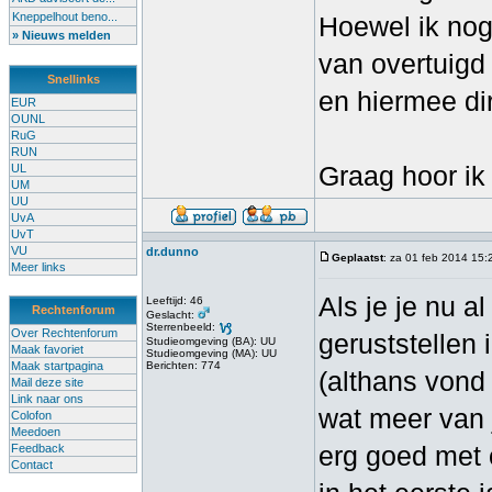
Kneppelhout beno...
Hoewel ik nog
» Nieuws melden
van overtuigd
Snellinks
en hiermee dir
EUR
OUNL
RuG
RUN
Graag hoor ik 
UL
UM
UU
UvA
UvT
VU
dr.dunno
Geplaatst
: za 01 feb 2014 15:
Meer links
Als je je nu al
Leeftijd: 46
Rechtenforum
Geslacht:
Sterrenbeeld:
Over Rechtenforum
geruststellen 
Studieomgeving (BA): UU
Maak favoriet
Studieomgeving (MA): UU
Maak startpagina
Berichten: 774
(althans vond i
Mail deze site
Link naar ons
wat meer van 
Colofon
Meedoen
erg goed met 
Feedback
Contact