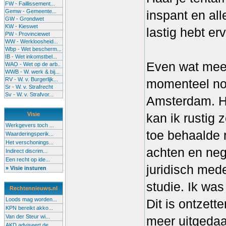
FW - Faillissement...
Gemw - Gemeente...
inspant en all
GW - Grondwet
KW - Kieswet
lastig hebt er
PW - Provinciewet
WW - Werkloosheid...
Wbp - Wet bescherm...
IB - Wet inkomstbel...
Even wat meer
WAO - Wet op de arb..
WWB - W. werk & bij...
RV - W. v. Burgerlijk...
momenteel nog
Sr - W. v. Strafrecht
Sv - W. v. Strafvor...
Amsterdam. Ho
Visie
kan ik rustig 
Werkgevers toch ...
toe behaalde 
Waarderingsperik...
Het verschonings...
achten en neg
Indirect discrim...
Een recht op ide...
juridisch med
» Visie insturen
studie. Ik was
Rechtennieuws.nl
Loods mag worden...
Dit is ontzett
KPN bereikt akko...
Van der Steur wi...
meer uitgeda
AKD adviseert de...