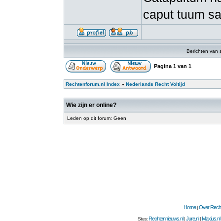
caput tuum s
Berichten van 
Pagina
1
van
1
Rechtenforum.nl Index
»
Nederlands Recht Voltijd
Wie zijn er online?
Leden op dit forum: Geen
Home
Over Recht
|
Rechtennieuws.nl
Jure.nl
Maxius.nl
Sites:
|
|