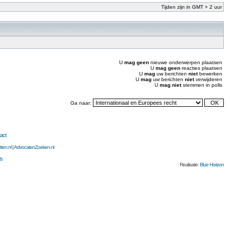
Tijden zijn in GMT + 2 uur
U
mag geen
nieuwe onderwerpen plaatsen
U
mag geen
reacties plaatsen
U
mag
uw berichten
niet
bewerken
U
mag
uw berichten
niet
verwijderen
U
mag niet
stemmen in polls
Ga naar:
act
ten.nl
|
AdvocatenZoeken.nl
ds
Realisatie:
Blue Horizon