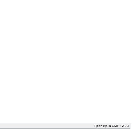
Tijden zijn in GMT + 2 uur