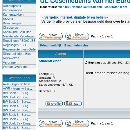
UL Geschiedenis van het Euro
Rechtspraak
Moderators:
Mich�le
,
Nemine contradicente
,
Moderator Team
Kamervragen
Kamerstukken
»
Vergelijk internet, digitale tv en bellen
«
AMvBs
Vergelijk alle providers en bespaar geld door over te st
Beleidsregels
Circulaires
Koninklijke Besluiten
Ministeriële Regelingen
Pagina
1
van
1
Regelingen PBO/OLBB
Regelingen ZBO
Printvriendelijk
|
E-mail vriend(in)
Reglementen van Orde
Rijkskoninklijke Besl.
Auteur
Rijkswetten
StudentLeiden
Verdragen
Geplaatst
: zo 28 sep 2014 23
Wetten Overzicht
Heeft iemand misschien nog 
Leeftijd: 31
Geslacht:
Wettenbundel
Sterrenbeeld:
Awb - Algm. w. best...
Studieomgeving (BA): UL
AWR - Algm. w. inz...
Berichten: 1
BW Boek 1 - Burg...
BW Boek 2 - Burg...
BW Boek 3 - Burg...
BW Boek 4 - Burg...
BW Boek 5 - Burg...
BW Boek 6 - Burg...
BW Boek 7 - Burg...
BW Boek 7a - Burg...
Pagina
1
van
1
BW Boek 8 - Burg...