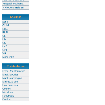
Kneppelhout beno...
» Nieuws melden
Snellinks
EUR
OUNL
RuG
RUN
UL
UM
UU
UvA
UvT
VU
Meer links
Rechtenforum
Over Rechtenforum
Maak favoriet
Maak startpagina
Mail deze site
Link naar ons
Colofon
Meedoen
Feedback
Contact