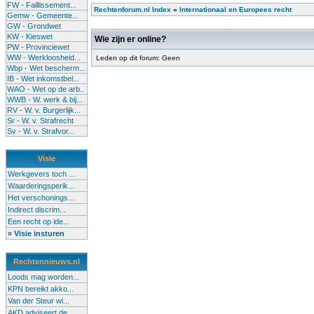
FW - Faillissement...
Rechtenforum.nl Index
»
Internationaal en Europees recht
Gemw - Gemeente...
GW - Grondwet
KW - Kieswet
Wie zijn er online?
PW - Provinciewet
WW - Werkloosheid...
Leden op dit forum: Geen
Wbp - Wet bescherm...
IB - Wet inkomstbel...
WAO - Wet op de arb..
WWB - W. werk & bij...
RV - W. v. Burgerlijk...
Sr - W. v. Strafrecht
Sv - W. v. Strafvor...
Visie
Werkgevers toch ...
Waarderingsperik...
Het verschonings...
Indirect discrim...
Een recht op ide...
» Visie insturen
Rechtennieuws.nl
Loods mag worden...
KPN bereikt akko...
Van der Steur wi...
AKD adviseert de...