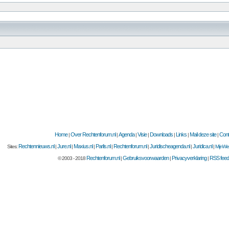
Home
Over Rechtenforum.nl
Agenda
Visie
Downloads
Links
Mail deze site
Cont
|
|
|
|
|
|
|
Rechtennieuws.nl
Jure.nl
Maxius.nl
Parlis.nl
Rechtenforum.nl
Juridischeagenda.nl
Juridica.nl
Sites:
|
|
|
|
|
|
|
MijnWet
Rechtenforum.nl
Gebruiksvoorwaarden
Privacyverklaring
RSS fee
© 2003 - 2018
|
|
|