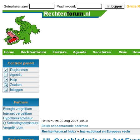
Gratis R
Gebruikersnaam:
Wachtwoord:
Controle paneel
Registreren
Agenda
Help
Zoeken
Inloggen
Partners
Energie vergelijken
Internet vergelijken
Hypotheekadviseur
Het is nu zo 09 aug 2026 16:10
Q Scheidingsadviseurs
Bekijk onbeantwoorde berichten
Vergelijk.com
Rechtenforum.nl Index
»
Internationaal en Europees recht
Rechtsbronnen