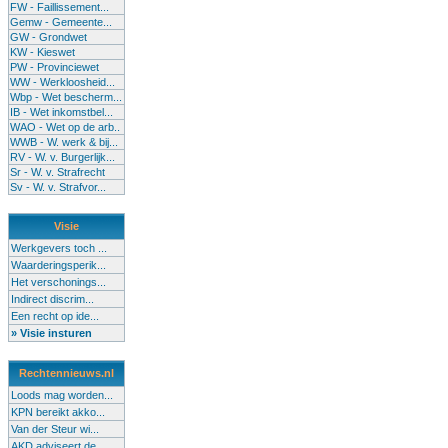
FW - Faillissement...
Gemw - Gemeente...
GW - Grondwet
KW - Kieswet
PW - Provinciewet
WW - Werkloosheid...
Wbp - Wet bescherm...
IB - Wet inkomstbel...
WAO - Wet op de arb..
WWB - W. werk & bij...
RV - W. v. Burgerlijk...
Sr - W. v. Strafrecht
Sv - W. v. Strafvor...
Visie
Werkgevers toch ...
Waarderingsperik...
Het verschonings...
Indirect discrim...
Een recht op ide...
» Visie insturen
Rechtennieuws.nl
Loods mag worden...
KPN bereikt akko...
Van der Steur wi...
AKD adviseert de...