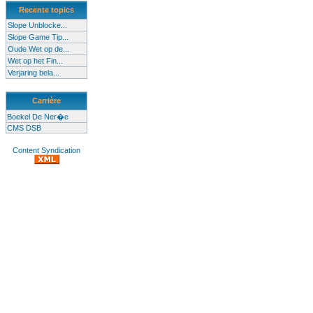
Recente topics
Slope Unblocke...
Slope Game Tip...
Oude Wet op de...
Wet op het Fin...
Verjaring bela...
Carrière
Boekel De Ner�e
CMS DSB
Content Syndication