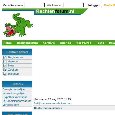
Gratis R
Gebruikersnaam:
Wachtwoord:
Controle paneel
Registreren
Agenda
Help
Zoeken
Inloggen
Partners
Energie vergelijken
Internet vergelijken
Hypotheekadviseur
Het is nu vr 07 aug 2026 11:15
Q Scheidingsadviseurs
Bekijk onbeantwoorde berichten
Vergelijk.com
Rechtenforum.nl Index
Rechtsbronnen