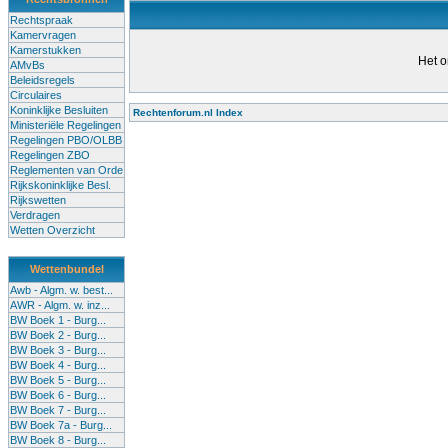
Rechtspraak
Kamervragen
Kamerstukken
Het o
AMvBs
Beleidsregels
Circulaires
Koninklijke Besluiten
Rechtenforum.nl Index
Ministeriële Regelingen
Alle lessen in het voortgezet
Regelingen PBO/OLBB
Regelingen ZBO
bevoegde leraren (of leraren in
Reglementen van Orde
garanderen en te verbeteren. Di
Rijkskoninklijke Besl.
Rijkswetten
Onderwijsakkoord. Besturen e
Verdragen
om een bevoegdheid te halen. 
Wetten Overzicht
(onderwijs) vandaag aan in zi
Wettenbundel
terug te dringen. Met deze aanp
Awb - Algm. w. best...
AWR - Algm. w. inz...
BW Boek 1 - Burg...
BW Boek 2 - Burg...
BW Boek 3 - Burg...
BW Boek 4 - Burg...
BW Boek 5 - Burg...
BW Boek 6 - Burg...
BW Boek 7 - Burg...
BW Boek 7a - Burg...
BW Boek 8 - Burg...