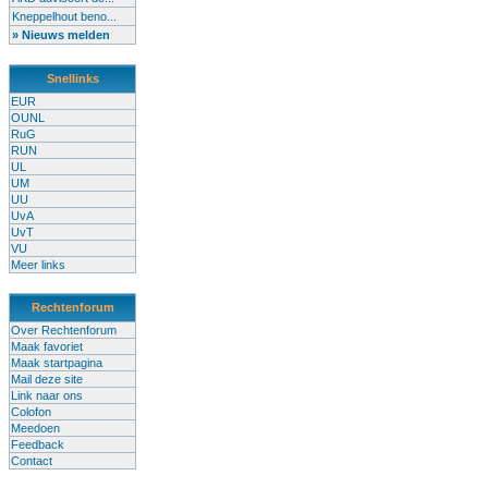
Kneppelhout beno...
» Nieuws melden
Snellinks
EUR
OUNL
RuG
RUN
UL
UM
UU
UvA
UvT
VU
Meer links
Rechtenforum
Over Rechtenforum
Maak favoriet
Maak startpagina
Mail deze site
Link naar ons
Colofon
Meedoen
Feedback
Contact