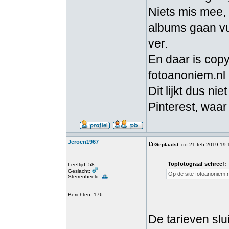
Niets mis mee, 
albums gaan vu
ver.
En daar is copy
fotoanoniem.nl 
Dit lijkt dus n
Pinterest, waar
Jeroen1967
Geplaatst
: do 21 feb 2019 19:
Topfotograaf schreef:
Leeftijd: 58
Geslacht:
Op de site fotoanoniem.n
Sterrenbeeld:
Berichten: 176
De tarieven slu