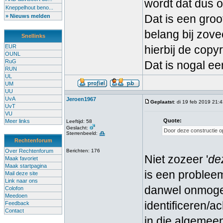
wordt dat dus 
Kneppelhout beno...
Dat is een groot
» Nieuws melden
belang bij zove
Snellinks
EUR
hierbij de copy
OUNL
RuG
Dat is nogal ee
RUN
UL
UM
UU
UvA
Jeroen1967
Geplaatst
: di 19 feb 2019 21:
UvT
VU
Quote:
Meer links
Leeftijd: 58
Geslacht:
Door deze constructie o
Sterrenbeeld:
Rechtenforum
Over Rechtenforum
Berichten: 176
Niet zozeer '
de
Maak favoriet
Maak startpagina
is een probleem
Mail deze site
Link naar ons
danwel onmogel
Colofon
Meedoen
identificeren/a
Feedback
Contact
in die algemeen