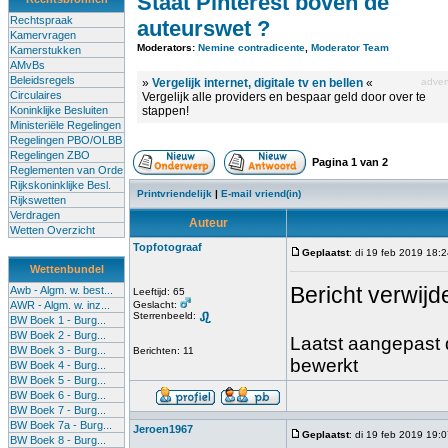
Staat Pinterest boven de
Rechtspraak
auteurswet ?
Kamervragen
Moderators:
Nemine contradicente
,
Moderator Team
Kamerstukken
AMvBs
Beleidsregels
»
Vergelijk internet, digitale tv en bellen
«
advert
Circulaires
Vergelijk alle providers en bespaar geld door over te
Koninklijke Besluiten
stappen!
Ministeriële Regelingen
Regelingen PBO/OLBB
Regelingen ZBO
Pagina
1
van
2
Reglementen van Orde
Rijkskoninklijke Besl.
Printvriendelijk
|
E-mail vriend(in)
Rijkswetten
Verdragen
Auteur
Wetten Overzicht
Topfotograaf
Geplaatst
: di 19 feb 2019 18:
Wettenbundel
Bericht verwijd
Awb - Algm. w. best...
Leeftijd: 65
AWR - Algm. w. inz...
Geslacht:
Sterrenbeeld:
BW Boek 1 - Burg...
BW Boek 2 - Burg...
Laatst aangepast d
BW Boek 3 - Burg...
Berichten: 11
bewerkt
BW Boek 4 - Burg...
BW Boek 5 - Burg...
BW Boek 6 - Burg...
BW Boek 7 - Burg...
BW Boek 7a - Burg...
Jeroen1967
Geplaatst
: di 19 feb 2019 19:
BW Boek 8 - Burg...