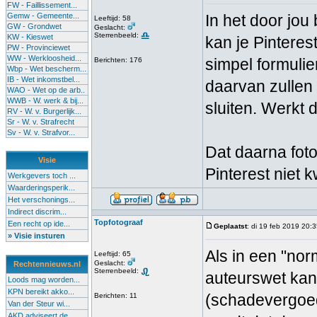
FW - Faillissement...
Gemw - Gemeente...
In het door jou
Leeftijd: 58
GW - Grondwet
Geslacht:
Sterrenbeeld:
KW - Kieswet
kan je Pinteres
PW - Provinciewet
WW - Werkloosheid...
simpel formulie
Berichten: 176
Wbp - Wet bescherm...
IB - Wet inkomstbel...
daarvan zullen
WAO - Wet op de arb..
WWB - W. werk & bij...
sluiten. Werkt d
RV - W. v. Burgerlijk...
Sr - W. v. Strafrecht
Sv - W. v. Strafvor...
Dat daarna fot
Visie
Pinterest niet 
Werkgevers toch ...
Waarderingsperik...
Het verschonings...
Indirect discrim...
Topfotograaf
Een recht op ide...
Geplaatst
: di 19 feb 2019 20:
» Visie insturen
Als in een "nor
Leeftijd: 65
Geslacht:
Rechtennieuws.nl
Sterrenbeeld:
auteurswet kan
Loods mag worden...
KPN bereikt akko...
(schadevergoed
Berichten: 11
Van der Steur wi...
AKD adviseert de...