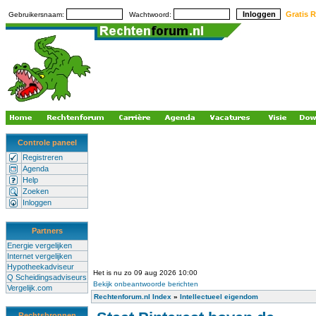
Gratis R
Gebruikersnaam:
Wachtwoord:
Controle paneel
Registreren
Agenda
Help
Zoeken
Inloggen
Partners
Energie vergelijken
Internet vergelijken
Hypotheekadviseur
Het is nu zo 09 aug 2026 10:00
Q Scheidingsadviseurs
Bekijk onbeantwoorde berichten
Vergelijk.com
Rechtenforum.nl Index
»
Intellectueel eigendom
Rechtsbronnen