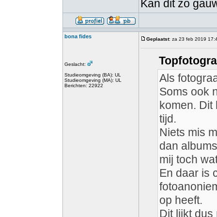
Kan dit zo gauw
bona fides
Geplaatst
: za 23 feb 2019 17:
Topfotogra
Geslacht:
Als fotogra
Studieomgeving (BA): UL
Studieomgeving (MA): UL
Berichten: 22922
Soms ook n
komen. Dit 
tijd.
Niets mis m
dan albums
mij toch wat
En daar is 
fotoanoniem
op heeft.
Dit lijkt d