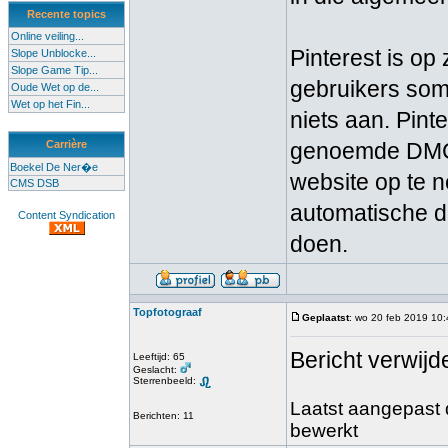
Recente topics
Online veiling...
Pinterest is o
Slope Unblocke...
Slope Game Tip...
gebruikers soms
Oude Wet op de...
Wet op het Fin...
niets aan. Pint
Carrière
genoemde DMCA 
Boekel De Ner�e
website op te 
CMS DSB
automatische d
Content Syndication
doen.
Topfotograaf
Geplaatst
: wo 20 feb 2019 10
Bericht verwijd
Leeftijd: 65
Geslacht:
Sterrenbeeld:
Laatst aangepast d
Berichten: 11
bewerkt