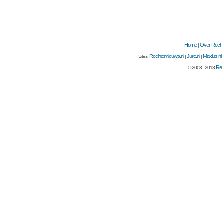
Home
Over Recht
|
Rechtennieuws.nl
Jure.nl
Maxius.nl
Sites:
|
|
Rec
© 2003 - 2018