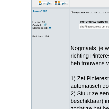
Jeroen1967
Geplaatst
: wo 20 feb 2019 12
Topfotograaf schreef:
Leeftijd: 58
Geslacht:
dat Pintetest niets om co
Sterrenbeeld:
Berichten: 176
Nogmaals, je wi
richting Pintere
heb trouwens ve
1) Zet Pinteres
automatisch do
2) Stuur ze een
beschikbaar) in
zodat ze het b