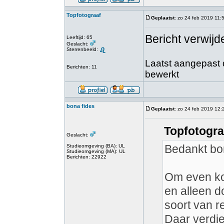
Topfotograaf
Geplaatst
: zo 24 feb 2019 11:
Bericht verwijd
Leeftijd: 65
Geslacht:
Sterrenbeeld:
Laatst aangepast d
Berichten: 11
bewerkt
bona fides
Geplaatst
: zo 24 feb 2019 12:
Topfotogra
Geslacht:
Bedankt bon
Studieomgeving (BA): UL
Studieomgeving (MA): UL
Berichten: 22922
Om even kort
en alleen d
soort van r
Daar verdie