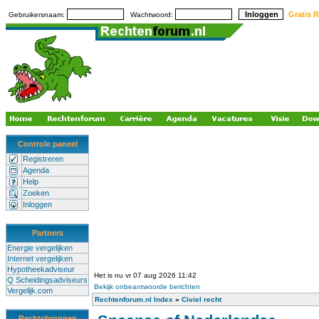
Gratis R
Gebruikersnaam:
Wachtwoord:
Controle paneel
Registreren
Agenda
Help
Zoeken
Inloggen
Partners
Energie vergelijken
Internet vergelijken
Hypotheekadviseur
Het is nu vr 07 aug 2026 11:42
Q Scheidingsadviseurs
Bekijk onbeantwoorde berichten
Vergelijk.com
Rechtenforum.nl Index
»
Civiel recht
Rechtsbronnen