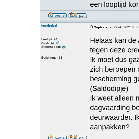
een looptijd ko
legalrebel
Geplaatst
: vr 29 okt 2021 8:52
Helaas kan de 
Leeftijd: 74
Geslacht:
Sterrenbeeld:
tegen deze cred
Ik moet dus g
Berichten: 413
zich beroepen 
bescherming gee
(Saldodipje)
Ik weet alleen 
dagvaarding b
deurwaarder. Ik
aanpakken?