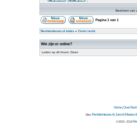
Berichten van 
Pagina
1
van
1
Rechtenforum.nl Index
»
Civiel recht
Wie zijn er online?
Leden op dit forum: Geen
Home
Over Recht
|
Rechtennieuws.nl
Jure.nl
Maxius.nl
Sites:
|
|
Rec
© 2003 - 2018