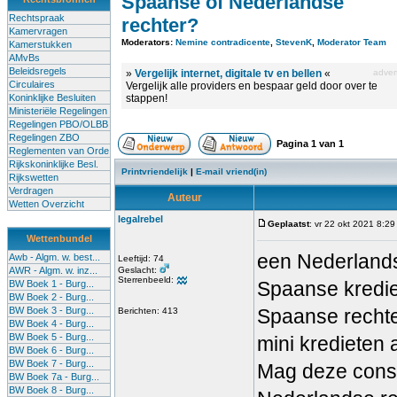
Spaanse of Nederlandse
Rechtspraak
rechter?
Kamervragen
Moderators:
Nemine contradicente
,
StevenK
,
Moderator Team
Kamerstukken
AMvBs
Beleidsregels
»
Vergelijk internet, digitale tv en bellen
«
advert
Circulaires
Vergelijk alle providers en bespaar geld door over te
Koninklijke Besluiten
stappen!
Ministeriële Regelingen
Regelingen PBO/OLBB
Regelingen ZBO
Pagina
1
van
1
Reglementen van Orde
Rijkskoninklijke Besl.
Printvriendelijk
|
E-mail vriend(in)
Rijkswetten
Verdragen
Auteur
Wetten Overzicht
legalrebel
Geplaatst
: vr 22 okt 2021 8:29
Wettenbundel
een Nederlands
Awb - Algm. w. best...
Leeftijd: 74
AWR - Algm. w. inz...
Geslacht:
Sterrenbeeld:
Spaanse krediet
BW Boek 1 - Burg...
BW Boek 2 - Burg...
BW Boek 3 - Burg...
Spaanse rechte
Berichten: 413
BW Boek 4 - Burg...
BW Boek 5 - Burg...
mini kredieten
BW Boek 6 - Burg...
BW Boek 7 - Burg...
Mag deze cons
BW Boek 7a - Burg...
BW Boek 8 - Burg...