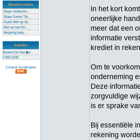
Recente topics
In het kort ko
Slope Unblocke...
oneerlijke hand
Slope Game Tip...
Oude Wet op de...
meer dat een o
Wet op het Fin...
Verjaring bela...
informatie vers
Carrière
krediet in reke
Boekel De Ner�e
CMS DSB
Om te voorkom
Content Syndication
onderneming es
Deze informati
zorgvuldige wij
is er sprake v
Bij essentiële 
rekening worden