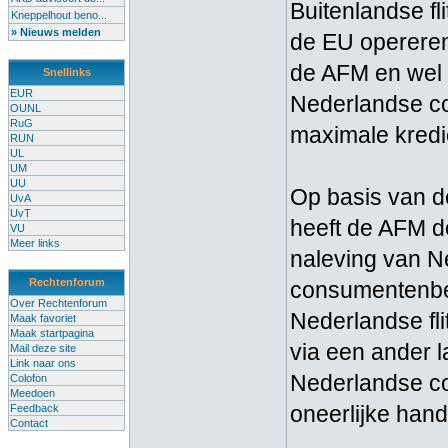
Buitenlandse fl
Kneppelhout beno...
» Nieuws melden
de EU opererend
de AFM en wel 
Snellinks
EUR
Nederlandse co
OUNL
RuG
maximale kredi
RUN
UL
UM
UU
Op basis van 
UvA
UvT
heeft de AFM d
VU
Meer links
naleving van N
Rechtenforum
consumentenbe
Over Rechtenforum
Nederlandse fli
Maak favoriet
Maak startpagina
via een ander l
Mail deze site
Link naar ons
Nederlandse co
Colofon
Meedoen
oneerlijke hand
Feedback
Contact