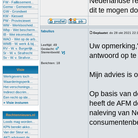
Nederlandse re
FW - Faillissement...
Gemw - Gemeente...
dit te mogen d
GW - Grondwet
KW - Kieswet
PW - Provinciewet
WW - Werkloosheid...
Wbp - Wet bescherm...
fabulius
Geplaatst
: do 28 okt 2021 22:
IB - Wet inkomstbel...
WAO - Wet op de arb..
WWB - W. werk & bij...
Uw opmerking,"
Leeftijd: 49
RV - W. v. Burgerlijk...
Geslacht:
Sterrenbeeld:
Sr - W. v. Strafrecht
antwoord op te
Sv - W. v. Strafvor...
Berichten: 18
Visie
Mijn advies is
Werkgevers toch ...
Waarderingsperik...
Het verschonings...
Op basis van 
Indirect discrim...
Een recht op ide...
heeft de AFM d
» Visie insturen
naleving van N
Rechtennieuws.nl
consumentenb
Loods mag worden...
KPN bereikt akko...
Van der Steur wi...
AKD adviseert de...