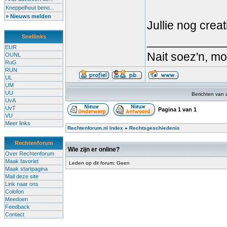
Kneppelhout beno...
» Nieuws melden
Jullie nog cre
Snellinks
____________
EUR
Nait soez'n, m
OUNL
RuG
RUN
UL
UM
UU
Berichten van 
UvA
UvT
Pagina
1
van
1
VU
Meer links
Rechtenforum.nl Index
»
Rechtsgeschiedenis
Rechtenforum
Wie zijn er online?
Over Rechtenforum
Maak favoriet
Leden op dit forum: Geen
Maak startpagina
Mail deze site
Link naar ons
Colofon
Meedoen
Feedback
Contact