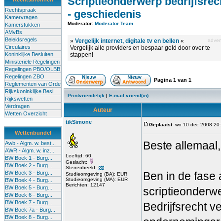
Scriptieonderwerp bedrijfsrec
Rechtspraak
- geschiedenis
Kamervragen
Moderator:
Moderator Team
Kamerstukken
AMvBs
Beleidsregels
»
Vergelijk internet, digitale tv en bellen
«
advert
Circulaires
Vergelijk alle providers en bespaar geld door over te
Koninklijke Besluiten
stappen!
Ministeriële Regelingen
Regelingen PBO/OLBB
Regelingen ZBO
Pagina
1
van
1
Reglementen van Orde
Rijkskoninklijke Besl.
Printvriendelijk
|
E-mail vriend(in)
Rijkswetten
Verdragen
Auteur
Wetten Overzicht
tikSimone
Geplaatst
: wo 10 dec 2008 20
Wettenbundel
Beste allemaal,
Awb - Algm. w. best...
AWR - Algm. w. inz...
Leeftijd: 60
BW Boek 1 - Burg...
Geslacht:
BW Boek 2 - Burg...
Sterrenbeeld:
BW Boek 3 - Burg...
Ben in de fase
Studieomgeving (BA): EUR
Studieomgeving (MA): EUR
BW Boek 4 - Burg...
Berichten: 12147
BW Boek 5 - Burg...
scriptieonderw
BW Boek 6 - Burg...
BW Boek 7 - Burg...
Bedrijfsrecht v
BW Boek 7a - Burg...
BW Boek 8 - Burg...