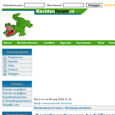
Gratis R
Gebruikersnaam:
Wachtwoord:
Controle paneel
Registreren
Agenda
Help
Zoeken
Inloggen
Partners
Energie vergelijken
Internet vergelijken
Hypotheekadviseur
Het is nu za 08 aug 2026 21:11
Q Scheidingsadviseurs
Bekijk onbeantwoorde berichten
Vergelijk.com
Rechtenforum.nl Index
»
Rechtsgeschiedenis
Rechtsbronnen