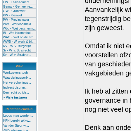
ondernemingsre
FW - Faillissement...
Gemw - Gemeente...
Aanvankelijk wi
GW - Grondwet
KW - Kieswet
tegenstrijdig be
PW - Provinciewet
WW - Werkloosheid...
zijn geweest.
Wbp - Wet bescherm...
IB - Wet inkomstbel...
WAO - Wet op de arb..
WWB - W. werk & bij...
Omdat ik niet 
RV - W. v. Burgerlijk...
Sr - W. v. Strafrecht
voorstellen ofz
Sv - W. v. Strafvor...
van geschiedeni
Visie
vakgebieden g
Werkgevers toch ...
Waarderingsperik...
Het verschonings...
Indirect discrim...
Ik heb al zitt
Een recht op ide...
» Visie insturen
governance in 
nog niet veel o
Rechtennieuws.nl
Loods mag worden...
KPN bereikt akko...
Van der Steur wi...
Denk aan onder
AKD adviseert de...