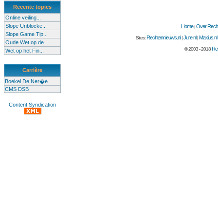
Recente topics
Online veiling...
Slope Unblocke...
Home
Over Recht
|
Slope Game Tip...
Rechtennieuws.nl
Jure.nl
Maxius.nl
Sites:
|
|
Oude Wet op de...
Rec
© 2003 - 2018
Wet op het Fin...
Carrière
Boekel De Ner�e
CMS DSB
Content Syndication