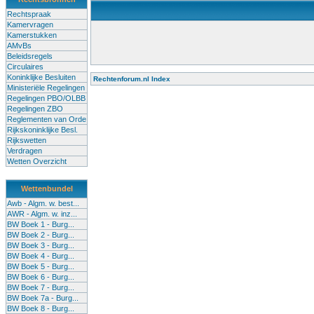
Rechtspraak
Kamervragen
Kamerstukken
AMvBs
Beleidsregels
Circulaires
Koninklijke Besluiten
Rechtenforum.nl Index
Ministeriële Regelingen
Alle lessen in het voortgezet onderwijs moeten worden gegev
Regelingen PBO/OLBB
Onderwijsakkoord. Besturen en scholen moeten onbevoegde 
Regelingen ZBO
de klas terug te dringen. Met deze aanpak ontstaat een sluit
Reglementen van Orde
Rijkskoninklijke Besl.
Rijkswetten
Verdragen
Wetten Overzicht
Wettenbundel
Awb - Algm. w. best...
AWR - Algm. w. inz...
BW Boek 1 - Burg...
BW Boek 2 - Burg...
BW Boek 3 - Burg...
BW Boek 4 - Burg...
BW Boek 5 - Burg...
BW Boek 6 - Burg...
BW Boek 7 - Burg...
BW Boek 7a - Burg...
BW Boek 8 - Burg...