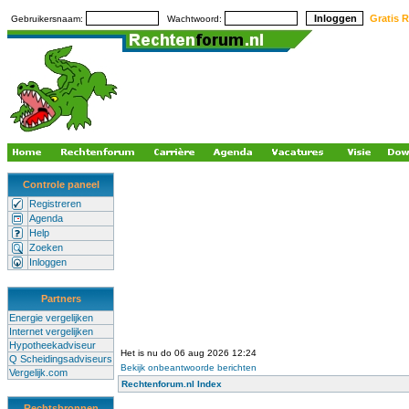
Gratis R
Gebruikersnaam:
Wachtwoord:
Controle paneel
Registreren
Agenda
Help
Zoeken
Inloggen
Partners
Energie vergelijken
Internet vergelijken
Hypotheekadviseur
Het is nu do 06 aug 2026 12:24
Q Scheidingsadviseurs
Bekijk onbeantwoorde berichten
Vergelijk.com
Rechtenforum.nl Index
Rechtsbronnen