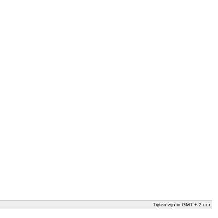
Tijden zijn in GMT + 2 uur