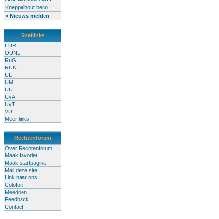
Kneppelhout beno...
» Nieuws melden
Snellinks
EUR
OUNL
RuG
RUN
UL
UM
UU
UvA
UvT
VU
Meer links
Rechtenforum
Over Rechtenforum
Maak favoriet
Maak startpagina
Mail deze site
Link naar ons
Colofon
Meedoen
Feedback
Contact