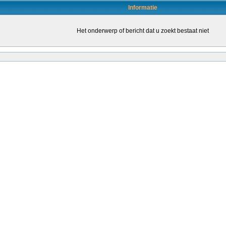
Informatie
Het onderwerp of bericht dat u zoekt bestaat niet
en door daartoe bevoegde leraren (of leraren in opleiding) om de kwaliteit van het o
leraren stimuleren om een bevoegdheid te halen. Dat kondigt staatssecretaris San
ende...