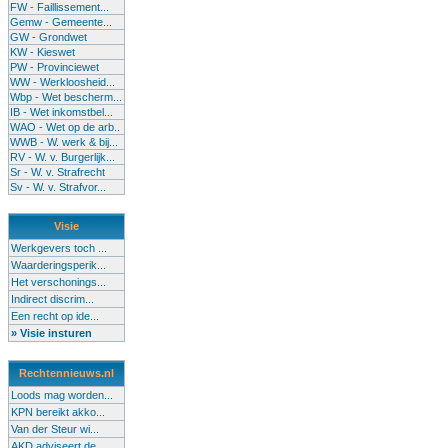
FW - Faillissement...
Gemw - Gemeente...
GW - Grondwet
KW - Kieswet
PW - Provinciewet
WW - Werkloosheid...
Wbp - Wet bescherm...
IB - Wet inkomstbel...
WAO - Wet op de arb..
WWB - W. werk & bij...
RV - W. v. Burgerlijk...
Sr - W. v. Strafrecht
Sv - W. v. Strafvor...
Visie
Werkgevers toch ...
Waarderingsperik...
Het verschonings...
Indirect discrim...
Een recht op ide...
» Visie insturen
Rechtennieuws.nl
Loods mag worden...
KPN bereikt akko...
Van der Steur wi...
AKD adviseert de...