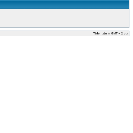
Tijden zijn in GMT + 2 uur
nderwijs te garanderen en te verbeteren. Dit is afgesproken in het Nationaal
der Dekker (onderwijs) vandaag aan in zijn plan van aanpak om onbevoegden voor