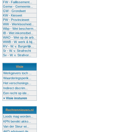
FW - Faillissement...
Gemw - Gemeente...
GW - Grondwet
KW - Kieswet
PW - Provinciewet
WW - Werkloosheid...
Wbp - Wet bescherm...
IB - Wet inkomstbel...
WAO - Wet op de arb..
WWB - W. werk & bij...
RV - W. v. Burgerlijk...
Sr - W. v. Strafrecht
Sv - W. v. Strafvor...
Visie
Werkgevers toch ...
Waarderingsperik...
Het verschonings...
Indirect discrim...
Een recht op ide...
» Visie insturen
Rechtennieuws.nl
Loods mag worden...
KPN bereikt akko...
Van der Steur wi...
AKD adviseert de...