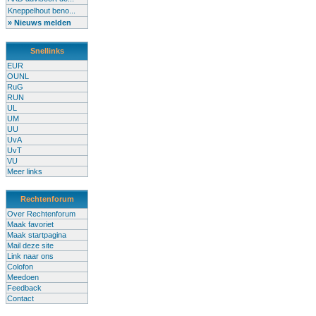
Kneppelhout beno...
» Nieuws melden
Snellinks
EUR
OUNL
RuG
RUN
UL
UM
UU
UvA
UvT
VU
Meer links
Rechtenforum
Over Rechtenforum
Maak favoriet
Maak startpagina
Mail deze site
Link naar ons
Colofon
Meedoen
Feedback
Contact