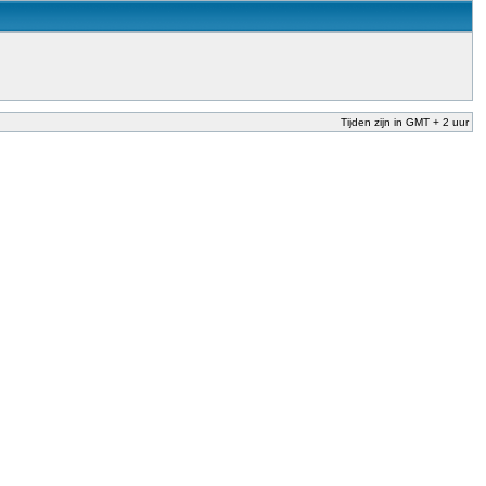
Tijden zijn in GMT + 2 uur
nderwijs te garanderen en te verbeteren. Dit is afgesproken in het Nationaal
der Dekker (onderwijs) vandaag aan in zijn plan van aanpak om onbevoegden voor