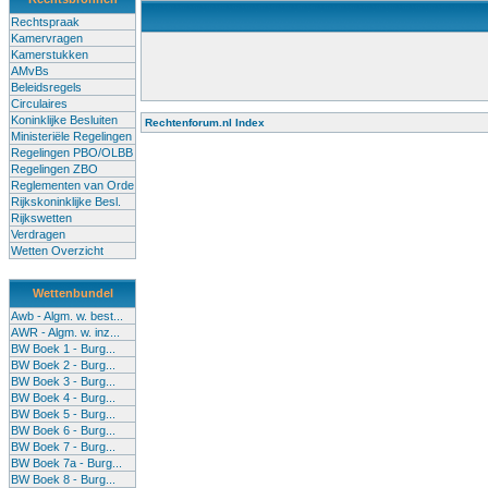
Rechtspraak
Kamervragen
Kamerstukken
AMvBs
Beleidsregels
Circulaires
Koninklijke Besluiten
Rechtenforum.nl Index
Ministeriële Regelingen
Alle lessen in het voortgezet onderwijs moeten worden gegev
Regelingen PBO/OLBB
Onderwijsakkoord. Besturen en scholen moeten onbevoegde 
Regelingen ZBO
de klas terug te dringen. Met deze aanpak ontstaat een sluit
Reglementen van Orde
Rijkskoninklijke Besl.
Rijkswetten
Verdragen
Wetten Overzicht
Wettenbundel
Awb - Algm. w. best...
AWR - Algm. w. inz...
BW Boek 1 - Burg...
BW Boek 2 - Burg...
BW Boek 3 - Burg...
BW Boek 4 - Burg...
BW Boek 5 - Burg...
BW Boek 6 - Burg...
BW Boek 7 - Burg...
BW Boek 7a - Burg...
BW Boek 8 - Burg...