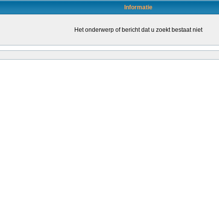
Informatie
Het onderwerp of bericht dat u zoekt bestaat niet
en door daartoe bevoegde leraren (of leraren in opleiding) om de kwaliteit van het o
leraren stimuleren om een bevoegdheid te halen. Dat kondigt staatssecretaris San
ende...