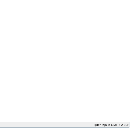
Tijden zijn in GMT + 2 uur