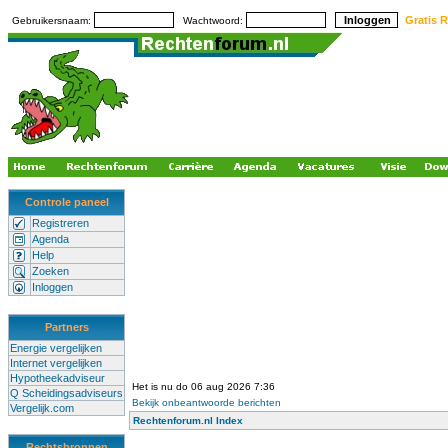
Gratis R
Gebruikersnaam:
Wachtwoord:
Controle paneel
Registreren
Agenda
Help
Zoeken
Inloggen
Partners
Energie vergelijken
Internet vergelijken
Hypotheekadviseur
Het is nu do 06 aug 2026 7:36
Q Scheidingsadviseurs
Bekijk onbeantwoorde berichten
Vergelijk.com
Rechtenforum.nl Index
Rechtsbronnen