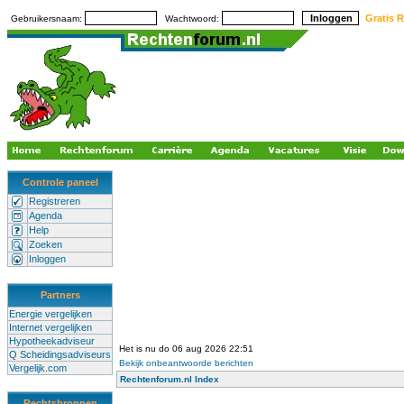
Gratis R
Gebruikersnaam:
Wachtwoord:
Controle paneel
Registreren
Agenda
Help
Zoeken
Inloggen
Partners
Energie vergelijken
Internet vergelijken
Hypotheekadviseur
Het is nu do 06 aug 2026 22:51
Q Scheidingsadviseurs
Bekijk onbeantwoorde berichten
Vergelijk.com
Rechtenforum.nl Index
Rechtsbronnen