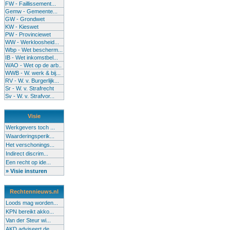
FW - Faillissement...
Gemw - Gemeente...
GW - Grondwet
KW - Kieswet
PW - Provinciewet
WW - Werkloosheid...
Wbp - Wet bescherm...
IB - Wet inkomstbel...
WAO - Wet op de arb..
WWB - W. werk & bij...
RV - W. v. Burgerlijk...
Sr - W. v. Strafrecht
Sv - W. v. Strafvor...
Visie
Werkgevers toch ...
Waarderingsperik...
Het verschonings...
Indirect discrim...
Een recht op ide...
» Visie insturen
Rechtennieuws.nl
Loods mag worden...
KPN bereikt akko...
Van der Steur wi...
AKD adviseert de...