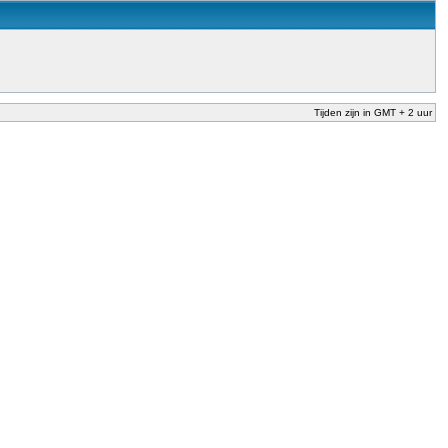
Tijden zijn in GMT + 2 uur
nderwijs te garanderen en te verbeteren. Dit is afgesproken in het Nationaal
der Dekker (onderwijs) vandaag aan in zijn plan van aanpak om onbevoegden voor