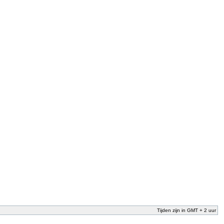
Tijden zijn in GMT + 2 uur