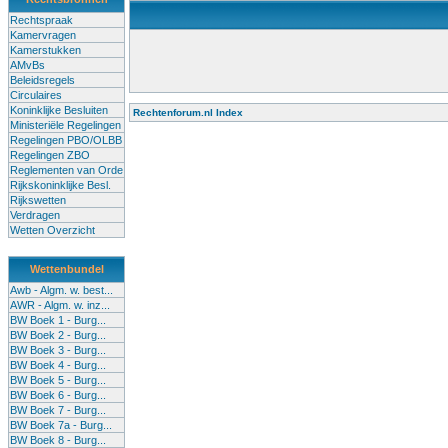
Rechtspraak
Kamervragen
Kamerstukken
AMvBs
Beleidsregels
Circulaires
Koninklijke Besluiten
Rechtenforum.nl Index
Ministeriële Regelingen
Alle lessen in het voortgezet onderwijs moeten worden gegev
Regelingen PBO/OLBB
Onderwijsakkoord. Besturen en scholen moeten onbevoegde 
Regelingen ZBO
de klas terug te dringen. Met deze aanpak ontstaat een sluit
Reglementen van Orde
Rijkskoninklijke Besl.
Rijkswetten
Verdragen
Wetten Overzicht
Wettenbundel
Awb - Algm. w. best...
AWR - Algm. w. inz...
BW Boek 1 - Burg...
BW Boek 2 - Burg...
BW Boek 3 - Burg...
BW Boek 4 - Burg...
BW Boek 5 - Burg...
BW Boek 6 - Burg...
BW Boek 7 - Burg...
BW Boek 7a - Burg...
BW Boek 8 - Burg...