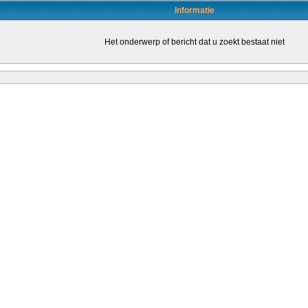
Informatie
Het onderwerp of bericht dat u zoekt bestaat niet
en door daartoe bevoegde leraren (of leraren in opleiding) om de kwaliteit van het o
leraren stimuleren om een bevoegdheid te halen. Dat kondigt staatssecretaris San
ende...