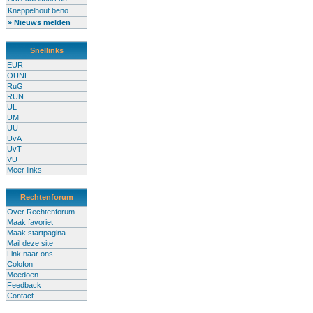
Kneppelhout beno...
» Nieuws melden
Snellinks
EUR
OUNL
RuG
RUN
UL
UM
UU
UvA
UvT
VU
Meer links
Rechtenforum
Over Rechtenforum
Maak favoriet
Maak startpagina
Mail deze site
Link naar ons
Colofon
Meedoen
Feedback
Contact