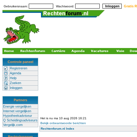
Gratis R
Gebruikersnaam:
Wachtwoord:
Controle paneel
Registreren
Agenda
Help
Zoeken
Inloggen
Partners
Energie vergelijken
Internet vergelijken
Hypotheekadviseur
Het is nu ma 10 aug 2026 16:21
Q Scheidingsadviseurs
Bekijk onbeantwoorde berichten
Vergelijk.com
Rechtenforum.nl Index
Rechtsbronnen