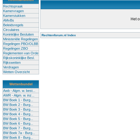
Rechtspraak
Kamervragen
Kamerstukken
Het o
AMvBs
Beleidsregels
Circulaires
Koninklijke Besluiten
Rechtenforum.nl Index
Ministeriële Regelingen
Alle lessen in het voortgezet
Regelingen PBO/OLBB
Regelingen ZBO
bevoegde leraren (of leraren in
Reglementen van Orde
garanderen en te verbeteren. Di
Rijkskoninklijke Besl.
Rijkswetten
Onderwijsakkoord. Besturen e
Verdragen
om een bevoegdheid te halen. 
Wetten Overzicht
(onderwijs) vandaag aan in zi
Wettenbundel
terug te dringen. Met deze aanp
Awb - Algm. w. best...
AWR - Algm. w. inz...
BW Boek 1 - Burg...
BW Boek 2 - Burg...
BW Boek 3 - Burg...
BW Boek 4 - Burg...
BW Boek 5 - Burg...
BW Boek 6 - Burg...
BW Boek 7 - Burg...
BW Boek 7a - Burg...
BW Boek 8 - Burg...