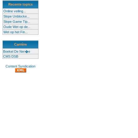
Recente topics
Online veiling...
Slope Unblocke...
Slope Game Tip...
Oude Wet op de...
Wet op het Fin...
Carrière
Boekel De Ner�e
CMS DSB
Content Syndication