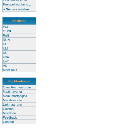
Kneppelhout beno...
» Nieuws melden
Snellinks
EUR
OUNL
RuG
RUN
UL
UM
UU
UvA
UvT
VU
Meer links
Rechtenforum
Over Rechtenforum
Maak favoriet
Maak startpagina
Mail deze site
Link naar ons
Colofon
Meedoen
Feedback
Contact