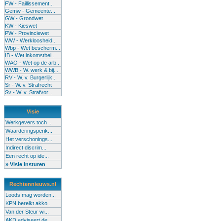
FW - Faillissement...
Gemw - Gemeente...
GW - Grondwet
KW - Kieswet
PW - Provinciewet
WW - Werkloosheid...
Wbp - Wet bescherm...
IB - Wet inkomstbel...
WAO - Wet op de arb..
WWB - W. werk & bij...
RV - W. v. Burgerlijk...
Sr - W. v. Strafrecht
Sv - W. v. Strafvor...
Visie
Werkgevers toch ...
Waarderingsperik...
Het verschonings...
Indirect discrim...
Een recht op ide...
» Visie insturen
Rechtennieuws.nl
Loods mag worden...
KPN bereikt akko...
Van der Steur wi...
AKD adviseert de...