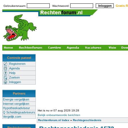
Gratis R
Gebruikersnaam:
Wachtwoord:
Controle paneel
Registreren
Agenda
Help
Zoeken
Inloggen
Partners
Energie vergelijken
Internet vergelijken
Hypotheekadviseur
Het is nu vr 07 aug 2026 19:28
Q Scheidingsadviseurs
Bekijk onbeantwoorde berichten
Vergelijk.com
Rechtenforum.nl Index
»
Rechtsgeschiedenis
Rechtsbronnen