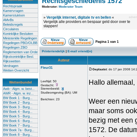
Rechtsgeschiedenis 1572
Rechtspraak
Moderator:
Moderator Team
Kamervragen
Kamerstukken
»
Vergelijk internet, digitale tv en bellen
«
advert
AMvBs
Vergelijk alle providers en bespaar geld door over te
Beleidsregels
stappen!
Circulaires
Koninklijke Besluiten
Ministeriële Regelingen
Pagina
1
van
1
Regelingen PBO/OLBB
Regelingen ZBO
Printvriendelijk
|
E-mail vriend(in)
Reglementen van Orde
Rijkskoninklijke Besl.
Auteur
Rijkswetten
Verdragen
Fleur31
Geplaatst
: do 17 jan 2008 14:
Wetten Overzicht
Hallo allemaal,
Leeftijd: 50
Wettenbundel
Geslacht:
Awb - Algm. w. best...
Sterrenbeeld:
Studieomgeving (BA): UM
AWR - Algm. w. inz...
BW Boek 1 - Burg...
Weer een nieuw
Berichten: 23
BW Boek 2 - Burg...
BW Boek 3 - Burg...
maar soms ook 
BW Boek 4 - Burg...
BW Boek 5 - Burg...
bezig met een 
BW Boek 6 - Burg...
BW Boek 7 - Burg...
1572. De datum
BW Boek 7a - Burg...
BW Boek 8 - Burg...