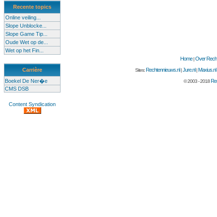
Recente topics
Online veiling...
Slope Unblocke...
Slope Game Tip...
Oude Wet op de...
Wet op het Fin...
Home
Over Recht
|
Carrière
Rechtennieuws.nl
Jure.nl
Maxius.nl
Sites:
|
|
Boekel De Ner�e
Rec
© 2003 - 2018
CMS DSB
Content Syndication