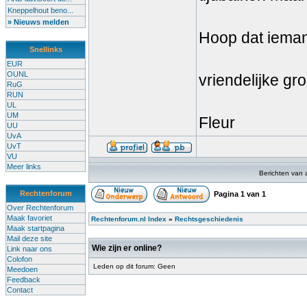
Kneppelhout beno...
» Nieuws melden
Hoop dat iemand
Snellinks
EUR
OUNL
vriendelijke gr
RuG
RUN
UL
UM
Fleur
UU
UvA
UvT
VU
Meer links
Berichten van 
Rechtenforum
Pagina
1
van
1
Over Rechtenforum
Maak favoriet
Rechtenforum.nl Index
»
Rechtsgeschiedenis
Maak startpagina
Mail deze site
Wie zijn er online?
Link naar ons
Colofon
Leden op dit forum: Geen
Meedoen
Feedback
Contact