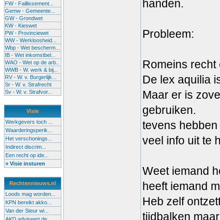
handen.
FW - Faillissement...
Gemw - Gemeente...
GW - Grondwet
KW - Kieswet
Probleem:
PW - Provinciewet
WW - Werkloosheid...
Wbp - Wet bescherm...
IB - Wet inkomstbel...
Romeins recht 
WAO - Wet op de arb..
WWB - W. werk & bij...
De lex aquilia 
RV - W. v. Burgerlijk...
Sr - W. v. Strafrecht
Maar er is zov
Sv - W. v. Strafvor...
gebruiken.
Visie
Werkgevers toch ...
tevens hebben 
Waarderingsperik...
veel info uit te 
Het verschonings...
Indirect discrim...
Een recht op ide...
» Visie insturen
Weet iemand hoe
heeft iemand mi
Rechtennieuws.nl
Loods mag worden...
Heb zelf ontze
KPN bereikt akko...
Van der Steur wi...
tijdbalken maar
AKD adviseert de...