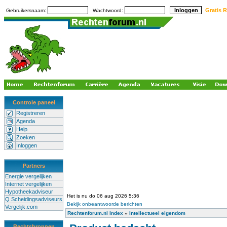
Gratis R
Gebruikersnaam:
Wachtwoord:
Controle paneel
Registreren
Agenda
Help
Zoeken
Inloggen
Partners
Energie vergelijken
Internet vergelijken
Hypotheekadviseur
Het is nu do 06 aug 2026 5:36
Q Scheidingsadviseurs
Bekijk onbeantwoorde berichten
Vergelijk.com
Rechtenforum.nl Index
»
Intellectueel eigendom
Rechtsbronnen