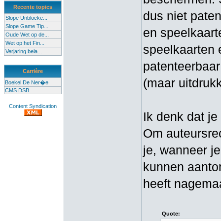
Recente topics
dus niet pate
Slope Unblocke...
Slope Game Tip...
en speelkaart
Oude Wet op de...
Wet op het Fin...
speelkaarten e
Verjaring bela...
patenteerbaar
Carrière
(maar uitdruk
Boekel De Ner�e
CMS DSB
Content Syndication
Ik denk dat je
Om auteursrech
je, wanneer j
kunnen aanton
heeft nagemaa
Quote: