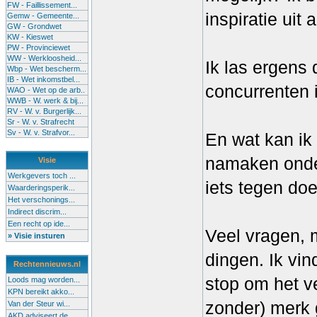
FW - Faillissement...
inspiratie uit
Gemw - Gemeente...
GW - Grondwet
KW - Kieswet
PW - Provinciewet
WW - Werkloosheid...
Ik las ergens
Wbp - Wet bescherm...
IB - Wet inkomstbel...
concurrenten i
WAO - Wet op de arb..
WWB - W. werk & bij...
RV - W. v. Burgerlijk...
Sr - W. v. Strafrecht
Sv - W. v. Strafvor...
En wat kan ik
namaken onde
Visie
Werkgevers toch ...
iets tegen do
Waarderingsperik...
Het verschonings...
Indirect discrim...
Een recht op ide...
Veel vragen, 
» Visie insturen
dingen. Ik vin
Rechtennieuws.nl
stop om het v
Loods mag worden...
KPN bereikt akko...
zonder) merk g
Van der Steur wi...
AKD adviseert de...