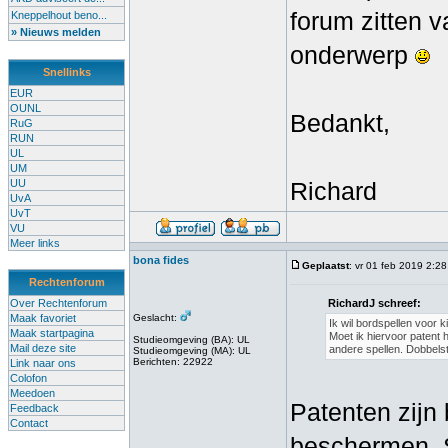
forum zitten 
Kneppelhout beno...
» Nieuws melden
onderwerp
Snellinks
EUR
OUNL
Bedankt,
RuG
RUN
UL
UM
UU
Richard
UvA
UvT
VU
Meer links
bona fides
Geplaatst
: vr 01 feb 2019 2:28
Rechtenforum
Over Rechtenforum
RichardJ schreef:
Maak favoriet
Geslacht:
Ik wil bordspellen voor
Maak startpagina
Moet ik hiervoor patent h
Studieomgeving (BA): UL
Mail deze site
andere spellen. Dobbelst
Studieomgeving (MA): UL
Berichten: 22922
Link naar ons
Colofon
Meedoen
Patenten zijn
Feedback
Contact
beschermen. S