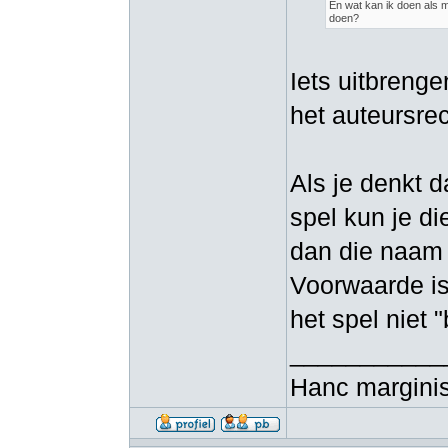
En wat kan ik doen als 
doen?
Iets uitbreng
het auteursre
Als je denkt 
spel kun je d
dan die naam 
Voorwaarde is 
het spel niet "
___________
Hanc marginis