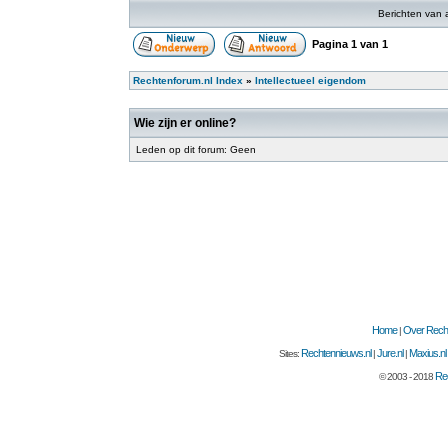
Berichten van 
Pagina
1
van
1
Rechtenforum.nl Index
»
Intellectueel eigendom
Wie zijn er online?
Leden op dit forum: Geen
Home
Over Recht
|
Rechtennieuws.nl
Jure.nl
Maxius.nl
Sites:
|
|
Rec
© 2003 - 2018