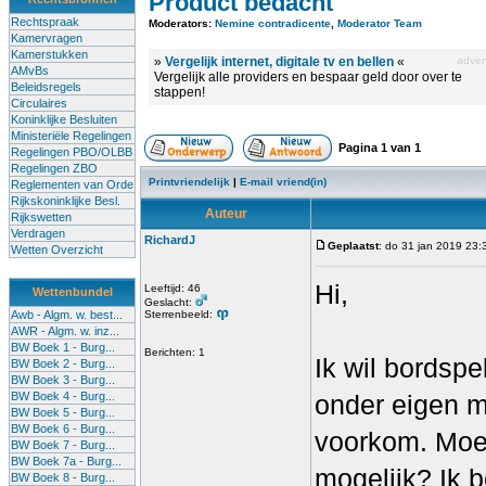
Product bedacht
Rechtspraak
Moderators:
Nemine contradicente
,
Moderator Team
Kamervragen
Kamerstukken
»
Vergelijk internet, digitale tv en bellen
«
advert
AMvBs
Vergelijk alle providers en bespaar geld door over te
Beleidsregels
stappen!
Circulaires
Koninklijke Besluiten
Ministeriële Regelingen
Pagina
1
van
1
Regelingen PBO/OLBB
Regelingen ZBO
Printvriendelijk
|
E-mail vriend(in)
Reglementen van Orde
Rijkskoninklijke Besl.
Auteur
Rijkswetten
Verdragen
RichardJ
Geplaatst
: do 31 jan 2019 23:
Wetten Overzicht
Hi,
Leeftijd: 46
Wettenbundel
Geslacht:
Awb - Algm. w. best...
Sterrenbeeld:
AWR - Algm. w. inz...
BW Boek 1 - Burg...
Berichten: 1
Ik wil bordsp
BW Boek 2 - Burg...
BW Boek 3 - Burg...
BW Boek 4 - Burg...
onder eigen m
BW Boek 5 - Burg...
BW Boek 6 - Burg...
voorkom. Moet
BW Boek 7 - Burg...
BW Boek 7a - Burg...
mogelijk? Ik b
BW Boek 8 - Burg...