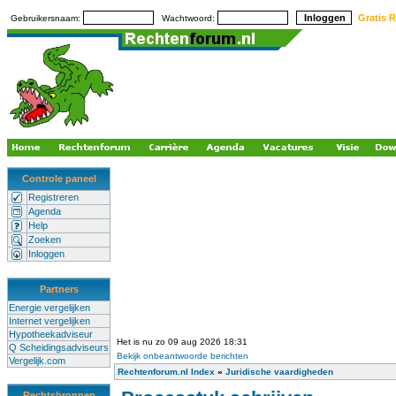
Gratis R
Gebruikersnaam:
Wachtwoord:
Controle paneel
Registreren
Agenda
Help
Zoeken
Inloggen
Partners
Energie vergelijken
Internet vergelijken
Hypotheekadviseur
Het is nu zo 09 aug 2026 18:31
Q Scheidingsadviseurs
Bekijk onbeantwoorde berichten
Vergelijk.com
Rechtenforum.nl Index
»
Juridische vaardigheden
Rechtsbronnen