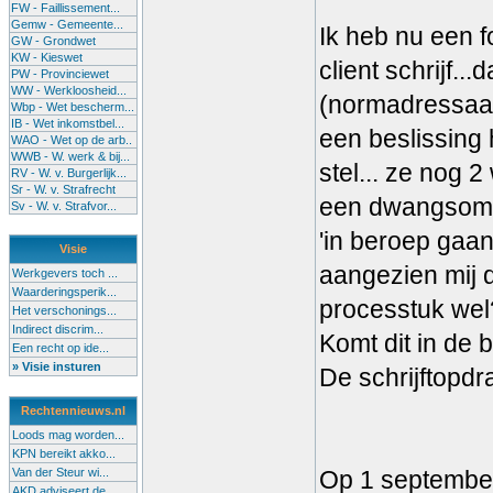
FW - Faillissement...
Gemw - Gemeente...
Ik heb nu een f
GW - Grondwet
KW - Kieswet
client schrijf.
PW - Provinciewet
WW - Werkloosheid...
(normadressaat)
Wbp - Wet bescherm...
IB - Wet inkomstbel...
een beslissing
WAO - Wet op de arb..
WWB - W. werk & bij...
stel... ze nog
RV - W. v. Burgerlijk...
Sr - W. v. Strafrecht
een dwangsom (4
Sv - W. v. Strafvor...
'in beroep gaan
Visie
aangezien mij di
Werkgevers toch ...
Waarderingsperik...
processtuk wel
Het verschonings...
Indirect discrim...
Komt dit in de 
Een recht op ide...
» Visie insturen
De schrijftopdra
Rechtennieuws.nl
Loods mag worden...
KPN bereikt akko...
Van der Steur wi...
Op 1 september
AKD adviseert de...