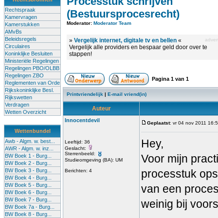
Processtuk schrijven
Rechtspraak
(Bestuursprocesrecht)
Kamervragen
Moderator:
Moderator Team
Kamerstukken
AMvBs
Beleidsregels
»
Vergelijk internet, digitale tv en bellen
«
advert
Circulaires
Vergelijk alle providers en bespaar geld door over te
Koninklijke Besluiten
stappen!
Ministeriële Regelingen
Regelingen PBO/OLBB
Regelingen ZBO
Pagina
1
van
1
Reglementen van Orde
Rijkskoninklijke Besl.
Printvriendelijk
|
E-mail vriend(in)
Rijkswetten
Verdragen
Auteur
Wetten Overzicht
Innocentdevil
Geplaatst
: vr 04 nov 2011 16:
Wettenbundel
Hey,
Awb - Algm. w. best...
Leeftijd: 36
AWR - Algm. w. inz...
Geslacht:
Sterrenbeeld:
Voor mijn prac
BW Boek 1 - Burg...
Studieomgeving (BA): UM
BW Boek 2 - Burg...
BW Boek 3 - Burg...
processtuk opst
Berichten: 4
BW Boek 4 - Burg...
BW Boek 5 - Burg...
van een proces
BW Boek 6 - Burg...
BW Boek 7 - Burg...
weinig bij voors
BW Boek 7a - Burg...
BW Boek 8 - Burg...