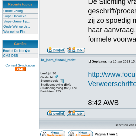
De Stichting v
Recente topics
geschrift/proce
Online veiling...
Slope Unblocke...
zij zo spoedig 
Slope Game Tip...
Oude Wet op de...
haar aanvraag. 
Wet op het Fin...
formele voorwa
Carrière
Boekel De Ner�e
CMS DSB
1e_jaars_fiscaal_recht
Geplaatst
: ma 15 apr 2013 15
Content Syndication
http://www.foc
Leeftijd: 30
Geslacht:
Sterrenbeeld:
Verweerschrift
Studieomgeving (BA):
Studieomgeving (MA): UvT
Berichten: 125
8:42 AWB
Berichten van 
Pagina
1
van
1