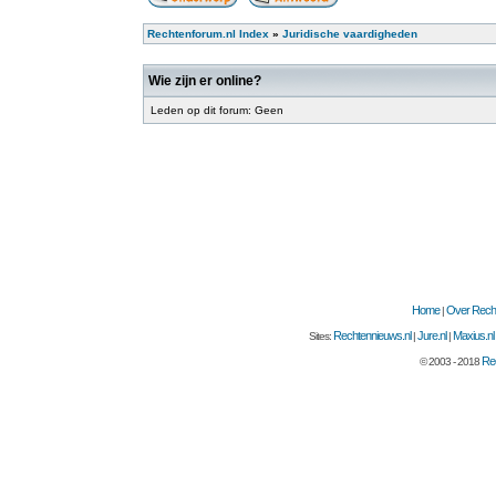
Rechtenforum.nl Index
»
Juridische vaardigheden
Wie zijn er online?
Leden op dit forum: Geen
Home
Over Recht
|
Rechtennieuws.nl
Jure.nl
Maxius.nl
Sites:
|
|
Rec
© 2003 - 2018