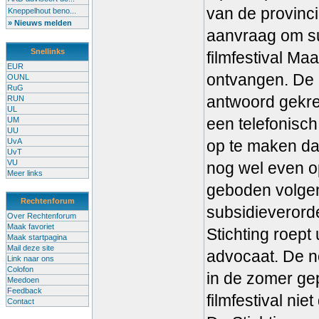
van de provinc
Kneppelhout beno...
» Nieuws melden
aanvraag om su
Snellinks
filmfestival Maa
EUR
ontvangen. De 
OUNL
RuG
antwoord gekre
RUN
UL
een telefonisch
UM
UU
UvA
op te maken da
UvT
VU
nog wel even op
Meer links
geboden volge
Rechtenforum
subsidieverorde
Over Rechtenforum
Maak favoriet
Stichting roept 
Maak startpagina
Mail deze site
advocaat. De no
Link naar ons
Colofon
in de zomer ge
Meedoen
Feedback
filmfestival nie
Contact