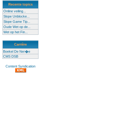
Recente topics
Online veiling...
Slope Unblocke...
Slope Game Tip...
Oude Wet op de...
Wet op het Fin...
Carrière
Boekel De Ner�e
CMS DSB
Content Syndication