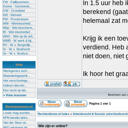
In 1.5 uur heb 
FW - Faillissement...
Gemw - Gemeente...
berekend (gaat 
GW - Grondwet
KW - Kieswet
helemaal zat me
PW - Provinciewet
WW - Werkloosheid...
Wbp - Wet bescherm...
IB - Wet inkomstbel...
WAO - Wet op de arb..
Krijg ik een t
WWB - W. werk & bij...
RV - W. v. Burgerlijk...
verdiend. Heb 
Sr - W. v. Strafrecht
Sv - W. v. Strafvor...
niet doen, niet
Visie
Werkgevers toch ...
Ik hoor het gra
Waarderingsperik...
Het verschonings...
Indirect discrim...
Een recht op ide...
Berichten van 
» Visie insturen
Pagina
1
van
1
Rechtennieuws.nl
Loods mag worden...
Rechtenforum.nl Index
»
Arbeidsrecht & Sociale zekerheidsrech
KPN bereikt akko...
Van der Steur wi...
Wie zijn er online?
AKD adviseert de...