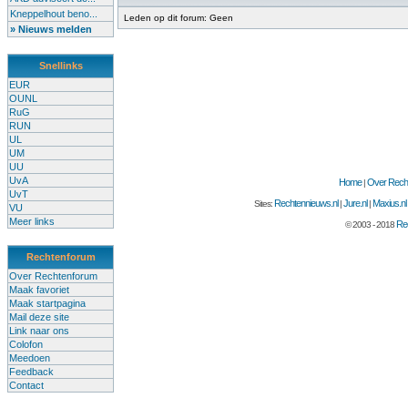
Kneppelhout beno...
Leden op dit forum: Geen
» Nieuws melden
Snellinks
EUR
OUNL
RuG
RUN
UL
UM
UU
UvA
Home
Over Recht
|
UvT
Rechtennieuws.nl
Jure.nl
Maxius.nl
Sites:
|
|
VU
Meer links
Rec
© 2003 - 2018
Rechtenforum
Over Rechtenforum
Maak favoriet
Maak startpagina
Mail deze site
Link naar ons
Colofon
Meedoen
Feedback
Contact