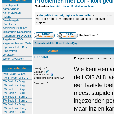
Problemen met LOI - kort ged
Rechtspraak
Moderators:
Mich�le
,
StevenK
,
Moderator Team
Kamervragen
Kamerstukken
»
Vergelijk internet, digitale tv en bellen
«
advert
AMvBs
Vergelijk alle providers en bespaar geld door over te
Beleidsregels
stappen!
Circulaires
Koninklijke Besluiten
Ministeriële Regelingen
Pagina
1
van
1
Regelingen PBO/OLBB
Regelingen ZBO
Reglementen van Orde
Printvriendelijk
|
E-mail vriend(in)
Rijkskoninklijke Besl.
Auteur
Rijkswetten
Verdragen
FURR2020
Wetten Overzicht
Geplaatst
: wo 10 feb 2021 22
Wie kent een a
Wettenbundel
Leeftijd: 40
Geslacht:
Awb - Algm. w. best...
Sterrenbeeld:
de LOI? Al 8 ja
AWR - Algm. w. inz...
Studieomgeving (BA): LOI
BW Boek 1 - Burg...
een laatste toet
Berichten: 6
BW Boek 2 - Burg...
BW Boek 3 - Burg...
meest stupide 
BW Boek 4 - Burg...
BW Boek 5 - Burg...
ingezonden per
BW Boek 6 - Burg...
BW Boek 7 - Burg...
Maar inzien kan 
BW Boek 7a - Burg...
BW Boek 8 - Burg...