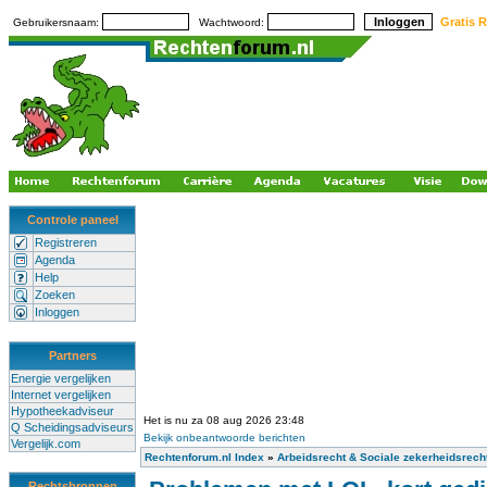
Gratis R
Gebruikersnaam:
Wachtwoord:
Controle paneel
Registreren
Agenda
Help
Zoeken
Inloggen
Partners
Energie vergelijken
Internet vergelijken
Hypotheekadviseur
Het is nu za 08 aug 2026 23:48
Q Scheidingsadviseurs
Bekijk onbeantwoorde berichten
Vergelijk.com
Rechtenforum.nl Index
»
Arbeidsrecht & Sociale zekerheidsrech
Rechtsbronnen