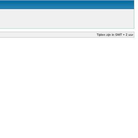
Tijden zijn in GMT + 2 uur
nderwijs te garanderen en te verbeteren. Dit is afgesproken in het Nationaal
der Dekker (onderwijs) vandaag aan in zijn plan van aanpak om onbevoegden voor