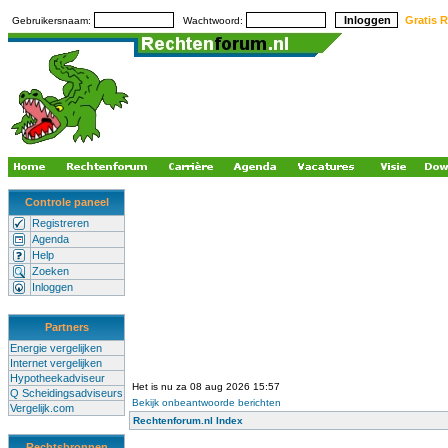
Gratis R
Gebruikersnaam:
Wachtwoord:
Controle paneel
Registreren
Agenda
Help
Zoeken
Inloggen
Partners
Energie vergelijken
Internet vergelijken
Hypotheekadviseur
Het is nu za 08 aug 2026 15:57
Q Scheidingsadviseurs
Bekijk onbeantwoorde berichten
Vergelijk.com
Rechtenforum.nl Index
Rechtsbronnen