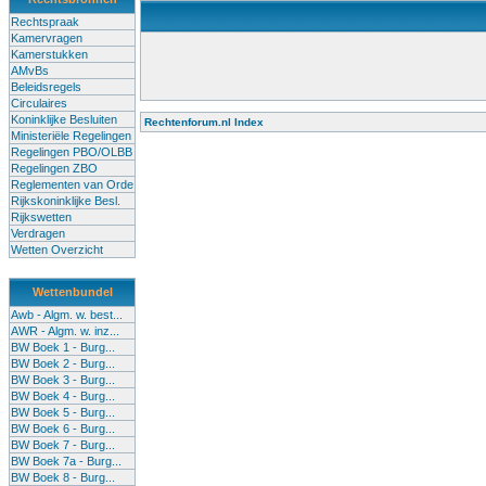
Rechtspraak
Kamervragen
Kamerstukken
AMvBs
Beleidsregels
Circulaires
Koninklijke Besluiten
Rechtenforum.nl Index
Ministeriële Regelingen
Alle lessen in het voortgezet onderwijs moeten worden gegev
Regelingen PBO/OLBB
Onderwijsakkoord. Besturen en scholen moeten onbevoegde 
Regelingen ZBO
de klas terug te dringen. Met deze aanpak ontstaat een sluit
Reglementen van Orde
Rijkskoninklijke Besl.
Rijkswetten
Verdragen
Wetten Overzicht
Wettenbundel
Awb - Algm. w. best...
AWR - Algm. w. inz...
BW Boek 1 - Burg...
BW Boek 2 - Burg...
BW Boek 3 - Burg...
BW Boek 4 - Burg...
BW Boek 5 - Burg...
BW Boek 6 - Burg...
BW Boek 7 - Burg...
BW Boek 7a - Burg...
BW Boek 8 - Burg...