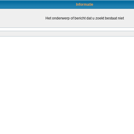
Informatie
Het onderwerp of bericht dat u zoekt bestaat niet
en door daartoe bevoegde leraren (of leraren in opleiding) om de kwaliteit van het o
leraren stimuleren om een bevoegdheid te halen. Dat kondigt staatssecretaris San
ende...