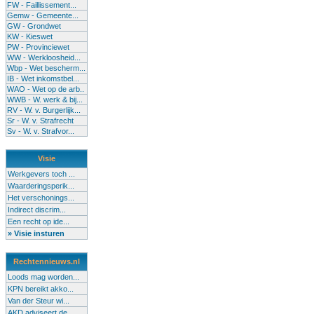
FW - Faillissement...
Gemw - Gemeente...
GW - Grondwet
KW - Kieswet
PW - Provinciewet
WW - Werkloosheid...
Wbp - Wet bescherm...
IB - Wet inkomstbel...
WAO - Wet op de arb..
WWB - W. werk & bij...
RV - W. v. Burgerlijk...
Sr - W. v. Strafrecht
Sv - W. v. Strafvor...
Visie
Werkgevers toch ...
Waarderingsperik...
Het verschonings...
Indirect discrim...
Een recht op ide...
» Visie insturen
Rechtennieuws.nl
Loods mag worden...
KPN bereikt akko...
Van der Steur wi...
AKD adviseert de...