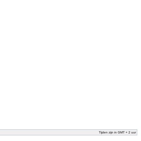
Tijden zijn in GMT + 2 uur