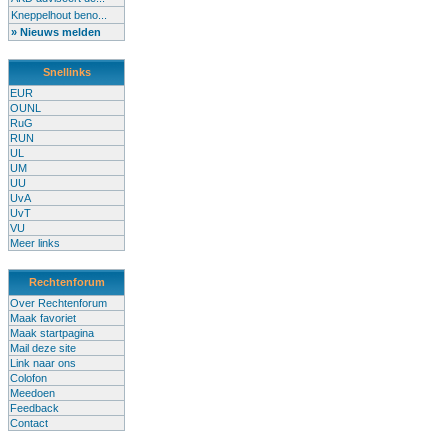
Kneppelhout beno...
» Nieuws melden
Snellinks
EUR
OUNL
RuG
RUN
UL
UM
UU
UvA
UvT
VU
Meer links
Rechtenforum
Over Rechtenforum
Maak favoriet
Maak startpagina
Mail deze site
Link naar ons
Colofon
Meedoen
Feedback
Contact