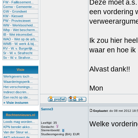
Deze moet a.s.
FW - Faillissement...
Gemw - Gemeente...
een vordering w
GW - Grondwet
KW - Kieswet
verweerargume
PW - Provinciewet
WW - Werkloosheid...
Wbp - Wet bescherm...
IB - Wet inkomstbel...
Ik zou hier hee
WAO - Wet op de arb..
WWB - W. werk & bij...
waar en hoe ik
RV - W. v. Burgerlijk...
Sr - W. v. Strafrecht
Sv - W. v. Strafvor...
Alvast dank!!
Visie
Werkgevers toch ...
Waarderingsperik...
Mon
Het verschonings...
Indirect discrim...
Een recht op ide...
» Visie insturen
Sanne3
Geplaatst
: do 08 mrt 2012 18:
Rechtennieuws.nl
Loods mag worden...
Welke vorderin
Leeftijd: 35
KPN bereikt akko...
Geslacht:
Sterrenbeeld:
Van der Steur wi...
Studieomgeving (BA): EUR
AKD adviseert de...