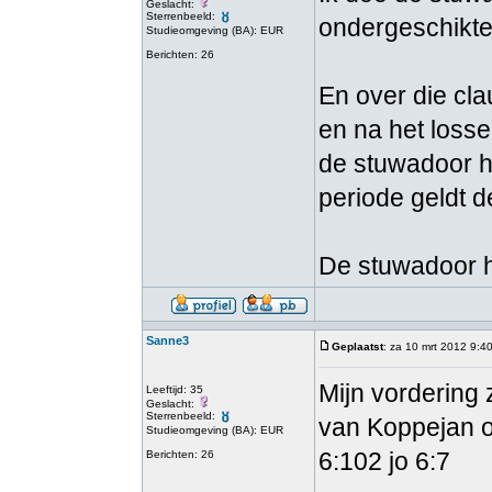
Geslacht:
Sterrenbeeld:
ondergeschikte
Studieomgeving (BA): EUR
Berichten: 26
En over die cla
en na het loss
de stuwadoor he
periode geldt d
De stuwadoor he
Sanne3
Geplaatst
: za 10 mrt 2012 9:4
Mijn vordering 
Leeftijd: 35
Geslacht:
Sterrenbeeld:
van Koppejan o
Studieomgeving (BA): EUR
6:102 jo 6:7
Berichten: 26