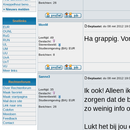
Berichten: 26
Kneppelhout beno...
» Nieuws melden
Snellinks
MonM
Geplaatst
: do 08 mrt 2012 19:
EUR
OUNL
RuG
Ha grappig. Vo
Leeftijd: 49
RUN
Geslacht:
UL
Sterrenbeeld:
Studieomgeving (BA): EUR
UM
UU
Berichten: 8
UvA
UvT
VU
Meer links
Sanne3
Geplaatst
: do 08 mrt 2012 19:
Rechtenforum
Over Rechtenforum
Ik ook! Alleen i
Leeftijd: 35
Maak favoriet
Geslacht:
Maak startpagina
Sterrenbeeld:
zorgen dat de b
Studieomgeving (BA): EUR
Mail deze site
Link naar ons
zo weinig info 
Berichten: 26
Colofon
Meedoen
Feedback
Contact
Lukt het bij jou