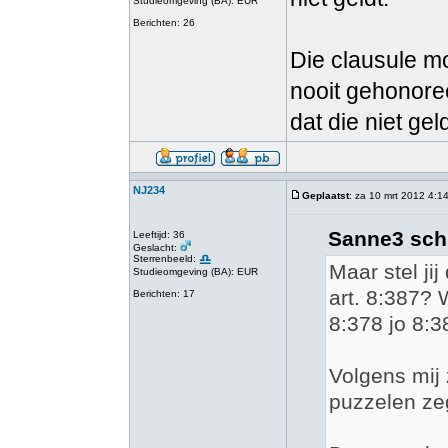
Studieomgeving (BA): EUR
Berichten: 26
Die clausule mo
nooit gehonore
dat die niet gel
NJ234
Geplaatst
: za 10 mrt 2012 4:1
Sanne3 sch
Leeftijd: 36
Geslacht:
Sterrenbeeld:
Maar stel ji
Studieomgeving (BA): EUR
art. 8:387? W
Berichten: 17
8:378 jo 8:3
Volgens mij 
puzzelen ze