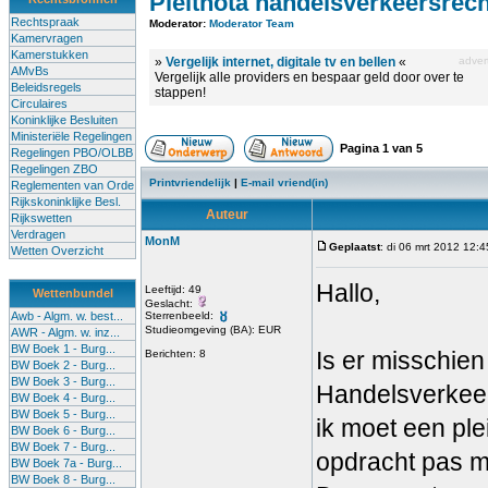
Pleitnota handelsverkeersrech
Rechtspraak
Moderator:
Moderator Team
Kamervragen
Kamerstukken
»
Vergelijk internet, digitale tv en bellen
«
advert
AMvBs
Vergelijk alle providers en bespaar geld door over te
Beleidsregels
stappen!
Circulaires
Koninklijke Besluiten
Ministeriële Regelingen
Pagina
1
van
5
Regelingen PBO/OLBB
Regelingen ZBO
Printvriendelijk
|
E-mail vriend(in)
Reglementen van Orde
Rijkskoninklijke Besl.
Auteur
Rijkswetten
Verdragen
MonM
Geplaatst
: di 06 mrt 2012 12:4
Wetten Overzicht
Hallo,
Leeftijd: 49
Wettenbundel
Geslacht:
Awb - Algm. w. best...
Sterrenbeeld:
Studieomgeving (BA): EUR
AWR - Algm. w. inz...
BW Boek 1 - Burg...
Is er misschien
Berichten: 8
BW Boek 2 - Burg...
BW Boek 3 - Burg...
Handelsverkeer
BW Boek 4 - Burg...
BW Boek 5 - Burg...
ik moet een ple
BW Boek 6 - Burg...
BW Boek 7 - Burg...
opdracht pas m
BW Boek 7a - Burg...
BW Boek 8 - Burg...