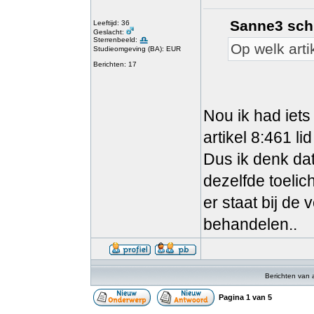
Sanne3 sch
Leeftijd: 36
Geslacht:
Sterrenbeeld:
Op welk arti
Studieomgeving (BA): EUR
Berichten: 17
Nou ik had iet
artikel 8:461 l
Dus ik denk dat
dezelfde toelic
er staat bij de 
behandelen..
Berichten van 
Pagina
1
van
5