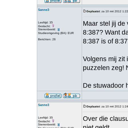
Sanne3
Geplaatst
: za 10 mrt 2012 1:2
Maar stel jij d
Leeftijd: 35
Geslacht:
Sterrenbeeld:
8:387? Want daar
Studieomgeving (BA): EUR
8:387 is of 8:3
Berichten: 26
Volgens mij zit
puzzelen zeg! 
De stuwadoor he
Sanne3
Geplaatst
: za 10 mrt 2012 1:2
Over die clausu
Leeftijd: 35
Geslacht:
Sterrenbeeld:
niet geldt.