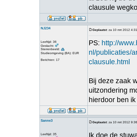
clausule wegko
NJ234
Geplaatst
: za 10 mrt 2012 4:3
PS:
http://www
Leeftijd: 36
Geslacht:
Sterrenbeeld:
nl/publicaties/
Studieomgeving (BA): EUR
clausule.html
Berichten: 17
Bij deze zaak w
uitzondering mo
hierdoor ben i
Sanne3
Geplaatst
: za 10 mrt 2012 9:3
Ik doe de stuw
Leeftijd: 35