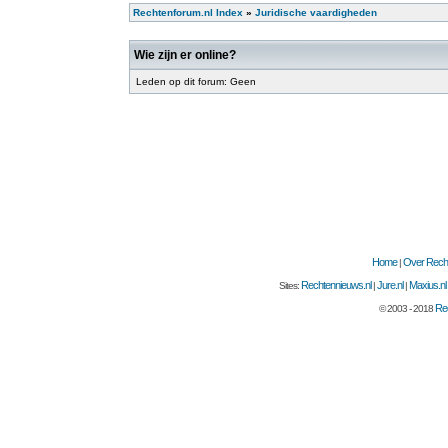
Rechtenforum.nl Index
»
Juridische vaardigheden
Wie zijn er online?
Leden op dit forum: Geen
Home
Over Recht
|
Rechtennieuws.nl
Jure.nl
Maxius.nl
Sites:
|
|
Rec
© 2003 - 2018