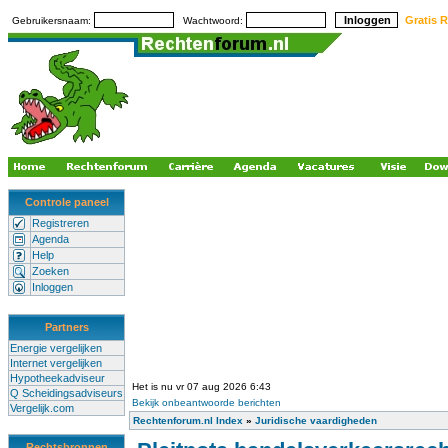
Gratis R
Gebruikersnaam:
Wachtwoord:
Controle paneel
Registreren
Agenda
Help
Zoeken
Inloggen
Partners
Energie vergelijken
Internet vergelijken
Hypotheekadviseur
Het is nu vr 07 aug 2026 6:43
Q Scheidingsadviseurs
Bekijk onbeantwoorde berichten
Vergelijk.com
Rechtenforum.nl Index
»
Juridische vaardigheden
Rechtsbronnen