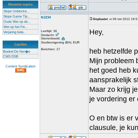
Recente topics
Slope Unblocke...
Slope Game Tip...
NJ234
Geplaatst
: vr 09 mrt 2012 19:5
Oude Wet op de...
Wet op het Fin...
Hey,
Leeftijd: 36
Verjaring bela...
Geslacht:
Sterrenbeeld:
Studieomgeving (BA): EUR
Carrière
heb hetzelfde p
Berichten: 17
Boekel De Ner�e
CMS DSB
Mijn probleem b
Content Syndication
het goed heb k
aansprakelijk 
Maar zo krijg j
je vordering er 
O en btw is er 
clausule, je kun