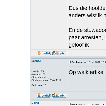
Dus die hoofdel
anders wist ik h
En de stuwadoo
paar arresten, 
geloof ik
Sanne3
Geplaatst
: za 10 mrt 2012 10:
Op welk artikel
Leeftijd: 35
Geslacht:
Sterrenbeeld:
Studieomgeving (BA): EUR
Berichten: 26
NJ234
Geplaatst
: za 10 mrt 2012 13: