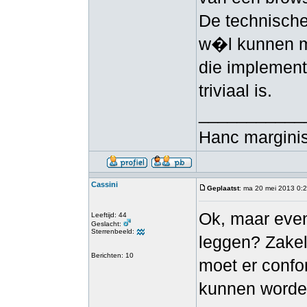
De technische
w�l kunnen me
die implement
triviaal is.
___________
Hanc marginis
Cassini
Geplaatst
: ma 20 mei 2013 0:
Ok, maar even 
Leeftijd: 44
Geslacht:
Sterrenbeeld:
leggen? Zakeli
Berichten: 10
moet er confo
kunnen worden