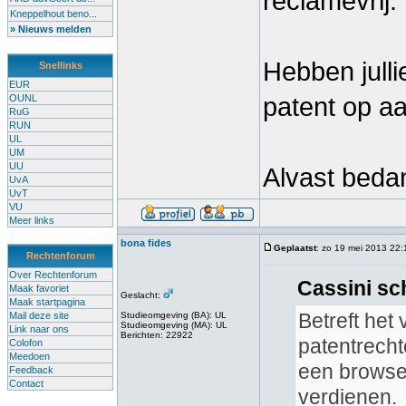
reclamevrij.
Kneppelhout beno...
» Nieuws melden
Hebben julli
Snellinks
EUR
OUNL
patent op a
RuG
RUN
UL
UM
UU
Alvast bedan
UvA
UvT
VU
Meer links
bona fides
Geplaatst
: zo 19 mei 2013 22:
Rechtenforum
Over Rechtenforum
Cassini sc
Maak favoriet
Geslacht:
Maak startpagina
Betreft het
Mail deze site
Studieomgeving (BA): UL
Studieomgeving (MA): UL
Link naar ons
Berichten: 22922
patentrechte
Colofon
Meedoen
een browse
Feedback
Contact
verdienen.