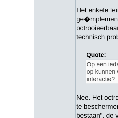
Het enkele fei
ge�mplementee
octrooieerbaar
technisch pro
Quote:
Op een iede
op kunnen
interactie?
Nee. Het octr
te beschermen
bestaan", de v