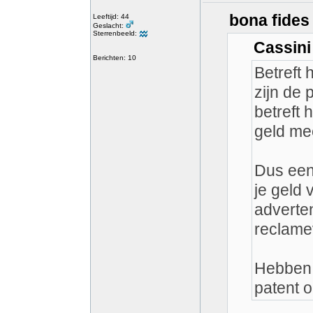
bona fides
Leeftijd: 44
Geslacht:
Sterrenbeeld:
Cassini
Berichten: 10
Betreft 
zijn de 
betreft
geld me
Dus een 
je geld 
adverten
reclamev
Hebben j
patent 