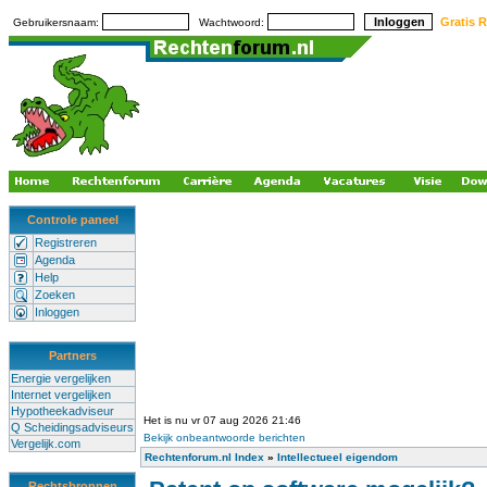
Gratis R
Gebruikersnaam:
Wachtwoord:
Controle paneel
Registreren
Agenda
Help
Zoeken
Inloggen
Partners
Energie vergelijken
Internet vergelijken
Hypotheekadviseur
Het is nu vr 07 aug 2026 21:46
Q Scheidingsadviseurs
Bekijk onbeantwoorde berichten
Vergelijk.com
Rechtenforum.nl Index
»
Intellectueel eigendom
Rechtsbronnen