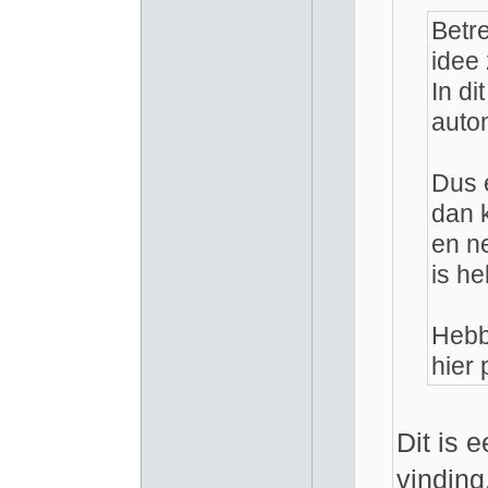
Betre
idee 
In di
auto
Dus e
dan k
en ne
is he
Hebbe
hier 
Dit is 
vinding