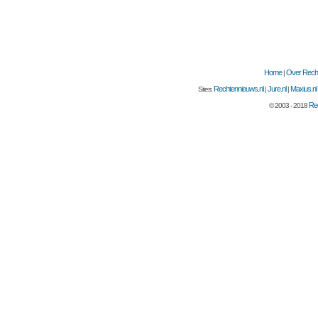
Home
Over Recht
|
Rechtennieuws.nl
Jure.nl
Maxius.nl
Sites:
|
|
Rec
© 2003 - 2018