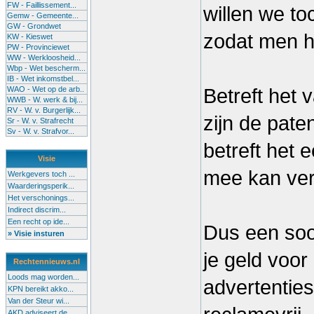
FW - Faillissement...
willen we to
Gemw - Gemeente...
GW - Grondwet
zodat men he
KW - Kieswet
PW - Provinciewet
WW - Werkloosheid...
Wbp - Wet bescherm...
IB - Wet inkomstbel...
WAO - Wet op de arb..
Betreft het 
WWB - W. werk & bij...
RV - W. v. Burgerlijk...
zijn de paten
Sr - W. v. Strafrecht
Sv - W. v. Strafvor...
betreft het
Visie
mee kan ver
Werkgevers toch ...
Waarderingsperik...
Het verschonings...
Indirect discrim...
Een recht op ide...
Dus een soor
» Visie insturen
je geld voor
Rechtennieuws.nl
Loods mag worden...
advertenties
KPN bereikt akko...
Van der Steur wi...
AKD adviseert de...