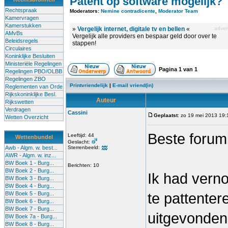
Patent op software mogelijk?
Rechtspraak
Moderators:
Nemine contradicente
,
Moderator Team
Kamervragen
Kamerstukken
»
Vergelijk internet, digitale tv en bellen
«
advert
AMvBs
Vergelijk alle providers en bespaar geld door over te
Beleidsregels
stappen!
Circulaires
Koninklijke Besluiten
Ministeriële Regelingen
Pagina
1
van
1
Regelingen PBO/OLBB
Regelingen ZBO
Printvriendelijk
|
E-mail vriend(in)
Reglementen van Orde
Rijkskoninklijke Besl.
Auteur
Rijkswetten
Verdragen
Cassini
Geplaatst
: zo 19 mei 2013 19:
Wetten Overzicht
Beste forum
Leeftijd: 44
Wettenbundel
Geslacht:
Awb - Algm. w. best...
Sterrenbeeld:
AWR - Algm. w. inz...
BW Boek 1 - Burg...
Berichten: 10
BW Boek 2 - Burg...
Ik had verno
BW Boek 3 - Burg...
BW Boek 4 - Burg...
BW Boek 5 - Burg...
te pattente
BW Boek 6 - Burg...
BW Boek 7 - Burg...
uitgevonden
BW Boek 7a - Burg...
BW Boek 8 - Burg...