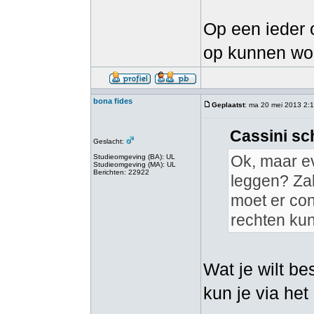
Op een ieder o
op kunnen wo
bona fides
Geplaatst
: ma 20 mei 2013 2:
Cassini sc
Geslacht:
Ok, maar eve
Studieomgeving (BA): UL
Studieomgeving (MA): UL
Berichten: 22922
leggen? Zak
moet er co
rechten ku
Wat je wilt be
kun je via het