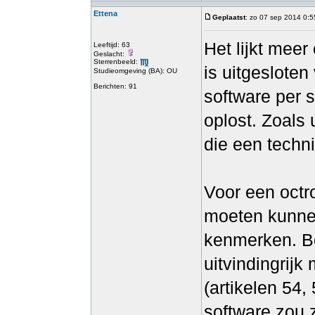
Ettena
Geplaatst
: zo 07 sep 2014 0:5
Het lijkt mee
Leeftijd: 63
Geslacht:
Sterrenbeeld:
is uitgesloten
Studieomgeving (BA): OU
Berichten: 91
software per 
oplost. Zoals 
die een techn
Voor een octr
moeten kunne
kenmerken. B
uitvindingrijk
(artikelen 54,
software zou z