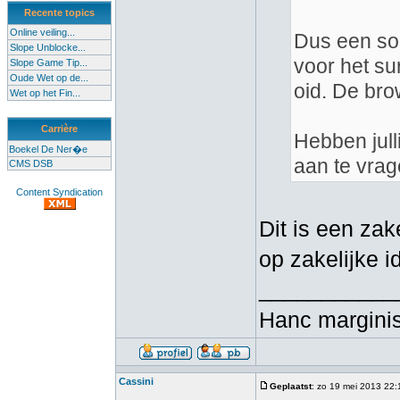
Recente topics
Online veiling...
Dus een soo
Slope Unblocke...
voor het su
Slope Game Tip...
Oude Wet op de...
oid. De bro
Wet op het Fin...
Carrière
Hebben jull
Boekel De Ner�e
aan te vra
CMS DSB
Content Syndication
Dit is een zak
op zakelijke 
___________
Hanc marginis
Cassini
Geplaatst
: zo 19 mei 2013 22: