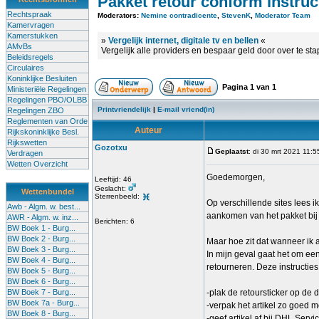
Pakket retour conform instruc
Rechtspraak
Moderators:
Nemine contradicente
,
StevenK
,
Moderator Team
Kamervragen
Kamerstukken
»
Vergelijk internet, digitale tv en bellen
«
AMvBs
Vergelijk alle providers en bespaar geld door over te st
Beleidsregels
Circulaires
Koninklijke Besluiten
Pagina
1
van
1
Ministeriële Regelingen
Regelingen PBO/OLBB
Printvriendelijk
|
E-mail vriend(in)
Regelingen ZBO
Reglementen van Orde
Auteur
Rijkskoninklijke Besl.
Rijkswetten
Gozotxu
Geplaatst
: di 30 mrt 2021 11:5
Verdragen
Wetten Overzicht
Goedemorgen,
Leeftijd: 46
Geslacht:
Wettenbundel
Sterrenbeeld:
Op verschillende sites lees i
Awb - Algm. w. best...
aankomen van het pakket bij 
AWR - Algm. w. inz...
Berichten: 6
BW Boek 1 - Burg...
BW Boek 2 - Burg...
Maar hoe zit dat wanneer ik a
BW Boek 3 - Burg...
In mijn geval gaat het om ee
BW Boek 4 - Burg...
retourneren. Deze instructie
BW Boek 5 - Burg...
BW Boek 6 - Burg...
BW Boek 7 - Burg...
-plak de retoursticker op de 
BW Boek 7a - Burg...
-verpak het artikel zo goed m
BW Boek 8 - Burg...
-geef artikel af bij DHL Servi