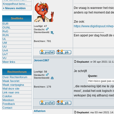
Kneppelhout beno...
De vraag is wanneer het risi
» Nieuws melden
anders op het moment dat de 
Snellinks
Zie ook:
EUR
https://www.digidispuut.nl/
Leeftijd: 47
OUNL
Geslacht:
_________________
RuG
Sterrenbeeld:
RUN
Een appel per dag houdt de d
UL
Berichten: 791
UM
UU
UvA
UvT
VU
Jeroen1967
Meer links
Geplaatst
: vr 30 apr 2021 11:1
Je schrijft
Rechtenforum
Leeftijd: 58
Geslacht:
Quote:
Over Rechtenforum
Sterrenbeeld:
Maak favoriet
Het risico gaat pas 
Maak startpagina
, die redenering lijkt me te 
Berichten: 176
Mail deze site
mooi', zodat het ook logisch i
Link naar ons
verkoper (bij mij althans) ni
Colofon
Meedoen
Feedback
Contact
Alfatrion
Geplaatst
: ma 03 mei 2021 14