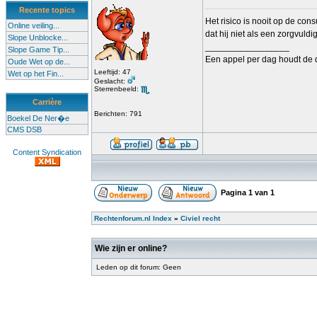
Recente topics
Het risico is nooit op de co
Online veiling...
dat hij niet als een zorgvuld
Slope Unblocke...
_________________
Slope Game Tip...
Een appel per dag houdt de d
Oude Wet op de...
Leeftijd: 47
Wet op het Fin...
Geslacht:
Sterrenbeeld:
Carrière
Berichten: 791
Boekel De Ner�e
CMS DSB
Content Syndication
Pagina
1
van
1
Rechtenforum.nl Index
»
Civiel recht
Wie zijn er online?
Leden op dit forum: Geen