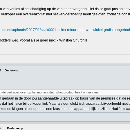
co van verlies of beschadiging op de verkoper overgaan. Het risico gaat pas op de 
verkoper een overeenkomst met het vervoersbedrijf heeft gesloten, zodat de consu
wp-content/uploads/2017/01/zaak0001-risico-retour-door-webwinkel-gratis-aangeb
okters weg, vooral als je goed mikt. - Winston Churchill
2
Onderwerp
:
op de verkoper over op het moment dat hij het product heeft ontvangen.
zijn gedaan in de door jou aangehaalde uitspraak op basis van de premisse dat de ret
s dat het risico bij de koper ligt. Maar als een elektrisch apparaat bijvoorbeeld niet
et komen klagen als er opeens een krasje op het apparaat blijkt te zitten. Had 'ie
:40
Onderwerp
: