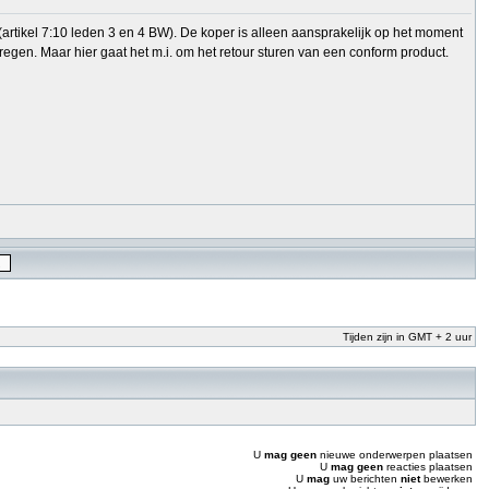
artikel 7:10 leden 3 en 4 BW). De koper is alleen aansprakelijk op het moment
regen. Maar hier gaat het m.i. om het retour sturen van een conform product.
Tijden zijn in GMT + 2 uur
U
mag geen
nieuwe onderwerpen plaatsen
U
mag geen
reacties plaatsen
U
mag
uw berichten
niet
bewerken