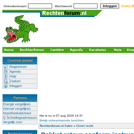
Gratis R
Gebruikersnaam:
Wachtwoord:
Controle paneel
Registreren
Agenda
Help
Zoeken
Inloggen
Partners
Energie vergelijken
Internet vergelijken
Hypotheekadviseur
Het is nu vr 07 aug 2026 14:37
Q Scheidingsadviseurs
Bekijk onbeantwoorde berichten
Vergelijk.com
Rechtenforum.nl Index
»
Civiel recht
Rechtsbronnen