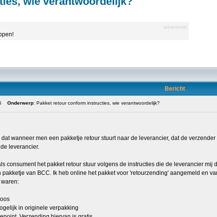
ties, wie verantwoordelijk?
advertorial
appen!
Bericht
5
Onderwerp
: Pakket retour conform instructies, wie verantwoordelijk?
k dat wanneer men een pakketje retour stuurt naar de leverancier, dat de verzender (
de leverancier.
ls consument het pakket retour stuur volgens de instructies die de leverancier mij 
n pakketje van BCC. Ik heb online het pakket voor 'retourzending' aangemeld en va
s waren:
doos
ogelijk in originele verpakking
cepoint. Verzending hiervan is gratis.