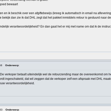
s goed bewaart
 en ik beschik over een afgiftebewijs (kreeg ik automatisch in email na aflevering
e bekijk dan zie ik dat DHL zegt dat het pakket inmiddels retour is gestuurd naar d
eindelijk verantwoordelijkheid? En dan gaat het er mij met name om dat ik de instruc
58
Onderwerp
:
ijk. De verkoper betaalt uiteindelijk wel de retourzending maar de overeenkomst om 
rdt ingeschakeld, dat wil zeggen dat de verkoper zelf een afspraak met DHL maakt 
ouw verantwoordelijkheid.
:33
Onderwerp
: