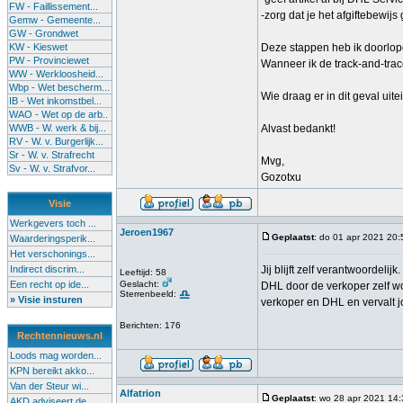
FW - Faillissement...
-zorg dat je het afgiftebewij
Gemw - Gemeente...
GW - Grondwet
KW - Kieswet
Deze stappen heb ik doorlopen
PW - Provinciewet
Wanneer ik de track-and-trac
WW - Werkloosheid...
Wbp - Wet bescherm...
Wie draag er in dit geval uit
IB - Wet inkomstbel...
WAO - Wet op de arb..
WWB - W. werk & bij...
Alvast bedankt!
RV - W. v. Burgerlijk...
Sr - W. v. Strafrecht
Mvg,
Sv - W. v. Strafvor...
Gozotxu
Visie
Werkgevers toch ...
Jeroen1967
Geplaatst
: do 01 apr 2021 20:
Waarderingsperik...
Het verschonings...
Indirect discrim...
Jij blijft zelf verantwoordel
Leeftijd: 58
Een recht op ide...
Geslacht:
DHL door de verkoper zelf wo
Sterrenbeeld:
» Visie insturen
verkoper en DHL en vervalt j
Berichten: 176
Rechtennieuws.nl
Loods mag worden...
KPN bereikt akko...
Van der Steur wi...
Alfatrion
Geplaatst
: wo 28 apr 2021 14
AKD adviseert de...