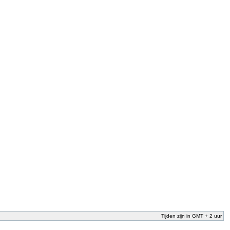
Tijden zijn in GMT + 2 uur