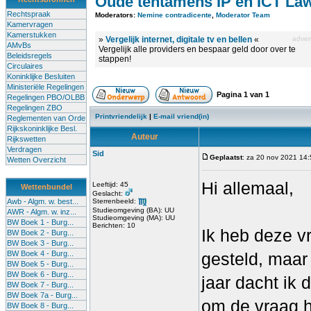
Oude tentamens IP en ICT La
Rechtspraak
Moderators:
Nemine contradicente
,
Moderator Team
Kamervragen
Kamerstukken
»
Vergelijk internet, digitale tv en bellen
«
advert
AMvBs
Vergelijk alle providers en bespaar geld door over te
Beleidsregels
stappen!
Circulaires
Koninklijke Besluiten
Ministeriële Regelingen
Pagina
1
van
1
Regelingen PBO/OLBB
Regelingen ZBO
Printvriendelijk
|
E-mail vriend(in)
Reglementen van Orde
Rijkskoninklijke Besl.
Auteur
Rijkswetten
Verdragen
Sid
Geplaatst
: za 20 nov 2021 14
Wetten Overzicht
Hi allemaal,
Leeftijd: 45
Wettenbundel
Geslacht:
Awb - Algm. w. best...
Sterrenbeeld:
Studieomgeving (BA): UU
AWR - Algm. w. inz...
Studieomgeving (MA): UU
BW Boek 1 - Burg...
Berichten: 10
Ik heb deze v
BW Boek 2 - Burg...
BW Boek 3 - Burg...
BW Boek 4 - Burg...
gesteld, maar 
BW Boek 5 - Burg...
BW Boek 6 - Burg...
jaar dacht ik
BW Boek 7 - Burg...
BW Boek 7a - Burg...
om de vraag hi
BW Boek 8 - Burg...