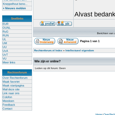
Kneppelhout beno...
» Nieuws melden
Alvast bedank
Snellinks
EUR
OUNL
RuG
Berichten van 
RUN
UL
Pagina
1
van
1
UM
UU
Rechtenforum.nl Index
»
Intellectueel eigendom
UvA
UvT
VU
Wie zijn er online?
Meer links
Leden op dit forum: Geen
Rechtenforum
Over Rechtenforum
Maak favoriet
Maak startpagina
Mail deze site
Link naar ons
Colofon
Meedoen
Feedback
Contact
Home
Over Recht
|