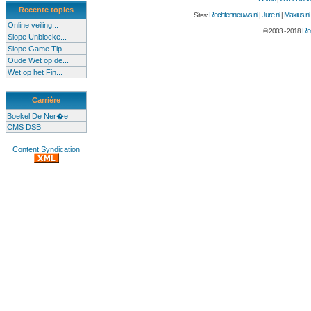
Recente topics
Rechtennieuws.nl
Jure.nl
Maxius.nl
Sites:
|
|
Online veiling...
Rec
© 2003 - 2018
Slope Unblocke...
Slope Game Tip...
Oude Wet op de...
Wet op het Fin...
Carrière
Boekel De Ner�e
CMS DSB
Content Syndication