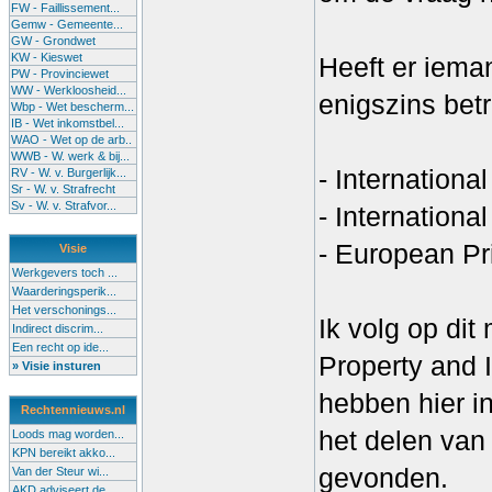
FW - Faillissement...
Gemw - Gemeente...
GW - Grondwet
KW - Kieswet
Heeft er iema
PW - Provinciewet
WW - Werkloosheid...
enigszins bet
Wbp - Wet bescherm...
IB - Wet inkomstbel...
WAO - Wet op de arb..
WWB - W. werk & bij...
- Internation
RV - W. v. Burgerlijk...
Sr - W. v. Strafrecht
Sv - W. v. Strafvor...
- Internation
- European Pr
Visie
Werkgevers toch ...
Waarderingsperik...
Het verschonings...
Ik volg op dit
Indirect discrim...
Een recht op ide...
Property and
» Visie insturen
hebben hier i
Rechtennieuws.nl
het delen van
Loods mag worden...
KPN bereikt akko...
gevonden.
Van der Steur wi...
AKD adviseert de...