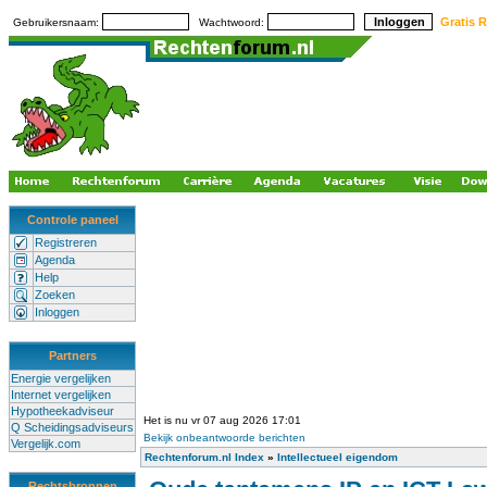
Gratis R
Gebruikersnaam:
Wachtwoord:
Controle paneel
Registreren
Agenda
Help
Zoeken
Inloggen
Partners
Energie vergelijken
Internet vergelijken
Hypotheekadviseur
Het is nu vr 07 aug 2026 17:01
Q Scheidingsadviseurs
Bekijk onbeantwoorde berichten
Vergelijk.com
Rechtenforum.nl Index
»
Intellectueel eigendom
Rechtsbronnen