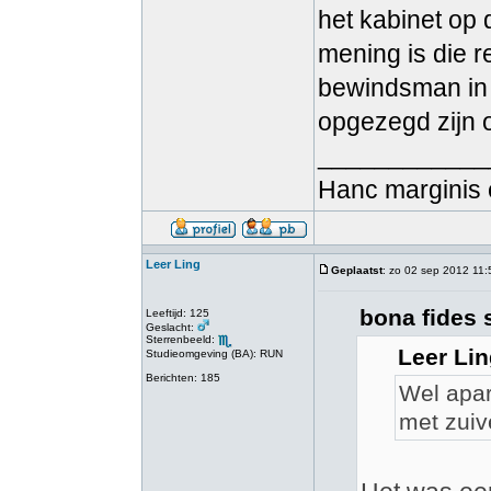
het kabinet op 
mening is die r
bewindsman in 
opgezegd zijn o
____________
Hanc marginis 
Leer Ling
Geplaatst
: zo 02 sep 2012 11:
bona fides 
Leeftijd: 125
Geslacht:
Sterrenbeeld:
Leer Lin
Studieomgeving (BA): RUN
Berichten: 185
Wel apar
met zuiv