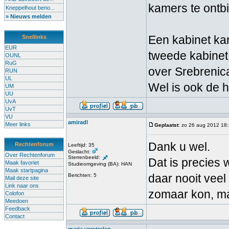
kamers te ontb
Kneppelhout beno...
» Nieuws melden
Een kabinet kan
Snellinks
EUR
tweede kabinet
OUNL
RuG
over Srebrenic
RUN
UL
Wel is ook de 
UM
UU
UvA
UvT
VU
amiradl
Meer links
Geplaatst
: zo 26 aug 2012 18
Dank u wel.
Rechtenforum
Leeftijd: 35
Geslacht:
Over Rechtenforum
Sterrenbeeld:
Dat is precies 
Maak favoriet
Studieomgeving (BA): HAN
Maak startpagina
daar nooit veel 
Berichten: 5
Mail deze site
Link naar ons
zomaar kon, ma
Colofon
Meedoen
Feedback
Contact