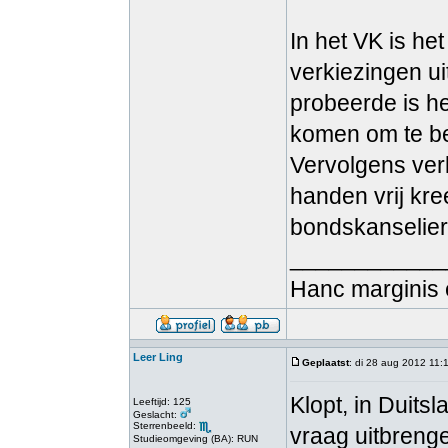
In het VK is h
verkiezingen ui
probeerde is h
komen om te bep
Vervolgens ver
handen vrij kre
bondskanselier 
____________
Hanc marginis 
Leer Ling
Geplaatst
: di 28 aug 2012 11:
Klopt, in Duit
Leeftijd: 125
Geslacht:
Sterrenbeeld:
vraag uitbreng
Studieomgeving (BA): RUN