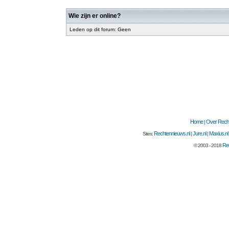
Wie zijn er online?
Leden op dit forum: Geen
Home
Over Recht
|
Rechtennieuws.nl
Jure.nl
Maxius.nl
Sites:
|
|
Rec
© 2003 - 2018