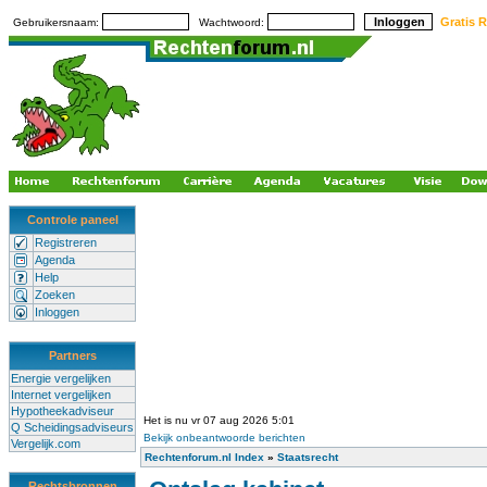
Gratis R
Gebruikersnaam:
Wachtwoord:
Controle paneel
Registreren
Agenda
Help
Zoeken
Inloggen
Partners
Energie vergelijken
Internet vergelijken
Hypotheekadviseur
Het is nu vr 07 aug 2026 5:01
Q Scheidingsadviseurs
Bekijk onbeantwoorde berichten
Vergelijk.com
Rechtenforum.nl Index
»
Staatsrecht
Rechtsbronnen