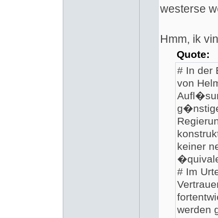
westerse we
Hmm, ik vi
Quote:
# In der
von Helm
Aufl�sun
g�nstig
Regierun
konstruk
keiner n
�quivale
# Im Urt
Vertrau
fortentw
werden g