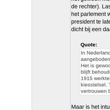
de rechter). La
het parlement w
president te lat
dicht bij een d
Quote:
In Nederlan
aangeboden.
Het is gewoo
blijft beho
1915 werkte
kiesstelsel.
vertrouwen 
Maar is het in