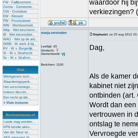
waardoor hij b
FW - Faillissement...
Gemw - Gemeente...
verkiezingen? 
GW - Grondwet
KW - Kieswet
PW - Provinciewet
WW - Werkloosheid...
Wbp - Wet bescherm...
marja.verstralen
IB - Wet inkomstbel...
Geplaatst
: za 25 aug 2012 20
WAO - Wet op de arb..
WWB - W. werk & bij...
Dag,
Leeftijd: 45
RV - W. v. Burgerlijk...
Geslacht:
Sr - W. v. Strafrecht
Sterrenbeeld:
Sv - W. v. Strafvor...
Berichten: 1100
Visie
Als de kamer de
Werkgevers toch ...
Waarderingsperik...
kabinet niet zi
Het verschonings...
Indirect discrim...
ontbinden (art
Een recht op ide...
» Visie insturen
Wordt dan een
vertrouwen in d
Rechtennieuws.nl
Loods mag worden...
ontslag te nem
KPN bereikt akko...
Vervroegde ver
Van der Steur wi...
AKD adviseert de...