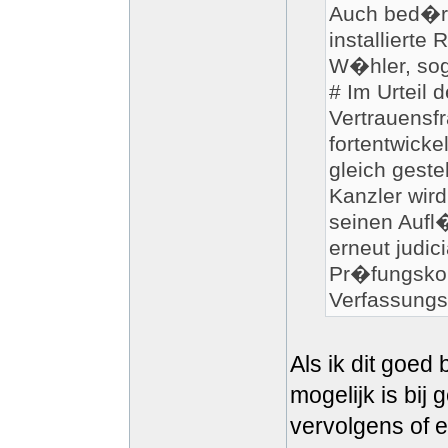
Auch bed�rf
installierte
W�hler, sog
# Im Urteil
Vertrauensf
fortentwicke
gleich geste
Kanzler wir
seinen Aufl
erneut judici
Pr�fungskom
Verfassungs
Als ik dit goed
mogelijk is bij
vervolgens of e