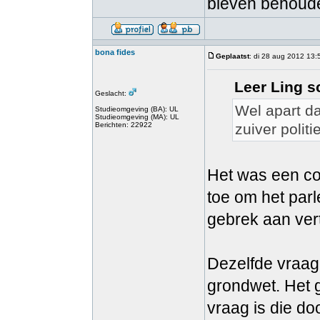
bleven behoud
bona fides
Geplaatst
: di 28 aug 2012 13:
Leer Ling s
Geslacht:
Wel apart d
Studieomgeving (BA): UL
Studieomgeving (MA): UL
Berichten: 22922
zuiver polit
Het was een con
toe om het parl
gebrek aan ver
Dezelfde vraag 
grondwet. Het g
vraag is die d