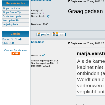
marja.verstralen
Geplaatst
: zo 26 aug 2012 18
Recente topics
Slope Unblocke...
Graag gedaan.
Leeftijd: 45
Slope Game Tip...
Geslacht:
Sterrenbeeld:
Oude Wet op de...
Wet op het Fin...
Verjaring bela...
Berichten: 1100
Carrière
Boekel De Ner�e
bona fides
CMS DSB
Geplaatst
: zo 26 aug 2012 23
Content Syndication
marja.verst
Geslacht:
Als de kamer
Studieomgeving (BA): UL
Studieomgeving (MA): UL
Berichten: 22922
kabinet niet
ontbinden (
Wordt dan e
vertrouwen i
verplicht on