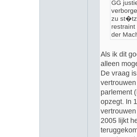
GG justi
verborg
zu st�tz
restrain
der Mach
Als ik dit g
alleen moge
De vraag is
vertrouwen 
parlement (
opzegt. In 
vertrouwen 
2005 lijkt h
teruggekom