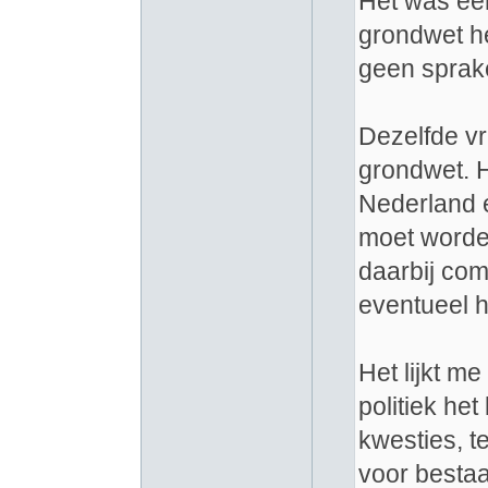
Het was een
grondwet he
geen sprak
Dezelfde vr
grondwet. He
Nederland e
moet worden
daarbij co
eventueel 
Het lijkt me
politiek het
kwesties, t
voor bestaa