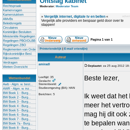
Ontslag kabinet
Rechtspraak
Moderator:
Moderator Team
Kamervragen
Kamerstukken
»
Vergelijk internet, digitale tv en bellen
«
advert
AMvBs
Vergelijk alle providers en bespaar geld door over te
Beleidsregels
stappen!
Circulaires
Koninklijke Besluiten
Ministeriële Regelingen
Pagina
1
van
1
Regelingen PBO/OLBB
Regelingen ZBO
Printvriendelijk
|
E-mail vriend(in)
Reglementen van Orde
Rijkskoninklijke Besl.
Auteur
Rijkswetten
Verdragen
amiradl
Geplaatst
: za 25 aug 2012 18
Wetten Overzicht
Beste lezer,
Leeftijd: 35
Wettenbundel
Geslacht:
Awb - Algm. w. best...
Sterrenbeeld:
Studieomgeving (BA): HAN
AWR - Algm. w. inz...
BW Boek 1 - Burg...
Ik weet dat het
Berichten: 5
BW Boek 2 - Burg...
BW Boek 3 - Burg...
meer het vertro
BW Boek 4 - Burg...
BW Boek 5 - Burg...
mag hij dit ook
BW Boek 6 - Burg...
BW Boek 7 - Burg...
te bepalen wann
BW Boek 7a - Burg...
BW Boek 8 - Burg...