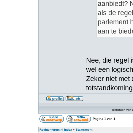
aanbiedt? N
als de rege
parlement h
aan te bied
Nee, die regel 
wel een logisc
Zeker niet met 
totstandkoming
Berichten van 
Pagina
1
van
1
Rechtenforum.nl Index
»
Staatsrecht