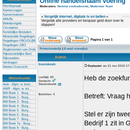
Online handelsnaam voering
Rechtspraak
Moderators:
Nemine contradicente
,
Moderator Team
Kamervragen
Kamerstukken
»
Vergelijk internet, digitale tv en bellen
«
advert
AMvBs
Vergelijk alle providers en bespaar geld door over te
Beleidsregels
stappen!
Circulaires
Koninklijke Besluiten
Ministeriële Regelingen
Pagina
1
van
1
Regelingen PBO/OLBB
Regelingen ZBO
Printvriendelijk
|
E-mail vriend(in)
Reglementen van Orde
Rijkskoninklijke Besl.
Auteur
Rijkswetten
Verdragen
brunskovic
Geplaatst
: wo 21 nov 2018 17
Wetten Overzicht
Heb de zoekfunc
Leeftijd: 65
Wettenbundel
Geslacht:
Awb - Algm. w. best...
Sterrenbeeld:
AWR - Algm. w. inz...
BW Boek 1 - Burg...
Betreft: Vraag
Berichten: 4
BW Boek 2 - Burg...
BW Boek 3 - Burg...
BW Boek 4 - Burg...
BW Boek 5 - Burg...
Stel er zijn tw
BW Boek 6 - Burg...
BW Boek 7 - Burg...
Bedrijf 1 zit in
BW Boek 7a - Burg...
BW Boek 8 - Burg...