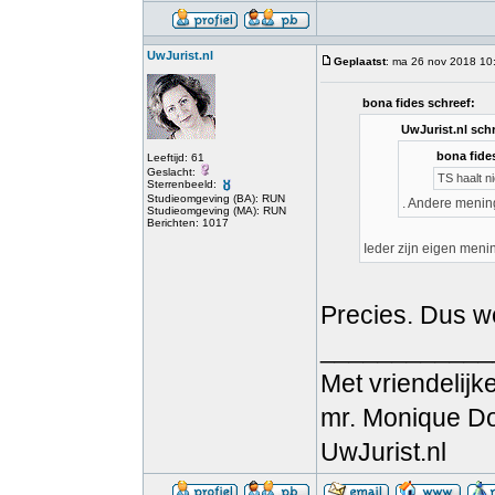
UwJurist.nl
Geplaatst
: ma 26 nov 2018 10
bona fides schreef:
UwJurist.nl schr
bona fide
Leeftijd: 61
Geslacht:
TS haalt ni
Sterrenbeeld:
Studieomgeving (BA): RUN
. Andere mening
Studieomgeving (MA): RUN
Berichten: 1017
Ieder zijn eigen meni
Precies. Dus w
____________
Met vriendelijke
mr. Monique D
UwJurist.nl