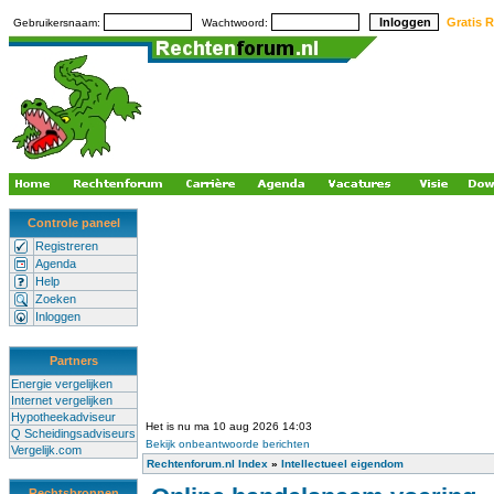
Gratis R
Gebruikersnaam:
Wachtwoord:
Controle paneel
Registreren
Agenda
Help
Zoeken
Inloggen
Partners
Energie vergelijken
Internet vergelijken
Hypotheekadviseur
Het is nu ma 10 aug 2026 14:03
Q Scheidingsadviseurs
Bekijk onbeantwoorde berichten
Vergelijk.com
Rechtenforum.nl Index
»
Intellectueel eigendom
Rechtsbronnen