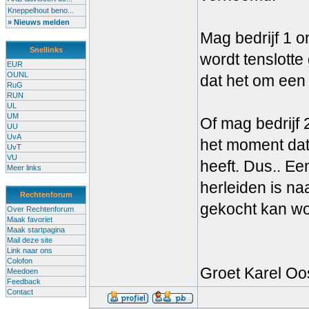
Kneppelhout beno...
» Nieuws melden
Mag bedrijf 1 
Snellinks
wordt tenslotte
EUR
OUNL
dat het om een
RuG
RUN
UL
UM
Of mag bedrijf
UU
UvA
het moment da
UvT
VU
heeft. Dus.. Ee
Meer links
herleiden is n
Rechtenforum
gekocht kan w
Over Rechtenforum
Maak favoriet
Maak startpagina
Mail deze site
Link naar ons
Colofon
Groet Karel Oo
Meedoen
Feedback
Contact