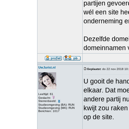
partijen gevoe
wél een site hee
onderneming e
Dezelfde domei
domeinnamen ve
UwJurist.nl
Geplaatst
: do 22 nov 2018 10
U gooit de ha
elkaar. Dat moet
Leeftijd: 61
andere partij 
Geslacht:
Sterrenbeeld:
Studieomgeving (BA): RUN
kwijt zou raken
Studieomgeving (MA): RUN
Berichten: 1017
op de site.
____________