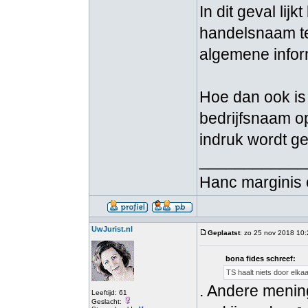
In dit geval lij
handelsnaam te 
algemene infor
Hoe dan ook is 
bedrijfsnaam op
indruk wordt gew
____________
Hanc marginis 
UwJurist.nl
Geplaatst
: zo 25 nov 2018 10
bona fides schreef:
TS haalt niets door elkaar
. Andere mening
Leeftijd: 61
Geslacht: