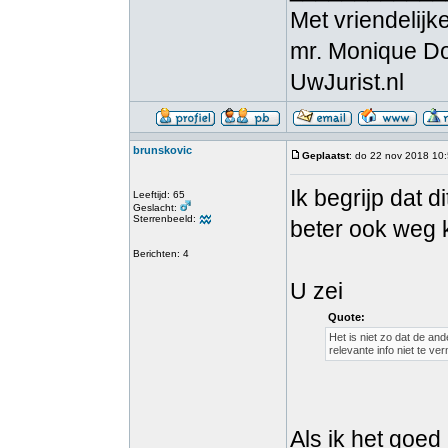
Met vriendelijke
mr. Monique D
UwJurist.nl
brunskovic
Geplaatst
: do 22 nov 2018 10
Ik begrijp dat 
Leeftijd: 65
Geslacht:
Sterrenbeeld:
beter ook weg 
Berichten: 4
U zei
Quote:
Het is niet zo dat de an
relevante info niet te ve
Als ik het goed