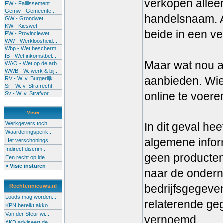
verkopen alleen
FW - Faillissement...
Gemw - Gemeente...
handelsnaam. A
GW - Grondwet
KW - Kieswet
beide in een ve
PW - Provinciewet
WW - Werkloosheid...
Wbp - Wet bescherm...
IB - Wet inkomstbel...
Maar wat nou a
WAO - Wet op de arb..
WWB - W. werk & bij...
aanbieden. Wie
RV - W. v. Burgerlijk...
Sr - W. v. Strafrecht
online te voere
Sv - W. v. Strafvor...
Visie
Werkgevers toch ...
In dit geval hee
Waarderingsperik...
algemene infor
Het verschonings...
Indirect discrim...
geen producten 
Een recht op ide...
» Visie insturen
naar de ondern
bedrijfsgegeve
Rechtennieuws.nl
Loods mag worden...
relaterende ge
KPN bereikt akko...
Van der Steur wi...
vernoemd.
AKD adviseert de...