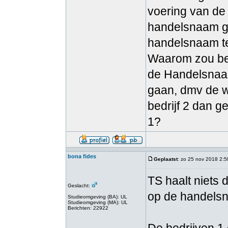
voering van de 
handelsnaam ge
handelsnaam te
Waarom zou bed
de Handelsnaam
gaan, dmv de w
bedrijf 2 dan g
1?
bona fides
Geplaatst
: zo 25 nov 2018 2:5
TS haalt niets d
Geslacht:
op de handels
Studieomgeving (BA): UL
Studieomgeving (MA): UL
Berichten: 22922