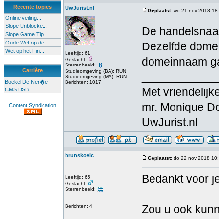
Recente topics
UwJurist.nl
Geplaatst
: wo 21 nov 2018 18
Online veiling...
Slope Unblocke...
De handelsnaam
Slope Game Tip...
Oude Wet op de...
Dezelfde domei
Wet op het Fin...
Leeftijd: 61
domeinnaam gaa
Geslacht:
Sterrenbeeld:
Carrière
Studieomgeving (BA): RUN
____________
Studieomgeving (MA): RUN
Boekel De Ner�e
Berichten: 1017
Met vriendelijke
CMS DSB
mr. Monique D
Content Syndication
UwJurist.nl
brunskovic
Geplaatst
: do 22 nov 2018 10
Bedankt voor j
Leeftijd: 65
Geslacht:
Sterrenbeeld:
Zou u ook kunn
Berichten: 4