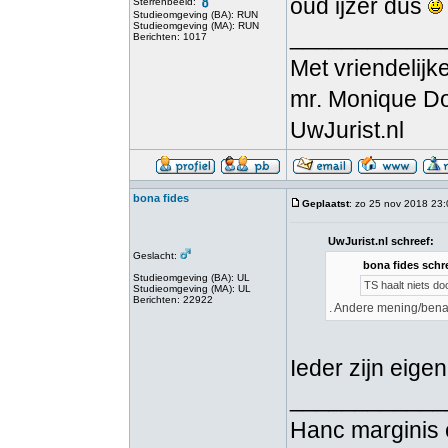
oud ijzer dus
Sterrenbeeld:
Studieomgeving (BA): RUN
Studieomgeving (MA): RUN
____________
Berichten: 1017
Met vriendelijke
mr. Monique D
UwJurist.nl
bona fides
Geplaatst
: zo 25 nov 2018 23
UwJurist.nl schreef:
Geslacht:
bona fides schr
Studieomgeving (BA): UL
TS haalt niets doo
Studieomgeving (MA): UL
Berichten: 22922
. Andere mening/benad
Ieder zijn eige
____________
Hanc marginis 