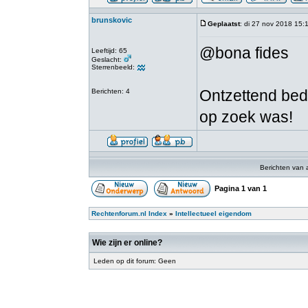
brunskovic
Geplaatst
: di 27 nov 2018 15:
@bona fides
Leeftijd: 65
Geslacht:
Sterrenbeeld:
Ontzettend beda
Berichten: 4
op zoek was!
Berichten van 
Pagina
1
van
1
Rechtenforum.nl Index
»
Intellectueel eigendom
Wie zijn er online?
Leden op dit forum: Geen