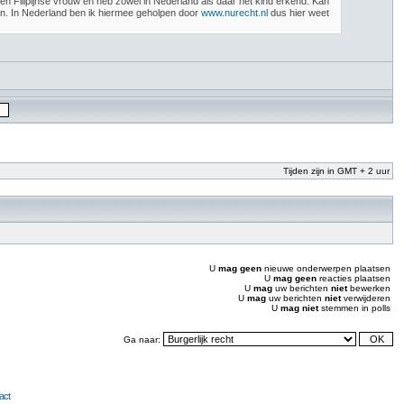
en Filipijnse vrouw en heb zowel in Nederland als daar het kind erkend. Kan
nen. In Nederland ben ik hiermee geholpen door
www.nurecht.nl
dus hier weet
Tijden zijn in GMT + 2 uur
U
mag geen
nieuwe onderwerpen plaatsen
U
mag geen
reacties plaatsen
U
mag
uw berichten
niet
bewerken
U
mag
uw berichten
niet
verwijderen
U
mag niet
stemmen in polls
Ga naar:
act