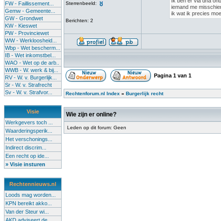
Ik ben er via dna on
FW - Faillissement...
Sterrenbeeld:
iemand me misschien 
Gemw - Gemeente...
ik wat ik precies moe
GW - Grondwet
Berichten: 2
KW - Kieswet
PW - Provinciewet
WW - Werkloosheid...
Wbp - Wet bescherm...
IB - Wet inkomstbel...
WAO - Wet op de arb..
WWB - W. werk & bij...
Pagina
1
van
1
RV - W. v. Burgerlijk...
Sr - W. v. Strafrecht
Sv - W. v. Strafvor...
Rechtenforum.nl Index
»
Burgerlijk recht
Visie
Wie zijn er online?
Werkgevers toch ...
Leden op dit forum: Geen
Waarderingsperik...
Het verschonings...
Indirect discrim...
Een recht op ide...
» Visie insturen
Rechtennieuws.nl
Loods mag worden...
KPN bereikt akko...
Van der Steur wi...
AKD adviseert de...