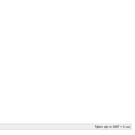
Tijden zijn in GMT + 2 uur