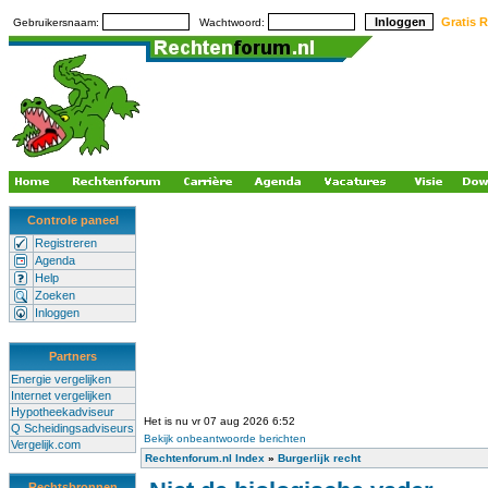
Gratis R
Gebruikersnaam:
Wachtwoord:
Controle paneel
Registreren
Agenda
Help
Zoeken
Inloggen
Partners
Energie vergelijken
Internet vergelijken
Hypotheekadviseur
Het is nu vr 07 aug 2026 6:52
Q Scheidingsadviseurs
Bekijk onbeantwoorde berichten
Vergelijk.com
Rechtenforum.nl Index
»
Burgerlijk recht
Rechtsbronnen