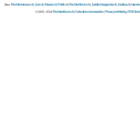
Rechtennieuws.nl
Jure.nl
Maxius.nl
Parlis.nl
Rechtenforum.nl
Juridischeagenda.nl
Juridica.nl
Sites:
|
|
|
|
|
|
|
MijnWet
Rechtenforum.nl
Gebruiksvoorwaarden
Privacyverklaring
RSS feed
© 2003 - 2018
|
|
|