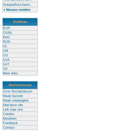
Kneppelhout beno...
» Nieuws melden
Snellinks
EUR
OUNL
RuG
RUN
UL
UM
UU
UvA
UvT
VU
Meer links
Rechtenforum
Over Rechtenforum
Maak favoriet
Maak startpagina
Mail deze site
Link naar ons
Colofon
Meedoen
Feedback
Contact