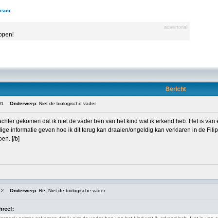
Team
advertorial
appen!
Bericht
01
Onderwerp
: Niet de biologische vader
achter gekomen dat ik niet de vader ben van het kind wat ik erkend heb. Het is van
e informatie geven hoe ik dit terug kan draaien/ongeldig kan verklaren in de Fil
en. [/b]
12
Onderwerp
: Re: Niet de biologische vader
hreef: