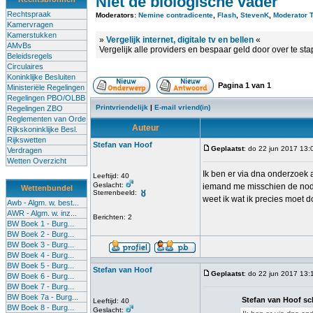
Niet de biologische vader
Rechtspraak
Moderators:
Nemine contradicente
,
Flash
,
StevenK
,
Moderator 
Kamervragen
Kamerstukken
»
Vergelijk internet, digitale tv en bellen
«
AMvBs
Vergelijk alle providers en bespaar geld door over te st
Beleidsregels
Circulaires
Koninklijke Besluiten
Pagina
1
van
1
Ministeriële Regelingen
Regelingen PBO/OLBB
Printvriendelijk
|
E-mail vriend(in)
Regelingen ZBO
Reglementen van Orde
Auteur
Rijkskoninklijke Besl.
Rijkswetten
Stefan van Hoof
Geplaatst
: do 22 jun 2017 13:
Verdragen
Wetten Overzicht
Ik ben er via dna onderzoek 
Leeftijd: 40
Geslacht:
iemand me misschien de nodig
Wettenbundel
Sterrenbeeld:
weet ik wat ik precies moet do
Awb - Algm. w. best...
AWR - Algm. w. inz...
Berichten: 2
BW Boek 1 - Burg...
BW Boek 2 - Burg...
BW Boek 3 - Burg...
BW Boek 4 - Burg...
BW Boek 5 - Burg...
Stefan van Hoof
Geplaatst
: do 22 jun 2017 13:
BW Boek 6 - Burg...
BW Boek 7 - Burg...
BW Boek 7a - Burg...
Stefan van Hoof sc
Leeftijd: 40
BW Boek 8 - Burg...
Geslacht: