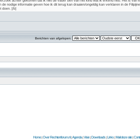
derzoek achter gekomen dat ik niet de vader ben van het kind wat ik erkend heb. Het is van e
de nodige informatie geven hoe ik dit terug kan draaien/ongeldig kan verklaren in de Filipij
t doen. [/b]
Berichten van afgelopen:
Home
Over Rechtenforum.nl
Agenda
Visie
Downloads
Links
Mail deze site
Cont
|
|
|
|
|
|
|