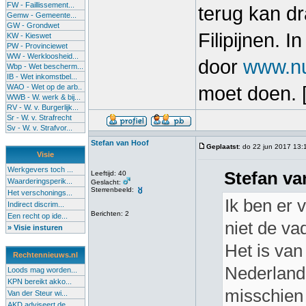
FW - Faillissement...
terug kan dr
Gemw - Gemeente...
GW - Grondwet
Filipijnen. 
KW - Kieswet
PW - Provinciewet
WW - Werkloosheid...
door
www.nu
Wbp - Wet bescherm...
IB - Wet inkomstbel...
WAO - Wet op de arb..
moet doen. [
WWB - W. werk & bij...
RV - W. v. Burgerlijk...
Sr - W. v. Strafrecht
Sv - W. v. Strafvor...
Stefan van Hoof
Geplaatst
: do 22 jun 2017 13:
Visie
Werkgevers toch ...
Stefan va
Leeftijd: 40
Waarderingsperik...
Geslacht:
Sterrenbeeld:
Het verschonings...
Ik ben er 
Indirect discrim...
Berichten: 2
Een recht op ide...
niet de va
» Visie insturen
Het is van
Rechtennieuws.nl
Nederland
Loods mag worden...
KPN bereikt akko...
misschien 
Van der Steur wi...
AKD adviseert de...