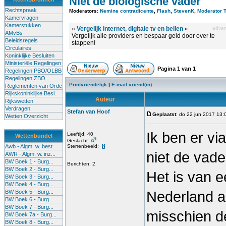
Niet de biologische vader
Rechtspraak
Moderators:
Nemine contradicente
,
Flash
,
StevenK
,
Moderator 
Kamervragen
Kamerstukken
»
Vergelijk internet, digitale tv en bellen
«
advert
AMvBs
Vergelijk alle providers en bespaar geld door over te
Beleidsregels
stappen!
Circulaires
Koninklijke Besluiten
Ministeriële Regelingen
Pagina
1
van
1
Regelingen PBO/OLBB
Regelingen ZBO
Printvriendelijk
|
E-mail vriend(in)
Reglementen van Orde
Rijkskoninklijke Besl.
Auteur
Rijkswetten
Verdragen
Stefan van Hoof
Geplaatst
: do 22 jun 2017 13:
Wetten Overzicht
Ik ben er v
Leeftijd: 40
Wettenbundel
Geslacht:
Awb - Algm. w. best...
Sterrenbeeld:
niet de vade
AWR - Algm. w. inz...
BW Boek 1 - Burg...
Berichten: 2
BW Boek 2 - Burg...
Het is van e
BW Boek 3 - Burg...
BW Boek 4 - Burg...
BW Boek 5 - Burg...
Nederland a
BW Boek 6 - Burg...
BW Boek 7 - Burg...
misschien de
BW Boek 7a - Burg...
BW Boek 8 - Burg...