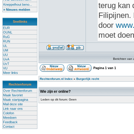
terug kan 
Kneppelhout beno...
» Nieuws melden
Filipijnen
Snellinks
door
www.
EUR
OUNL
moet doen.
RuG
RUN
UL
UM
UU
Berichten van 
UvA
UvT
Pagina
1
van
1
VU
Meer links
Rechtenforum.nl Index
»
Burgerlijk recht
Rechtenforum
Over Rechtenforum
Wie zijn er online?
Maak favoriet
Maak startpagina
Leden op dit forum: Geen
Mail deze site
Link naar ons
Colofon
Meedoen
Feedback
Contact