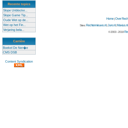
Recente topics
Slope Unblocke...
Slope Game Tip...
Home
Over Recht
|
Oude Wet op de...
Wet op het Fin...
Rechtennieuws.nl
Jure.nl
Maxius.nl
Sites:
|
|
Verjaring bela...
Rec
© 2003 - 2018
Carrière
Boekel De Ner�e
CMS DSB
Content Syndication