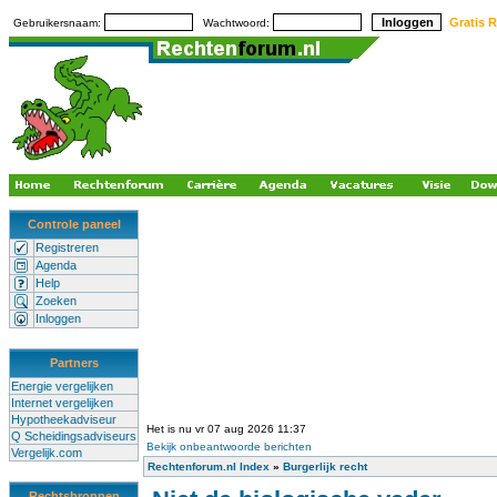
Gratis R
Gebruikersnaam:
Wachtwoord:
Controle paneel
Registreren
Agenda
Help
Zoeken
Inloggen
Partners
Energie vergelijken
Internet vergelijken
Hypotheekadviseur
Het is nu vr 07 aug 2026 11:37
Q Scheidingsadviseurs
Bekijk onbeantwoorde berichten
Vergelijk.com
Rechtenforum.nl Index
»
Burgerlijk recht
Rechtsbronnen