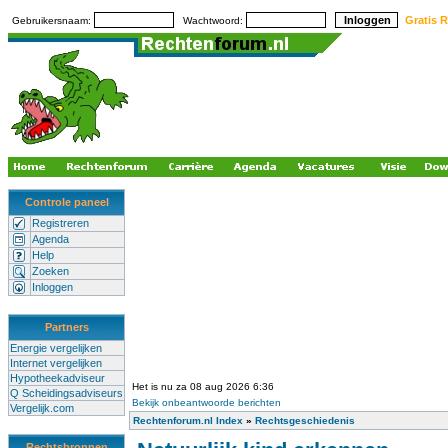
Gratis R
Gebruikersnaam:
Wachtwoord:
Controle paneel
Registreren
Agenda
Help
Zoeken
Inloggen
Partners
Energie vergelijken
Internet vergelijken
Hypotheekadviseur
Het is nu za 08 aug 2026 6:36
Q Scheidingsadviseurs
Bekijk onbeantwoorde berichten
Vergelijk.com
Rechtenforum.nl Index
»
Rechtsgeschiedenis
Rechtsbronnen