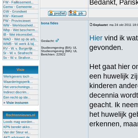
Bedankt, Paris
FW - Faillissement...
Gemw - Gemeente...
GW - Grondwet
KW - Kieswet
PW - Provinciewet
bona fides
Geplaatst
: ma 24 okt 2011 18:
WW - Werkloosheid...
Wbp - Wet bescherm...
IB - Wet inkomstbel...
Hier
vind ik wat
WAO - Wet op de arb..
Geslacht:
WWB - W. werk & bij...
gevonden.
Studieomgeving (BA): UL
RV - W. v. Burgerlijk...
Studieomgeving (MA): UL
Sr - W. v. Strafrecht
Berichten: 22922
Sv - W. v. Strafvor...
Het gaat hier o
Visie
een huwelijk zi
Werkgevers toch ...
Waarderingsperik...
kinderen andere
Het verschonings...
Indirect discrim...
decennia wordt
Een recht op ide...
» Visie insturen
geacht. Ik nee
het huwelijk ge
Rechtennieuws.nl
Loods mag worden...
erkennen, maar 
KPN bereikt akko...
Van der Steur wi...
AKD adviseert de...