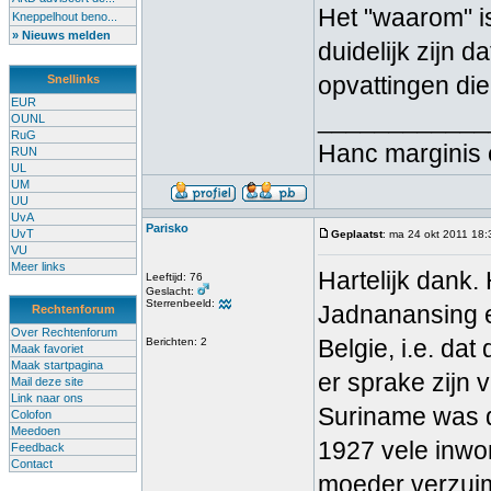
Het "waarom" i
Kneppelhout beno...
» Nieuws melden
duidelijk zijn 
opvattingen die 
Snellinks
EUR
____________
OUNL
RuG
Hanc marginis 
RUN
UL
UM
UU
UvA
Parisko
UvT
Geplaatst
: ma 24 okt 2011 18:
VU
Meer links
Hartelijk dank.
Leeftijd: 76
Geslacht:
Sterrenbeeld:
Jadnanansing et
Rechtenforum
Over Rechtenforum
Belgie, i.e. da
Berichten: 2
Maak favoriet
Maak startpagina
er sprake zijn 
Mail deze site
Link naar ons
Suriname was d
Colofon
Meedoen
1927 vele inwo
Feedback
Contact
moeder verzuim