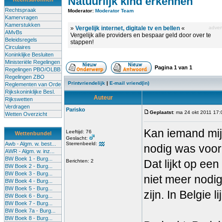
Natuurlijk kind erkennen
Rechtspraak
Moderator:
Moderator Team
Kamervragen
Kamerstukken
»
Vergelijk internet, digitale tv en bellen
«
advert
AMvBs
Vergelijk alle providers en bespaar geld door over te
Beleidsregels
stappen!
Circulaires
Koninklijke Besluiten
Ministeriële Regelingen
Pagina
1
van
1
Regelingen PBO/OLBB
Regelingen ZBO
Printvriendelijk
|
E-mail vriend(in)
Reglementen van Orde
Rijkskoninklijke Besl.
Auteur
Rijkswetten
Verdragen
Parisko
Geplaatst
: ma 24 okt 2011 17:
Wetten Overzicht
Kan iemand mij
Leeftijd: 76
Wettenbundel
Geslacht:
Awb - Algm. w. best...
Sterrenbeeld:
nodig was voor
AWR - Algm. w. inz...
BW Boek 1 - Burg...
Dat lijkt op ee
Berichten: 2
BW Boek 2 - Burg...
BW Boek 3 - Burg...
niet meer nodig
BW Boek 4 - Burg...
BW Boek 5 - Burg...
zijn. In Belgie 
BW Boek 6 - Burg...
BW Boek 7 - Burg...
BW Boek 7a - Burg...
BW Boek 8 - Burg...