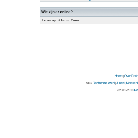
Wie zijn er online?
Leden op dit forum: Geen
Home
Over Recht
|
Rechtennieuws.nl
Jure.nl
Maxius.nl
Sites:
|
|
Rec
© 2003 - 2018