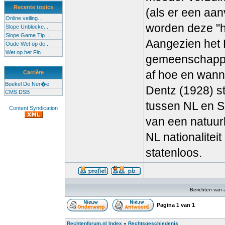
Recente topics
(als er een aa
Online veiling...
worden deze "
Slope Unblocke...
Slope Game Tip...
Aangezien het 
Oude Wet op de...
Wet op het Fin...
gemeenschappel
af hoe en wann
Carrière
Boekel De Ner�e
Dentz (1928) ste
CMS DSB
tussen NL en Su
Content Syndication
van een natuurli
NL nationaliteit
statenloos.
Berichten van 
Pagina
1
van
1
Rechtenforum.nl Index
»
Rechtsgeschiedenis