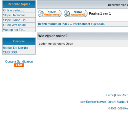
Recente topics
Berichten van 
Online veiling...
Pagina
1
van
1
Slope Unblocke...
Slope Game Tip...
Rechtenforum.nl Index
»
Intellectueel eigendom
Oude Wet op de...
Wet op het Fin...
Wie zijn er online?
Carrière
Leden op dit forum: Geen
Boekel De Ner�e
CMS DSB
Content Syndication
Home
Over Recht
|
Rechtennieuws.nl
Jure.nl
Maxius.nl
Sites:
|
|
Rec
© 2003 - 2018