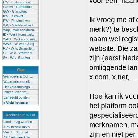
voor een maand
FW - Faillissement...
Gemw - Gemeente...
GW - Grondwet
KW - Kieswet
Ik vroeg me af 
PW - Provinciewet
WW - Werkloosheid...
merk?) te besc
Wbp - Wet bescherm...
IB - Wet inkomstbel...
naam wel regist
WAO - Wet op de arb..
WWB - W. werk & bij...
website. Die za
RV - W. v. Burgerlijk...
Sr - W. v. Strafrecht
zijn (eerst Ned
Sv - W. v. Strafvor...
omliggende land
Visie
x.com. x.net, ..
Werkgevers toch ...
Waarderingsperik...
Het verschonings...
Indirect discrim...
Hoe kan ik voo
Een recht op ide...
» Visie insturen
het platform oo
gespecialiseer
Rechtennieuws.nl
Loods mag worden...
merknamen, maa
KPN bereikt akko...
Van der Steur wi...
zijn en niet pe
AKD adviseert de...