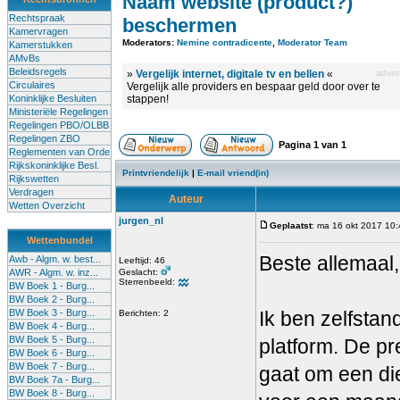
Naam website (product?)
Rechtspraak
beschermen
Kamervragen
Moderators:
Nemine contradicente
,
Moderator Team
Kamerstukken
AMvBs
Beleidsregels
»
Vergelijk internet, digitale tv en bellen
«
advert
Circulaires
Vergelijk alle providers en bespaar geld door over te
Koninklijke Besluiten
stappen!
Ministeriële Regelingen
Regelingen PBO/OLBB
Regelingen ZBO
Pagina
1
van
1
Reglementen van Orde
Rijkskoninklijke Besl.
Printvriendelijk
|
E-mail vriend(in)
Rijkswetten
Verdragen
Auteur
Wetten Overzicht
jurgen_nl
Geplaatst
: ma 16 okt 2017 10
Wettenbundel
Beste allemaal,
Awb - Algm. w. best...
Leeftijd: 46
AWR - Algm. w. inz...
Geslacht:
Sterrenbeeld:
BW Boek 1 - Burg...
BW Boek 2 - Burg...
BW Boek 3 - Burg...
Ik ben zelfstan
Berichten: 2
BW Boek 4 - Burg...
BW Boek 5 - Burg...
platform. De pr
BW Boek 6 - Burg...
BW Boek 7 - Burg...
gaat om een die
BW Boek 7a - Burg...
BW Boek 8 - Burg...