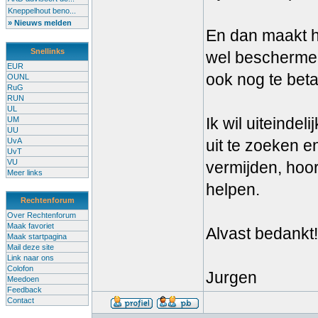
Kneppelhout beno...
» Nieuws melden
En dan maakt he
Snellinks
wel beschermen
EUR
ook nog te betal
OUNL
RuG
RUN
UL
Ik wil uiteindel
UM
UU
UvA
uit te zoeken e
UvT
VU
vermijden, hoor
Meer links
helpen.
Rechtenforum
Over Rechtenforum
Maak favoriet
Alvast bedankt!
Maak startpagina
Mail deze site
Link naar ons
Colofon
Jurgen
Meedoen
Feedback
Contact