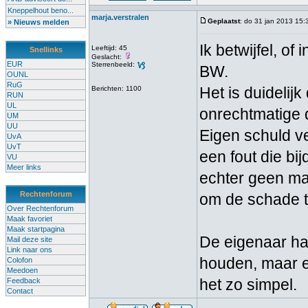
Kneppelhout beno...
marja.verstralen
Geplaatst
: do 31 jan 2013 15:
» Nieuws melden
Ik betwijfel, of
Leeftijd: 45
Snellinks
Geslacht:
EUR
Sterrenbeeld:
BW.
OUNL
RuG
Het is duidelij
Berichten: 1100
RUN
UL
onrechtmatige d
UM
UU
Eigen schuld ve
UvA
UvT
een fout die bi
VU
Meer links
echter geen m
Rechtenforum
om de schade t
Over Rechtenforum
Maak favoriet
Maak startpagina
De eigenaar ha
Mail deze site
Link naar ons
houden, maar ee
Colofon
Meedoen
het zo simpel.
Feedback
Contact