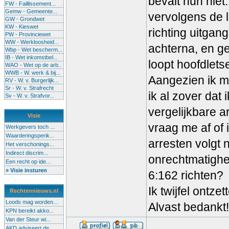
bevalt hun niet
FW - Faillissement...
Gemw - Gemeente...
vervolgens de l
GW - Grondwet
KW - Kieswet
richting uitgan
PW - Provinciewet
WW - Werkloosheid...
achterna, en ge
Wbp - Wet bescherm...
IB - Wet inkomstbel...
loopt hoofdletse
WAO - Wet op de arb..
WWB - W. werk & bij...
Aangezien ik mi
RV - W. v. Burgerlijk...
Sr - W. v. Strafrecht
ik al zover dat
Sv - W. v. Strafvor...
vergelijkbare 
Visie
vraag me af of 
Werkgevers toch ...
Waarderingsperik...
arresten volgt 
Het verschonings...
Indirect discrim...
onrechtmatighe
Een recht op ide...
» Visie insturen
6:162 richten?
Ik twijfel ontz
Rechtennieuws.nl
Loods mag worden...
Alvast bedankt!
KPN bereikt akko...
Van der Steur wi...
AKD adviseert de...