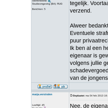
Sterrenbeeld:
tegelijk. Voort
Studieomgeving (BA): RUG
verzend.
Berichten: 5
Alweer bedankt
Eventuele strafr
puur privaatrec
Ik ben al een h
eigenaar is ge
volgens jullie
schadevergoed
van de jongen
marja.verstralen
Geplaatst
: ma 04 feb 2013 16
Nee, de eigenaa
Leeftijd: 45