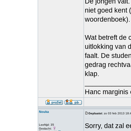
De jongen valt
niet goed kent 
woordenboek).
Wat betreft de 
uitlokking van
faalt. De stude
gedrag rechtva
klap.
____________
Hanc marginis 
Nouka
Geplaatst
: zo 03 feb 2013 18:
Sorry, dat zal 
Leeftijd: 35
Geslacht: