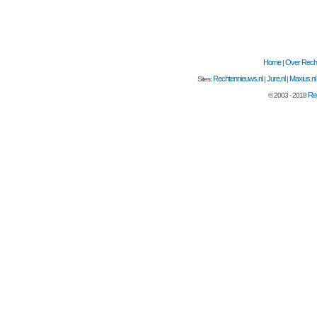
Home
Over Recht
|
Rechtennieuws.nl
Jure.nl
Maxius.nl
Sites:
|
|
Rec
© 2003 - 2018