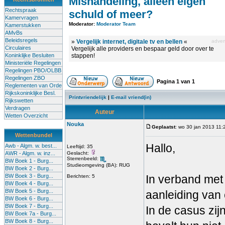
Mishandeling, alleen eigen
Rechtspraak
schuld of meer?
Kamervragen
Moderator:
Moderator Team
Kamerstukken
AMvBs
Beleidsregels
»
Vergelijk internet, digitale tv en bellen
«
advert
Circulaires
Vergelijk alle providers en bespaar geld door over te
Koninklijke Besluiten
stappen!
Ministeriële Regelingen
Regelingen PBO/OLBB
Regelingen ZBO
Pagina
1
van
1
Reglementen van Orde
Rijkskoninklijke Besl.
Printvriendelijk
|
E-mail vriend(in)
Rijkswetten
Verdragen
Auteur
Wetten Overzicht
Nouka
Geplaatst
: wo 30 jan 2013 11:
Wettenbundel
Hallo,
Awb - Algm. w. best...
Leeftijd: 35
AWR - Algm. w. inz...
Geslacht:
Sterrenbeeld:
BW Boek 1 - Burg...
Studieomgeving (BA): RUG
BW Boek 2 - Burg...
BW Boek 3 - Burg...
In verband met 
Berichten: 5
BW Boek 4 - Burg...
BW Boek 5 - Burg...
aanleiding van 
BW Boek 6 - Burg...
BW Boek 7 - Burg...
In de casus zij
BW Boek 7a - Burg...
BW Boek 8 - Burg...