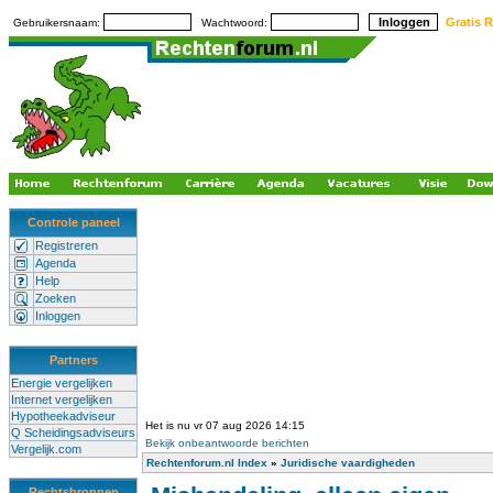
Gratis R
Gebruikersnaam:
Wachtwoord:
Controle paneel
Registreren
Agenda
Help
Zoeken
Inloggen
Partners
Energie vergelijken
Internet vergelijken
Hypotheekadviseur
Het is nu vr 07 aug 2026 14:15
Q Scheidingsadviseurs
Bekijk onbeantwoorde berichten
Vergelijk.com
Rechtenforum.nl Index
»
Juridische vaardigheden
Rechtsbronnen