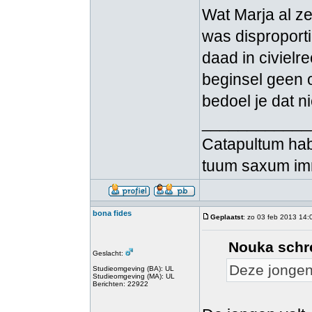
Wat Marja al z
was disproport
daad in civielre
beginsel geen 
bedoel je dat n
____________
Catapultum hab
tuum saxum i
bona fides
Geplaatst
: zo 03 feb 2013 14:
Nouka schr
Geslacht:
Deze jongen 
Studieomgeving (BA): UL
Studieomgeving (MA): UL
Berichten: 22922