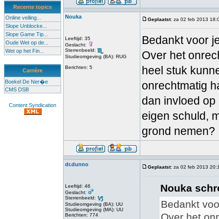
Recente topics
Nouka
Online veiling...
Geplaatst
: za 02 feb 2013 18:
Slope Unblocke...
Slope Game Tip...
Bedankt voor je
Leeftijd: 35
Oude Wet op de...
Geslacht:
Sterrenbeeld:
Wet op het Fin...
Over het onrec
Studieomgeving (BA): RUG
heel stuk kunne
Berichten: 5
Carrière
Boekel De Ner�e
onrechtmatig h
CMS DSB
dan invloed op
Content Syndication
eigen schuld, 
grond nemen?
dr.dunno
Geplaatst
: za 02 feb 2013 20:
Nouka schr
Leeftijd: 46
Geslacht:
Sterrenbeeld:
Bedankt voor
Studieomgeving (BA): UU
Studieomgeving (MA): UU
Over het on
Berichten: 774