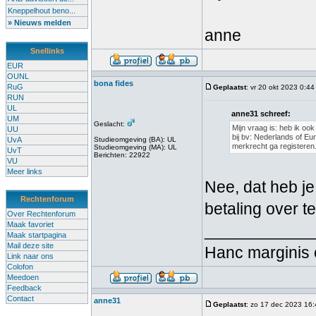
Kneppelhout beno...
» Nieuws melden
anne
Snellinks
EUR
OUNL
bona fides
RuG
Geplaatst
: vr 20 okt 2023 0:44
RUN
UL
anne31 schreef:
UM
Geslacht:
Mijn vraag is: heb ik oo
UU
bij bv: Nederlands of Eu
UvA
Studieomgeving (BA): UL
merkrecht ga registeren
Studieomgeving (MA): UL
UvT
Berichten: 22922
VU
Meer links
Nee, dat heb j
Rechtenforum
betaling over t
Over Rechtenforum
Maak favoriet
____________
Maak startpagina
Mail deze site
Hanc marginis 
Link naar ons
Colofon
Meedoen
Feedback
Contact
anne31
Geplaatst
: zo 17 dec 2023 16