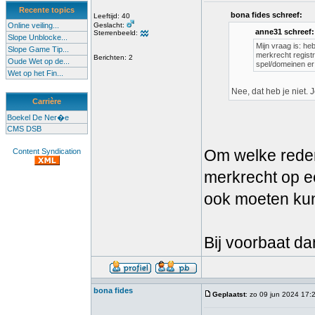
Recente topics
bona fides schreef:
Leeftijd: 40
Online veiling...
Geslacht:
anne31 schreef:
Sterrenbeeld:
Slope Unblocke...
Mijn vraag is: h
Slope Game Tip...
merkrecht registr
Berichten: 2
Oude Wet op de...
spel/domeinen er 
Wet op het Fin...
Nee, dat heb je niet.
Carrière
Boekel De Ner�e
CMS DSB
Om welke reden
Content Syndication
merkrecht op e
ook moeten kun
Bij voorbaat da
bona fides
Geplaatst
: zo 09 jun 2024 17: