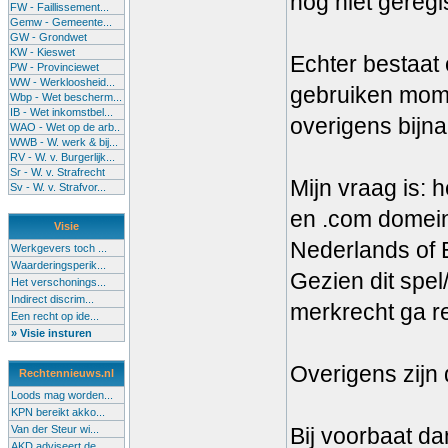
nog niet geregi
FW - Faillissement...
Gemw - Gemeente...
GW - Grondwet
KW - Kieswet
Echter bestaat
PW - Provinciewet
WW - Werkloosheid...
gebruiken momen
Wbp - Wet bescherm...
IB - Wet inkomstbel...
overigens bijna 
WAO - Wet op de arb..
WWB - W. werk & bij...
RV - W. v. Burgerlijk...
Sr - W. v. Strafrecht
Mijn vraag is: 
Sv - W. v. Strafvor...
en .com domeine
Visie
Nederlands of 
Werkgevers toch ...
Waarderingsperik...
Gezien dit spel
Het verschonings...
Indirect discrim...
merkrecht ga re
Een recht op ide...
» Visie insturen
Overigens zijn
Rechtennieuws.nl
Loods mag worden...
KPN bereikt akko...
Van der Steur wi...
Bij voorbaat da
AKD adviseert de...