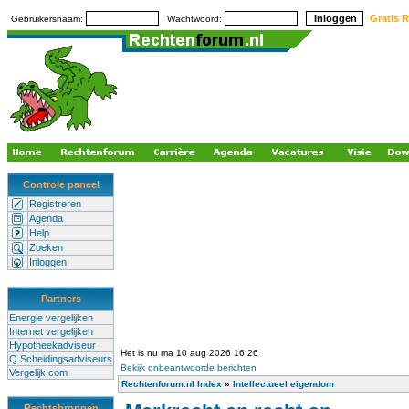
Gratis R
Gebruikersnaam:
Wachtwoord:
Controle paneel
Registreren
Agenda
Help
Zoeken
Inloggen
Partners
Energie vergelijken
Internet vergelijken
Hypotheekadviseur
Het is nu ma 10 aug 2026 16:26
Q Scheidingsadviseurs
Bekijk onbeantwoorde berichten
Vergelijk.com
Rechtenforum.nl Index
»
Intellectueel eigendom
Rechtsbronnen