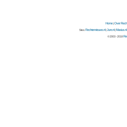
Home
Over Recht
|
Rechtennieuws.nl
Jure.nl
Maxius.nl
Sites:
|
|
Rec
© 2003 - 2018