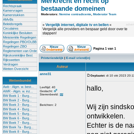
Merkrecht en recht op
Rechtspraak
bestaande domeinen
Kamervragen
Moderators:
Nemine contradicente
,
Moderator Team
Kamerstukken
AMvBs
Beleidsregels
»
Vergelijk internet, digitale tv en bellen
«
advert
Circulaires
Vergelijk alle providers en bespaar geld door over te
Koninklijke Besluiten
stappen!
Ministeriële Regelingen
Regelingen PBO/OLBB
Regelingen ZBO
Pagina
1
van
1
Reglementen van Orde
Rijkskoninklijke Besl.
Printvriendelijk
|
E-mail vriend(in)
Rijkswetten
Verdragen
Auteur
Wetten Overzicht
anne31
Geplaatst
: di 10 okt 2023 20:1
Wettenbundel
hallo,
Awb - Algm. w. best...
Leeftijd: 40
AWR - Algm. w. inz...
Geslacht:
Sterrenbeeld:
BW Boek 1 - Burg...
BW Boek 2 - Burg...
BW Boek 3 - Burg...
Wij zijn sinds
Berichten: 2
BW Boek 4 - Burg...
BW Boek 5 - Burg...
ontwikkelen.
BW Boek 6 - Burg...
BW Boek 7 - Burg...
Echter is de n
BW Boek 7a - Burg...
BW Boek 8 - Burg...