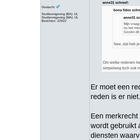
anne31 schreef:
Geslacht:
bona fides schr
Studieomgeving (BA): UL
Studieomgeving (MA): UL
anne31 sc
Berichten: 22922
Mijn vraag
nu het mer
Gezien dit
Nee, dat heb j
Om welke redenen heb
simpelweg toch ook m
Er moet een re
reden is er niet
Een merkrecht g
wordt gebruikt 
diensten waarvo