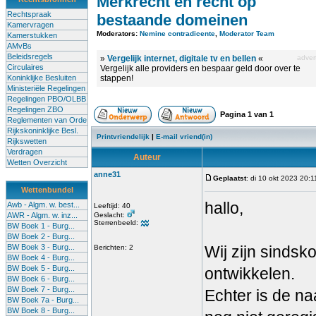
Merkrecht en recht op
Rechtspraak
bestaande domeinen
Kamervragen
Moderators:
Nemine contradicente
,
Moderator Team
Kamerstukken
AMvBs
Beleidsregels
»
Vergelijk internet, digitale tv en bellen
«
advert
Circulaires
Vergelijk alle providers en bespaar geld door over te
Koninklijke Besluiten
stappen!
Ministeriële Regelingen
Regelingen PBO/OLBB
Regelingen ZBO
Pagina
1
van
1
Reglementen van Orde
Rijkskoninklijke Besl.
Printvriendelijk
|
E-mail vriend(in)
Rijkswetten
Verdragen
Auteur
Wetten Overzicht
anne31
Geplaatst
: di 10 okt 2023 20:1
Wettenbundel
hallo,
Awb - Algm. w. best...
Leeftijd: 40
AWR - Algm. w. inz...
Geslacht:
Sterrenbeeld:
BW Boek 1 - Burg...
BW Boek 2 - Burg...
BW Boek 3 - Burg...
Wij zijn sinds
Berichten: 2
BW Boek 4 - Burg...
BW Boek 5 - Burg...
ontwikkelen.
BW Boek 6 - Burg...
BW Boek 7 - Burg...
Echter is de n
BW Boek 7a - Burg...
BW Boek 8 - Burg...