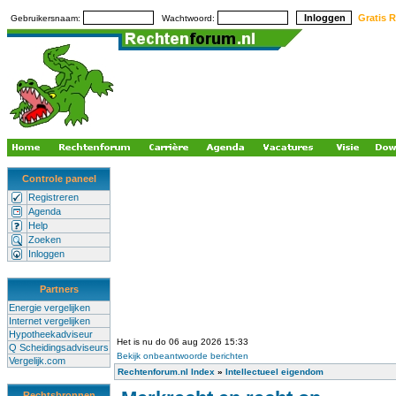
Gratis R
Gebruikersnaam:
Wachtwoord:
Controle paneel
Registreren
Agenda
Help
Zoeken
Inloggen
Partners
Energie vergelijken
Internet vergelijken
Hypotheekadviseur
Het is nu do 06 aug 2026 15:33
Q Scheidingsadviseurs
Bekijk onbeantwoorde berichten
Vergelijk.com
Rechtenforum.nl Index
»
Intellectueel eigendom
Rechtsbronnen