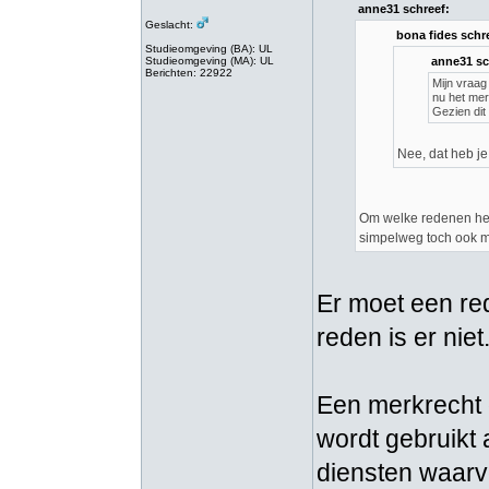
anne31 schreef:
Geslacht:
bona fides schr
Studieomgeving (BA): UL
Studieomgeving (MA): UL
anne31 sc
Berichten: 22922
Mijn vraag
nu het mer
Gezien dit
Nee, dat heb j
Om welke redenen heb
simpelweg toch ook m
Er moet een re
reden is er niet
Een merkrecht g
wordt gebruikt 
diensten waarvo