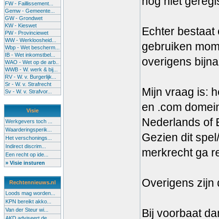
nog niet geregi
FW - Faillissement...
Gemw - Gemeente...
GW - Grondwet
KW - Kieswet
Echter bestaat
PW - Provinciewet
WW - Werkloosheid...
gebruiken momen
Wbp - Wet bescherm...
IB - Wet inkomstbel...
overigens bijna 
WAO - Wet op de arb..
WWB - W. werk & bij...
RV - W. v. Burgerlijk...
Sr - W. v. Strafrecht
Mijn vraag is: 
Sv - W. v. Strafvor...
en .com domeine
Visie
Nederlands of 
Werkgevers toch ...
Waarderingsperik...
Gezien dit spel
Het verschonings...
Indirect discrim...
merkrecht ga re
Een recht op ide...
» Visie insturen
Overigens zijn
Rechtennieuws.nl
Loods mag worden...
KPN bereikt akko...
Van der Steur wi...
Bij voorbaat da
AKD adviseert de...