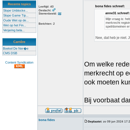
Recente topics
bona fides schreef:
Leeftijd: 40
Slope Unblocke...
Geslacht:
anne31 schreef:
Sterrenbeeld:
Slope Game Tip...
Mijn vraag is: h
Oude Wet op de...
merkrecht registr
Berichten: 2
Wet op het Fin...
spel/domeinen er 
Verjaring bela...
Nee, dat heb je niet.
Carrière
Boekel De Ner�e
CMS DSB
Om welke reden
Content Syndication
merkrecht op e
ook moeten kun
Bij voorbaat da
bona fides
Geplaatst
: zo 09 jun 2024 17: