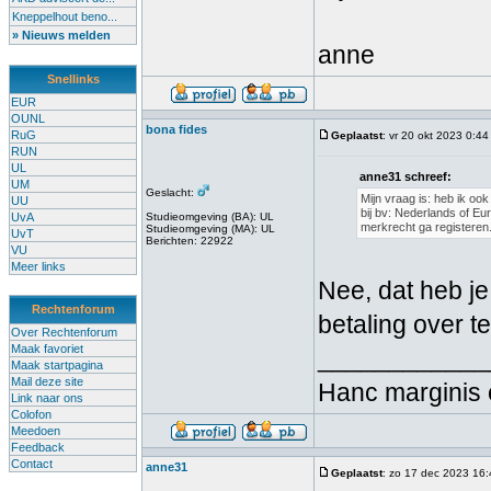
Kneppelhout beno...
» Nieuws melden
anne
Snellinks
EUR
OUNL
bona fides
RuG
Geplaatst
: vr 20 okt 2023 0:44
RUN
UL
anne31 schreef:
UM
Geslacht:
Mijn vraag is: heb ik oo
UU
bij bv: Nederlands of Eu
UvA
Studieomgeving (BA): UL
merkrecht ga registeren
Studieomgeving (MA): UL
UvT
Berichten: 22922
VU
Meer links
Nee, dat heb j
Rechtenforum
betaling over t
Over Rechtenforum
Maak favoriet
____________
Maak startpagina
Mail deze site
Hanc marginis 
Link naar ons
Colofon
Meedoen
Feedback
Contact
anne31
Geplaatst
: zo 17 dec 2023 16