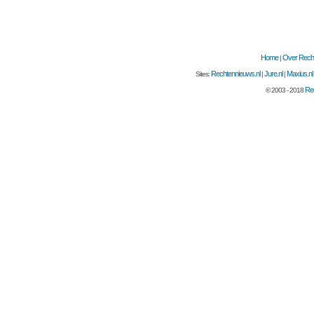
Home
Over Recht
|
Rechtennieuws.nl
Jure.nl
Maxius.nl
Sites:
|
|
Rec
© 2003 - 2018