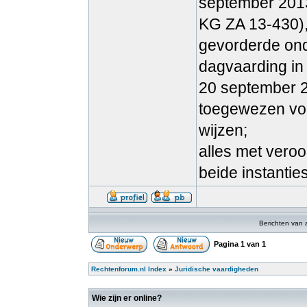
september 201
KG ZA 13-430), 
gevorderde ond
dagvaarding in 
20 september 2
toegewezen vord
wijzen;
alles met veroo
beide instanties
Berichten van 
Pagina
1
van
1
Rechtenforum.nl Index
»
Juridische vaardigheden
Wie zijn er online?