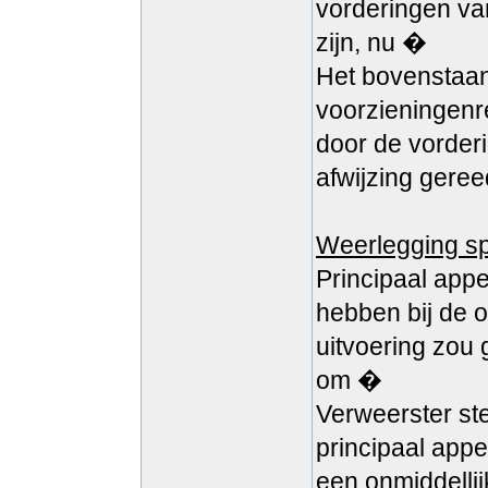
vorderingen van
zijn, nu �
Het bovenstaand
voorzieningenr
door de vorderi
afwijzing geree
Weerlegging s
Principaal appe
hebben bij de 
uitvoering zou
om �
Verweerster ste
principaal app
een onmiddellij