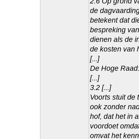
2.6 Op grond v
de dagvaarding
betekent dat d
bespreking van
dienen als de i
de kosten van 
[...]
De Hoge Raad
[...]
3.2 [...]
Voorts stuit de 
ook zonder nade
hof, dat het in 
voordoet omdat
omvat het kenn