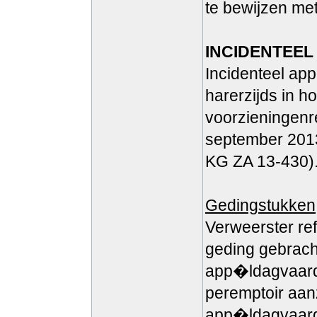
te bewijzen met
INCIDENTEEL
Incidenteel app
harerzijds in h
voorzieningenr
september 201
KG ZA 13-430)
Gedingstukken
Verweerster ref
geding gebrach
app�ldagvaard
peremptoir aan
app�ldagvaard