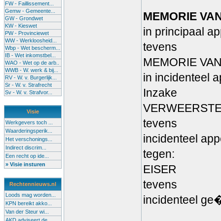
FW - Faillissement...
Gemw - Gemeente...
MEMORIE VA
GW - Grondwet
KW - Kieswet
in principaal a
PW - Provinciewet
WW - Werkloosheid...
tevens
Wbp - Wet bescherm...
IB - Wet inkomstbel...
MEMORIE VAN
WAO - Wet op de arb..
WWB - W. werk & bij...
in incidenteel 
RV - W. v. Burgerlijk...
Sr - W. v. Strafrecht
Inzake
Sv - W. v. Strafvor...
VERWEERST
Visie
tevens
Werkgevers toch ...
Waarderingsperik...
incidenteel app
Het verschonings...
Indirect discrim...
tegen:
Een recht op ide...
» Visie insturen
EISER
tevens
Rechtennieuws.nl
Loods mag worden...
incidenteel ge
KPN bereikt akko...
Van der Steur wi...
AKD adviseert de...