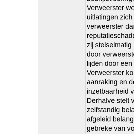
Verweerster wen
uitlatingen zic
verweerster dan
reputatieschade 
zij stelselmatig
door verweerste
lijden door ee
Verweerster kom
aanraking en d
inzetbaarheid v
Derhalve stelt 
zelfstandig bel
afgeleid belang
gebreke van vo