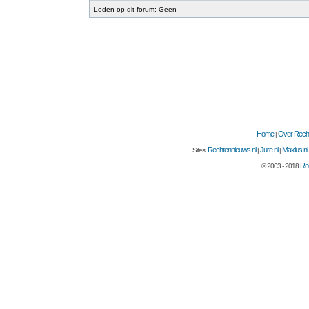
Leden op dit forum: Geen
Home
Over Recht
|
Rechtennieuws.nl
Jure.nl
Maxius.nl
Sites:
|
|
Rec
© 2003 - 2018