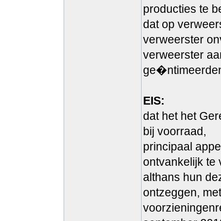
producties te 
dat op verweers
verweerster onv
verweerster aan
ge�ntimeerden 
EIS:
dat het het Ge
bij voorraad,
principaal appel
ontvankelijk te 
althans hun de
ontzeggen, met 
voorzieningenr