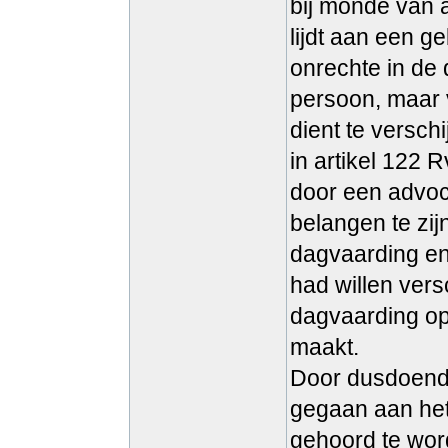
bij monde van a
lijdt aan een g
onrechte in de 
persoon, maar 
dient te versc
in artikel 122 
door een advoc
belangen te zij
dagvaarding en
had willen vers
dagvaarding op 
maakt.
Door dusdoende
gegaan aan he
gehoord te wor