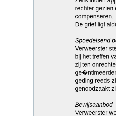
Zelfs indien ap
rechter gezien
compenseren.
De grief ligt al
Spoedeisend b
Verweerster st
bij het treffen
zij ten onrecht
ge�ntimeerden 
geding reeds z
genoodzaakt zi
Bewijsaanbod
Verweerster wen