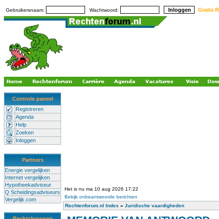
Gratis R
Gebruikersnaam:
Wachtwoord:
Controle paneel
Registreren
Agenda
Help
Zoeken
Inloggen
Partners
Energie vergelijken
Internet vergelijken
Hypotheekadviseur
Het is nu ma 10 aug 2026 17:22
Q Scheidingsadviseurs
Bekijk onbeantwoorde berichten
Vergelijk.com
Rechtenforum.nl Index
»
Juridische vaardigheden
Rechtsbronnen