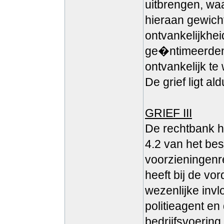
uitbrengen, wa
hieraan gewich
ontvankelijkhei
ge�ntimeerden 
ontvankelijk te
De grief ligt al
GRIEF III
De rechtbank h
4.2 van het bes
voorzieningenre
heeft bij de vo
wezenlijke invl
politieagent en
bedrijfsvoering.