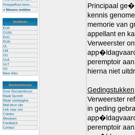
Principaal ge�
Kneppelhout beno...
» Nieuws melden
kennis genome
Snellinks
memorie van gr
EUR
appellant en ka
OUNL
RuG
Verweerster ont
RUN
UL
app�ldagvaard
UM
UU
UvA
peremptoir aan
UvT
VU
hierna niet uitd
Meer links
Rechtenforum
Gedingstukken
Over Rechtenforum
Maak favoriet
Verweerster ref
Maak startpagina
Mail deze site
in geding gebra
Link naar ons
Colofon
app�ldagvaard
Meedoen
Feedback
peremptoir aan
Contact