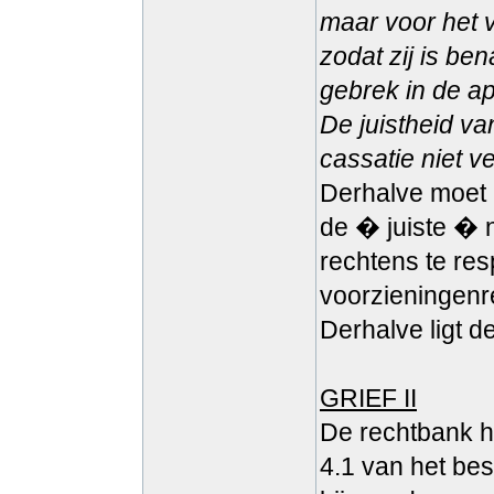
maar voor het 
zodat zij is be
gebrek in de a
De juistheid van
cassatie niet v
Derhalve moet 
de � juiste � 
rechtens te re
voorzieningenre
Derhalve ligt d
GRIEF II
De rechtbank h
4.1 van het be