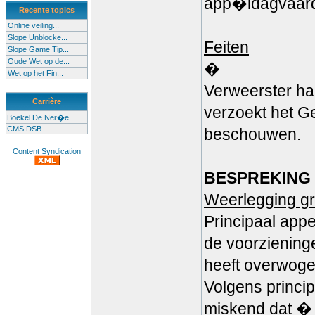
app�ldagvaard
Recente topics
Online veiling...
Slope Unblocke...
Feiten
Slope Game Tip...
Oude Wet op de...
�
Wet op het Fin...
Verweerster han
Carrière
verzoekt het Ge
Boekel De Ner�e
CMS DSB
beschouwen.
Content Syndication
BESPREKING
Weerlegging gr
Principaal appe
de voorziening
heeft overwog
Volgens princi
miskend dat �