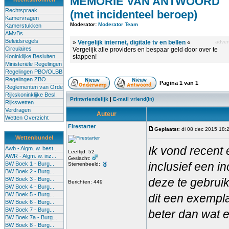
MEMORIE VAN ANTWOORD
Rechtspraak
(met incidenteel beroep)
Kamervragen
Moderator:
Moderator Team
Kamerstukken
AMvBs
Beleidsregels
»
Vergelijk internet, digitale tv en bellen
«
advert
Circulaires
Vergelijk alle providers en bespaar geld door over te
Koninklijke Besluiten
stappen!
Ministeriële Regelingen
Regelingen PBO/OLBB
Regelingen ZBO
Pagina
1
van
1
Reglementen van Orde
Rijkskoninklijke Besl.
Printvriendelijk
|
E-mail vriend(in)
Rijkswetten
Verdragen
Auteur
Wetten Overzicht
Firestarter
Geplaatst
: di 08 dec 2015 18:
Wettenbundel
Ik vond recent
Awb - Algm. w. best...
Leeftijd: 52
AWR - Algm. w. inz...
Geslacht:
inclusief een i
BW Boek 1 - Burg...
Sterrenbeeld:
BW Boek 2 - Burg...
BW Boek 3 - Burg...
deze te gebruik
Berichten: 449
BW Boek 4 - Burg...
BW Boek 5 - Burg...
dit een exempla
BW Boek 6 - Burg...
BW Boek 7 - Burg...
beter dan wat e
BW Boek 7a - Burg...
BW Boek 8 - Burg...