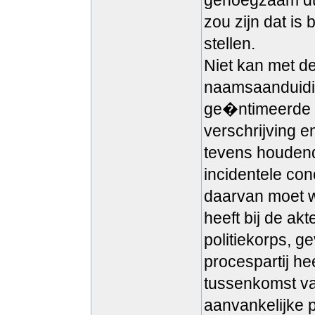
genoegzaam dui
zou zijn dat is
stellen.
Niet kan met d
naamsaanduiding
ge�ntimeerde i
verschrijving e
tevens houdend
incidentele con
daarvan moet w
heeft bij de ak
politiekorps, g
procespartij he
tussenkomst va
aanvankelijke 