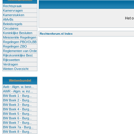
Rechtspraak
Kamervragen
Kamerstukken
Het o
AMvBs
Beleidsregels
Circulaires
Koninklijke Besluiten
Rechtenforum.nl Index
Ministeriële Regelingen
Alle lessen in het voortgezet
Regelingen PBO/OLBB
Regelingen ZBO
bevoegde leraren (of leraren in
Reglementen van Orde
garanderen en te verbeteren. Di
Rijkskoninklijke Besl.
Rijkswetten
Onderwijsakkoord. Besturen e
Verdragen
om een bevoegdheid te halen. 
Wetten Overzicht
(onderwijs) vandaag aan in zi
Wettenbundel
terug te dringen. Met deze aanp
Awb - Algm. w. best...
AWR - Algm. w. inz...
BW Boek 1 - Burg...
BW Boek 2 - Burg...
BW Boek 3 - Burg...
BW Boek 4 - Burg...
BW Boek 5 - Burg...
BW Boek 6 - Burg...
BW Boek 7 - Burg...
BW Boek 7a - Burg...
BW Boek 8 - Burg...