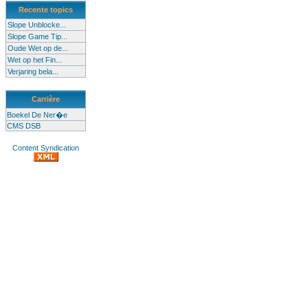
Recente topics
Slope Unblocke...
Slope Game Tip...
Oude Wet op de...
Wet op het Fin...
Verjaring bela...
Carrière
Boekel De Ner�e
CMS DSB
Content Syndication