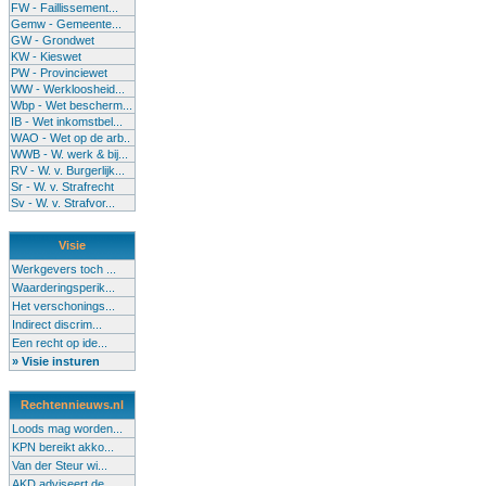
FW - Faillissement...
Gemw - Gemeente...
GW - Grondwet
KW - Kieswet
PW - Provinciewet
WW - Werkloosheid...
Wbp - Wet bescherm...
IB - Wet inkomstbel...
WAO - Wet op de arb..
WWB - W. werk & bij...
RV - W. v. Burgerlijk...
Sr - W. v. Strafrecht
Sv - W. v. Strafvor...
Visie
Werkgevers toch ...
Waarderingsperik...
Het verschonings...
Indirect discrim...
Een recht op ide...
» Visie insturen
Rechtennieuws.nl
Loods mag worden...
KPN bereikt akko...
Van der Steur wi...
AKD adviseert de...