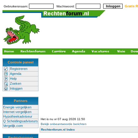
Gratis R
Gebruikersnaam:
Wachtwoord:
Controle paneel
Registreren
Agenda
Help
Zoeken
Inloggen
Partners
Energie vergelijken
Internet vergelijken
Hypotheekadviseur
Het is nu vr 07 aug 2026 11:50
Q Scheidingsadviseurs
Bekijk onbeantwoorde berichten
Vergelijk.com
Rechtenforum.nl Index
Rechtsbronnen