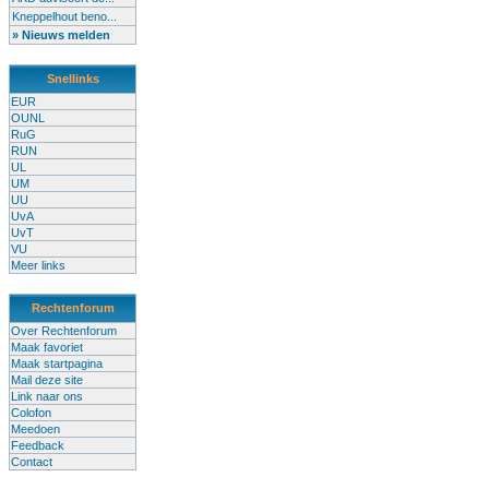
Kneppelhout beno...
» Nieuws melden
Snellinks
EUR
OUNL
RuG
RUN
UL
UM
UU
UvA
UvT
VU
Meer links
Rechtenforum
Over Rechtenforum
Maak favoriet
Maak startpagina
Mail deze site
Link naar ons
Colofon
Meedoen
Feedback
Contact