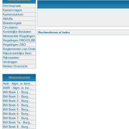
Rechtspraak
Kamervragen
Kamerstukken
AMvBs
Beleidsregels
Circulaires
Koninklijke Besluiten
Rechtenforum.nl Index
Ministeriële Regelingen
Alle lessen in het voortgezet onderwijs moeten worden gegev
Regelingen PBO/OLBB
Onderwijsakkoord. Besturen en scholen moeten onbevoegde 
Regelingen ZBO
de klas terug te dringen. Met deze aanpak ontstaat een sluit
Reglementen van Orde
Rijkskoninklijke Besl.
Rijkswetten
Verdragen
Wetten Overzicht
Wettenbundel
Awb - Algm. w. best...
AWR - Algm. w. inz...
BW Boek 1 - Burg...
BW Boek 2 - Burg...
BW Boek 3 - Burg...
BW Boek 4 - Burg...
BW Boek 5 - Burg...
BW Boek 6 - Burg...
BW Boek 7 - Burg...
BW Boek 7a - Burg...
BW Boek 8 - Burg...