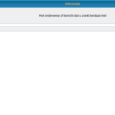
Informatie
Het onderwerp of bericht dat u zoekt bestaat niet
en door daartoe bevoegde leraren (of leraren in opleiding) om de kwaliteit van het o
leraren stimuleren om een bevoegdheid te halen. Dat kondigt staatssecretaris San
ende...