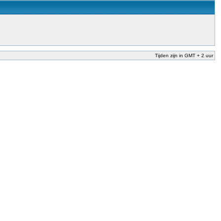
Tijden zijn in GMT + 2 uur
nderwijs te garanderen en te verbeteren. Dit is afgesproken in het Nationaal
der Dekker (onderwijs) vandaag aan in zijn plan van aanpak om onbevoegden voor