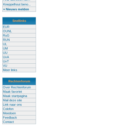
Kneppelhout beno...
» Nieuws melden
Snellinks
EUR
OUNL
RuG
RUN
UL
UM
UU
UvA
UvT
VU
Meer links
Rechtenforum
Over Rechtenforum
Maak favoriet
Maak startpagina
Mail deze site
Link naar ons
Colofon
Meedoen
Feedback
Contact