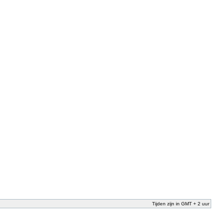
Tijden zijn in GMT + 2 uur