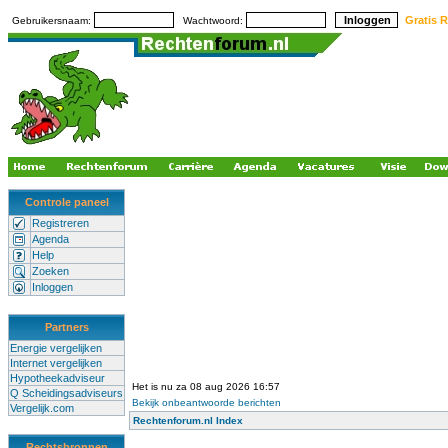
Gratis R
Gebruikersnaam:
Wachtwoord:
Controle paneel
Registreren
Agenda
Help
Zoeken
Inloggen
Partners
Energie vergelijken
Internet vergelijken
Hypotheekadviseur
Het is nu za 08 aug 2026 16:57
Q Scheidingsadviseurs
Bekijk onbeantwoorde berichten
Vergelijk.com
Rechtenforum.nl Index
Rechtsbronnen