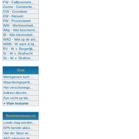
FW - Faillissement...
Gemw - Gemeente...
GW - Grondwet
KW - Kieswet
PW - Provinciewet
WW - Werkloosheid...
Wbp - Wet bescherm...
IB - Wet inkomstbel...
WAO - Wet op de arb..
WWB - W. werk & bij...
RV - W. v. Burgerlijk...
Sr - W. v. Strafrecht
Sv - W. v. Strafvor...
Visie
Werkgevers toch ...
Waarderingsperik...
Het verschonings...
Indirect discrim...
Een recht op ide...
» Visie insturen
Rechtennieuws.nl
Loods mag worden...
KPN bereikt akko...
Van der Steur wi...
AKD adviseert de...