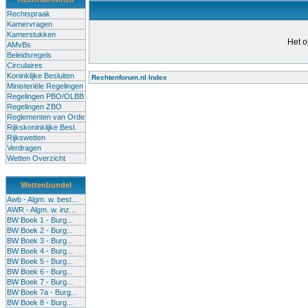
Rechtspraak
Kamervragen
Kamerstukken
Het o
AMvBs
Beleidsregels
Circulaires
Koninklijke Besluiten
Rechtenforum.nl Index
Ministeriële Regelingen
Alle lessen in het voortgezet
Regelingen PBO/OLBB
Regelingen ZBO
bevoegde leraren (of leraren in
Reglementen van Orde
garanderen en te verbeteren. Di
Rijkskoninklijke Besl.
Rijkswetten
Onderwijsakkoord. Besturen e
Verdragen
om een bevoegdheid te halen. 
Wetten Overzicht
(onderwijs) vandaag aan in zi
Wettenbundel
terug te dringen. Met deze aanp
Awb - Algm. w. best...
AWR - Algm. w. inz...
BW Boek 1 - Burg...
BW Boek 2 - Burg...
BW Boek 3 - Burg...
BW Boek 4 - Burg...
BW Boek 5 - Burg...
BW Boek 6 - Burg...
BW Boek 7 - Burg...
BW Boek 7a - Burg...
BW Boek 8 - Burg...