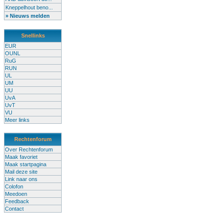
Kneppelhout beno...
» Nieuws melden
Snellinks
EUR
OUNL
RuG
RUN
UL
UM
UU
UvA
UvT
VU
Meer links
Rechtenforum
Over Rechtenforum
Maak favoriet
Maak startpagina
Mail deze site
Link naar ons
Colofon
Meedoen
Feedback
Contact