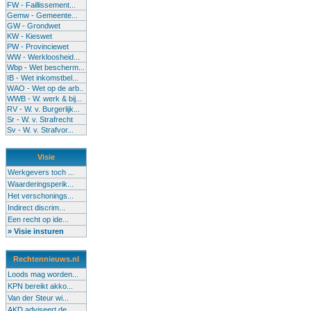
FW - Faillissement...
Gemw - Gemeente...
GW - Grondwet
KW - Kieswet
PW - Provinciewet
WW - Werkloosheid...
Wbp - Wet bescherm...
IB - Wet inkomstbel...
WAO - Wet op de arb..
WWB - W. werk & bij...
RV - W. v. Burgerlijk...
Sr - W. v. Strafrecht
Sv - W. v. Strafvor...
Visie
Werkgevers toch ...
Waarderingsperik...
Het verschonings...
Indirect discrim...
Een recht op ide...
» Visie insturen
Rechtennieuws.nl
Loods mag worden...
KPN bereikt akko...
Van der Steur wi...
AKD adviseert de...