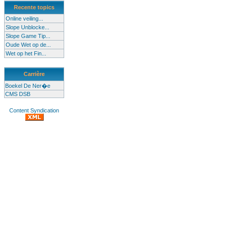
Recente topics
Online veiling...
Slope Unblocke...
Slope Game Tip...
Oude Wet op de...
Wet op het Fin...
Carrière
Boekel De Ner�e
CMS DSB
Content Syndication