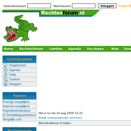
Gratis R
Gebruikersnaam:
Wachtwoord:
Controle paneel
Registreren
Agenda
Help
Zoeken
Inloggen
Partners
Energie vergelijken
Internet vergelijken
Hypotheekadviseur
Het is nu ma 10 aug 2026 21:22
Q Scheidingsadviseurs
Bekijk onbeantwoorde berichten
Vergelijk.com
Rechtenforum.nl Index
Rechtsbronnen