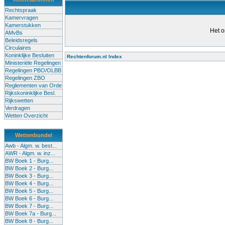
Rechtspraak
Kamervragen
Kamerstukken
Het o
AMvBs
Beleidsregels
Circulaires
Koninklijke Besluiten
Rechtenforum.nl Index
Ministeriële Regelingen
Alle lessen in het voortgezet
Regelingen PBO/OLBB
Regelingen ZBO
bevoegde leraren (of leraren in
Reglementen van Orde
garanderen en te verbeteren. Di
Rijkskoninklijke Besl.
Rijkswetten
Onderwijsakkoord. Besturen e
Verdragen
om een bevoegdheid te halen. 
Wetten Overzicht
(onderwijs) vandaag aan in zi
Wettenbundel
terug te dringen. Met deze aanp
Awb - Algm. w. best...
AWR - Algm. w. inz...
BW Boek 1 - Burg...
BW Boek 2 - Burg...
BW Boek 3 - Burg...
BW Boek 4 - Burg...
BW Boek 5 - Burg...
BW Boek 6 - Burg...
BW Boek 7 - Burg...
BW Boek 7a - Burg...
BW Boek 8 - Burg...