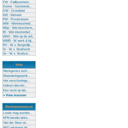
FW - Faillissement...
Gemw - Gemeente...
GW - Grondwet
KW - Kieswet
PW - Provinciewet
WW - Werkloosheid...
Wbp - Wet bescherm...
IB - Wet inkomstbel...
WAO - Wet op de arb..
WWB - W. werk & bij...
RV - W. v. Burgerlijk...
Sr - W. v. Strafrecht
Sv - W. v. Strafvor...
Visie
Werkgevers toch ...
Waarderingsperik...
Het verschonings...
Indirect discrim...
Een recht op ide...
» Visie insturen
Rechtennieuws.nl
Loods mag worden...
KPN bereikt akko...
Van der Steur wi...
AKD adviseert de...