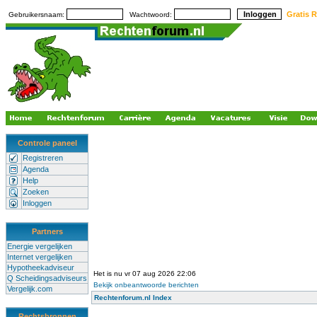
Gratis R
Gebruikersnaam:
Wachtwoord:
Controle paneel
Registreren
Agenda
Help
Zoeken
Inloggen
Partners
Energie vergelijken
Internet vergelijken
Hypotheekadviseur
Het is nu vr 07 aug 2026 22:06
Q Scheidingsadviseurs
Bekijk onbeantwoorde berichten
Vergelijk.com
Rechtenforum.nl Index
Rechtsbronnen