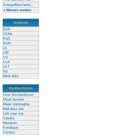
Kneppelhout beno...
» Nieuws melden
Snellinks
EUR
OUNL
RuG
RUN
UL
UM
UU
UvA
UvT
VU
Meer links
Rechtenforum
Over Rechtenforum
Maak favoriet
Maak startpagina
Mail deze site
Link naar ons
Colofon
Meedoen
Feedback
Contact