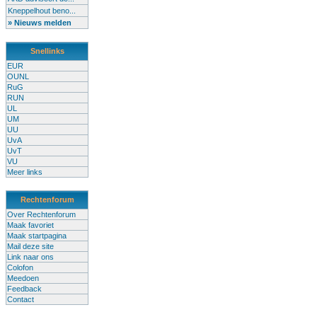
Kneppelhout beno...
» Nieuws melden
Snellinks
EUR
OUNL
RuG
RUN
UL
UM
UU
UvA
UvT
VU
Meer links
Rechtenforum
Over Rechtenforum
Maak favoriet
Maak startpagina
Mail deze site
Link naar ons
Colofon
Meedoen
Feedback
Contact