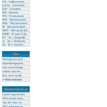
FW - Faillissement...
Gemw - Gemeente...
GW - Grondwet
KW - Kieswet
PW - Provinciewet
WW - Werkloosheid...
Wbp - Wet bescherm...
IB - Wet inkomstbel...
WAO - Wet op de arb..
WWB - W. werk & bij...
RV - W. v. Burgerlijk...
Sr - W. v. Strafrecht
Sv - W. v. Strafvor...
Visie
Werkgevers toch ...
Waarderingsperik...
Het verschonings...
Indirect discrim...
Een recht op ide...
» Visie insturen
Rechtennieuws.nl
Loods mag worden...
KPN bereikt akko...
Van der Steur wi...
AKD adviseert de...