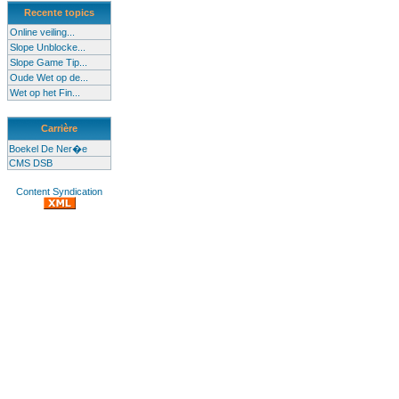
Recente topics
Online veiling...
Slope Unblocke...
Slope Game Tip...
Oude Wet op de...
Wet op het Fin...
Carrière
Boekel De Ner�e
CMS DSB
Content Syndication