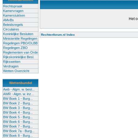
Rechtspraak
Kamervragen
Kamerstukken
Het o
AMvBs
Beleidsregels
Circulaires
Koninklijke Besluiten
Rechtenforum.nl Index
Ministeriële Regelingen
Alle lessen in het voortgezet
Regelingen PBO/OLBB
Regelingen ZBO
bevoegde leraren (of leraren in
Reglementen van Orde
garanderen en te verbeteren. Di
Rijkskoninklijke Besl.
Rijkswetten
Onderwijsakkoord. Besturen e
Verdragen
om een bevoegdheid te halen. 
Wetten Overzicht
(onderwijs) vandaag aan in zi
Wettenbundel
terug te dringen. Met deze aanp
Awb - Algm. w. best...
AWR - Algm. w. inz...
BW Boek 1 - Burg...
BW Boek 2 - Burg...
BW Boek 3 - Burg...
BW Boek 4 - Burg...
BW Boek 5 - Burg...
BW Boek 6 - Burg...
BW Boek 7 - Burg...
BW Boek 7a - Burg...
BW Boek 8 - Burg...