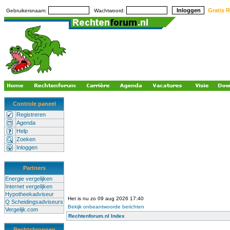
Gratis R
Gebruikersnaam:
Wachtwoord:
Controle paneel
Registreren
Agenda
Help
Zoeken
Inloggen
Partners
Energie vergelijken
Internet vergelijken
Hypotheekadviseur
Het is nu zo 09 aug 2026 17:40
Q Scheidingsadviseurs
Bekijk onbeantwoorde berichten
Vergelijk.com
Rechtenforum.nl Index
Rechtsbronnen