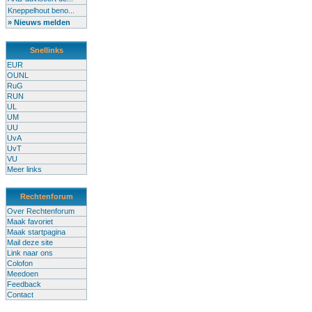
Kneppelhout beno...
» Nieuws melden
Snellinks
EUR
OUNL
RuG
RUN
UL
UM
UU
UvA
UvT
VU
Meer links
Rechtenforum
Over Rechtenforum
Maak favoriet
Maak startpagina
Mail deze site
Link naar ons
Colofon
Meedoen
Feedback
Contact