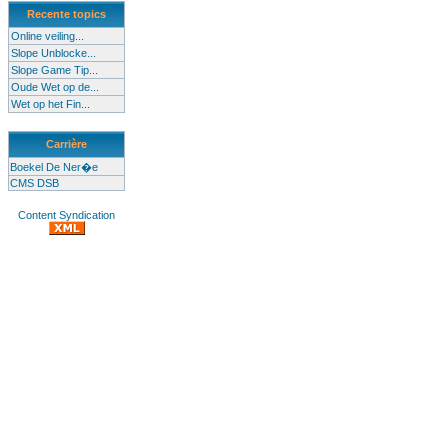
Recente topics
Online veiling...
Slope Unblocke...
Slope Game Tip...
Oude Wet op de...
Wet op het Fin...
Carrière
Boekel De Ner�e
CMS DSB
Content Syndication