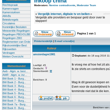
Inkoop china
Rechtspraak
Moderators:
Nemine contradicente
,
Moderator Team
Kamervragen
Kamerstukken
»
Vergelijk internet, digitale tv en bellen
«
advert
AMvBs
Vergelijk alle providers en bespaar geld door over te
Beleidsregels
stappen!
Circulaires
Koninklijke Besluiten
Ministeriële Regelingen
Pagina
1
van
1
Regelingen PBO/OLBB
Regelingen ZBO
Printvriendelijk
|
E-mail vriend(in)
Reglementen van Orde
Rijkskoninklijke Besl.
Auteur
Rijkswetten
Verdragen
amsterdagm1981
Geplaatst
: do 18 aug 2016 11
Wetten Overzicht
Ik vroeg me af hoe het zit als
Leeftijd: 45
Wettenbundel
Geslacht:
Ik zie shirts en controllers ps
Awb - Algm. w. best...
Sterrenbeeld:
AWR - Algm. w. inz...
BW Boek 1 - Burg...
Berichten: 9
Mag ik dit gewoon kopen en
BW Boek 2 - Burg...
BW Boek 3 - Burg...
Even voor de duidelijkheid h
BW Boek 4 - Burg...
tenminste niet dat ik die ken..
BW Boek 5 - Burg...
BW Boek 6 - Burg...
BW Boek 7 - Burg...
BW Boek 7a - Burg...
Berichten van
BW Boek 8 - Burg...