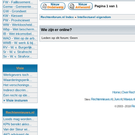
FW - Faillissement...
Pagina
1
van
1
Gemw - Gemeente...
GW - Grondwet
KW - Kieswet
Rechtenforum.nl Index
»
Intellectueel eigendom
PW - Provinciewet
WW - Werkloosheid...
Wbp - Wet bescherm...
Wie zijn er online?
IB - Wet inkomstbel...
Leden op dit forum: Geen
WAO - Wet op de arb..
WWB - W. werk & bij...
RV - W. v. Burgerlijk...
Sr - W. v. Strafrecht
Sv - W. v. Strafvor...
Visie
Werkgevers toch ...
Waarderingsperik...
Het verschonings...
Indirect discrim...
Home
Over Recht
|
Een recht op ide...
Rechtennieuws.nl
Jure.nl
Maxius.nl
Sites:
|
|
» Visie insturen
Re
© 2003 - 2018
Rechtennieuws.nl
Loods mag worden...
KPN bereikt akko...
Van der Steur wi...
AKD adviseert de...