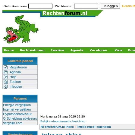
Gratis R
Gebruikersnaam:
Wachtwoord:
Controle paneel
Registreren
Agenda
Help
Zoeken
Inloggen
Partners
Energie vergelijken
Internet vergelijken
Hypotheekadviseur
Het is nu za 08 aug 2026 22:20
Q Scheidingsadviseurs
Bekijk onbeantwoorde berichten
Vergelijk.com
Rechtenforum.nl Index
»
Intellectueel eigendom
Rechtsbronnen