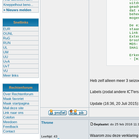
uitdrukkeli
Kneppelhout beno...
geadviseerd
» Nieuws melden
dat er crimi
beheerders 
mogen overdr
Snellinks
De eigenare
EUR
staan geregi
Link: http:/
OUNL
Extensie
RuG
Grootte: 
RUN
MD5: cfcd20
UL
SHA1: b6589
UM
Erkende eig
UU
- [mijn naa
UvA
UvT
VU
Meer links
Heb zelf alleen meer 3 seiz
Rechtenforum
Labels (zodat andere ICT'ers
Over Rechtenforum
Maak favoriet
Maak startpagina
Update (16:36, 20 Juli 2015):
Mail deze site
Link naar ons
Colofon
Meedoen
Throne
Geplaatst
: do 25 feb 2016 11:
Feedback
Contact
Waarom zou deze verklaring 
Leeftijd: 43