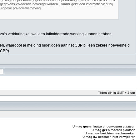
t gevolg dat persoonsgegeven slechts beperkt mogen worden verwerkt. Ook
evens voldoende beveiligd worden. Daarbij geldt een informatieplicht bij
uropese privacy-wetgeving.
aar zo'n verklaring zal wel een intimiderende werking kunnen hebben.
 gelden, waardoor je melding moet doen aan het CBP bij een zekere hoeveelheid
 CBP).
Tijden zijn in GMT + 2 uur
U
mag geen
nieuwe onderwerpen plaatsen
U
mag geen
reacties plaatsen
U
mag
uw berichten
niet
bewerken
U
mag
uw berichten
niet
verwijderen