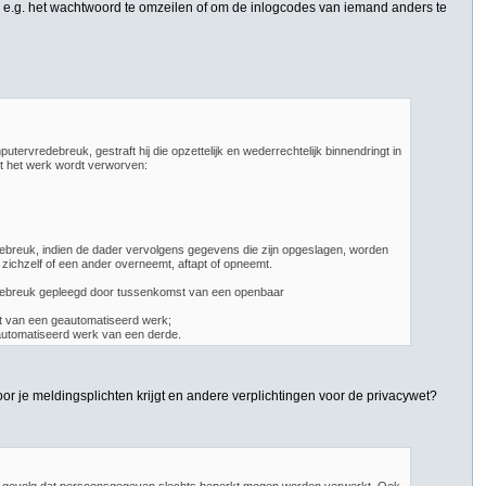
r e.g. het wachtwoord te omzeilen of om de inlogcodes van iemand anders te
ervredebreuk, gestraft hij die opzettelijk en wederrechtelijk binnendringt in
ot het werk wordt verworven:
debreuk, indien de dader vervolgens gegevens die zijn opgeslagen, worden
 zichzelf of een ander overneemt, aftapt of opneemt.
redebreuk gepleegd door tussenkomst van een openbaar
it van een geautomatiseerd werk;
eautomatiseerd werk van een derde.
 je meldingsplichten krijgt en andere verplichtingen voor de privacywet?