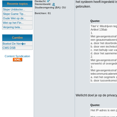
Geslacht:
het systeem heeft ingesteld 
Recente topics
Sterrenbeeld:
gebruiken.
Studieomgeving (BA): OU
Slope Unblocke...
Berichten: 61
Slope Game Tip...
Oude Wet op de...
Quote:
Wet op het Fin...
Titel V. Misdrijven 
Verjaring bela...
Artikel 138ab
1.
Met gevangenisstraf 
Carrière
een geautomatiseerd 
a. door het doorbrek
Boekel De Ner�e
b. door een technisc
CMS DSB
c. met behulp van val
d. door het aanneme
Content Syndication
2.
Met gevangenisstraf 
verwerkt of overgedr
3.
Met gevangenisstraf
telecommunicatienet
a. met het oogmerk z
b. door tussenkomst 
Wellicht doel je op de priv
Quote:
Het IP-adres is een 