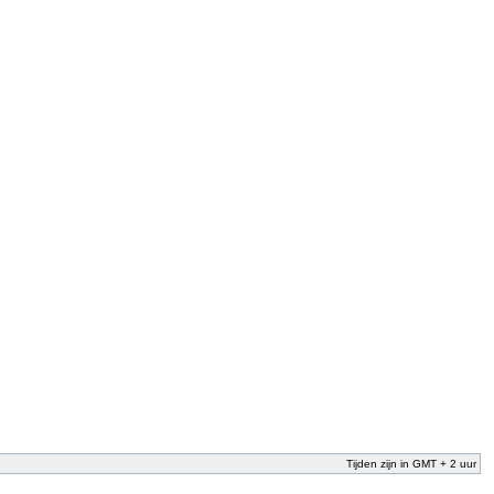
Tijden zijn in GMT + 2 uur