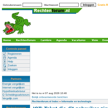
Gratis R
Gebruikersnaam:
Wachtwoord:
Controle paneel
Registreren
Agenda
Help
Zoeken
Inloggen
Partners
Energie vergelijken
Internet vergelijken
Hypotheekadviseur
Het is nu vr 07 aug 2026 10:46
Q Scheidingsadviseurs
Bekijk onbeantwoorde berichten
Vergelijk.com
Rechtenforum.nl Index
»
Informatie en technologie
Rechtsbronnen