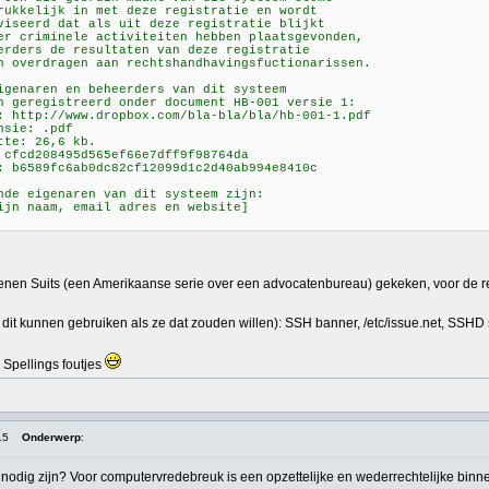
jk in met deze registratie en wordt
 dat als uit deze registratie blijkt
nele activiteiten hebben plaatsgevonden,
de resultaten van deze registratie
agen aan rechtshandhavingsfuctionarissen.
n en beheerders van dit systeem
streerd onder document HB-001 versie 1:
/www.dropbox.com/bla-bla/bla/hb-001-1.pdf
: .pdf
26,6 kb.
8495d565ef66e7dff9f98764da
fc6ab0dc82cf12099d1c2d40ab994e8410c
enaren van dit systeem zijn:
m, email adres en website]
oenen Suits (een Amerikaanse serie over een advocatenbureau) gekeken, voor de r
 dit kunnen gebruiken als ze dat zouden willen): SSH banner, /etc/issue.net, SSHD 
 Spellings foutjes
15
Onderwerp
:
nodig zijn? Voor computervredebreuk is een opzettelijke en wederrechtelijke bin