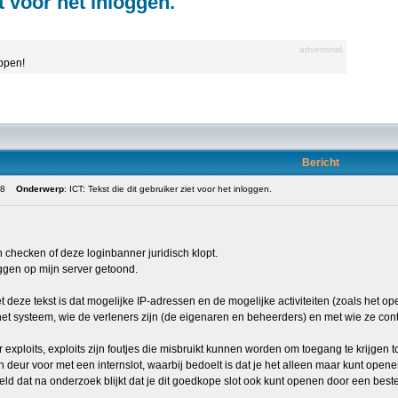
et voor het inloggen.
advertorial
appen!
Bericht
28
Onderwerp
: ICT: Tekst die dit gebruiker ziet voor het inloggen.
en checken of deze loginbanner juridisch klopt.
oggen op mijn server getoond.
et deze tekst is dat mogelijke IP-adressen en de mogelijke activiteiten (zoals he
het systeem, wie de verleners zijn (de eigenaren en beheerders) en met wie ze c
 exploits, exploits zijn foutjes die misbruikt kunnen worden om toegang te krijgen
n deur voor met een internslot, waarbij bedoelt is dat je het alleen maar kunt opene
beeld dat na onderzoek blijkt dat je dit goedkope slot ook kunt openen door een beste