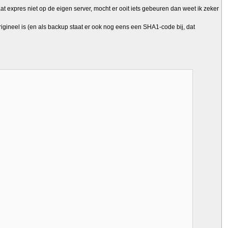
at expres niet op de eigen server, mocht er ooit iets gebeuren dan weet ik zeker
gineel is (en als backup staat er ook nog eens een SHA1-code bij, dat