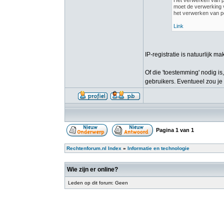
Het verwerken van p
moet de verwerking v
het verwerken van p
Link
IP-registratie is natuurlijk 
Of die 'toestemming' nodig i
gebruikers. Eventueel zou j
Pagina
1
van
1
Rechtenforum.nl Index
»
Informatie en technologie
Wie zijn er online?
Leden op dit forum: Geen