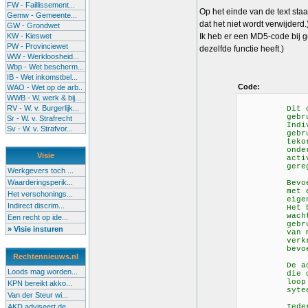
FW - Faillissement...
Op het einde van de text staa
Gemw - Gemeente...
dat het niet wordt verwijderd.
GW - Grondwet
KW - Kieswet
Ik heb er een MD5-code bij g
PW - Provinciewet
dezelfde functie heeft.)
WW - Werkloosheid...
Wbp - Wet bescherm...
IB - Wet inkomstbel...
Code:
WAO - Wet op de arb..
WWB - W. werk & bij...
RV - W. v. Burgerlijk...
Dit compute
gebruik va
Sr - W. v. Strafrecht
Individuen 
Sv - W. v. Strafvor...
gebruiken z
tekort aan 
onderworpen
Visie
activiteite
geregistree
Werkgevers toch ...
Waarderingsperik...
Bevoegdheid
met een sch
Het verschonings...
eigenaren o
Indirect discrim...
Het bezitte
wachtwoord 
Een recht op ide...
gebruik van
» Visie insturen
van mogelij
verkrijgen 
bevoegdheid
Rechtennieuws.nl
De activite
Loods mag worden...
die dit sys
loop van de
KPN bereikt akko...
syteem onde
Van der Steur wi...
AKD adviseert de...
Iedereen di