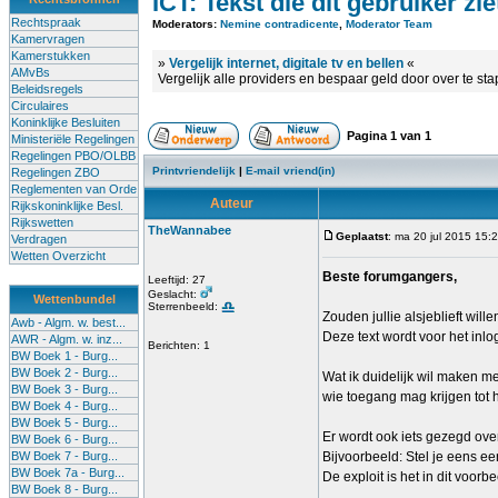
ICT: Tekst die dit gebruiker zi
Rechtspraak
Moderators:
Nemine contradicente
,
Moderator Team
Kamervragen
Kamerstukken
»
Vergelijk internet, digitale tv en bellen
«
AMvBs
Vergelijk alle providers en bespaar geld door over te st
Beleidsregels
Circulaires
Koninklijke Besluiten
Pagina
1
van
1
Ministeriële Regelingen
Regelingen PBO/OLBB
Printvriendelijk
|
E-mail vriend(in)
Regelingen ZBO
Reglementen van Orde
Auteur
Rijkskoninklijke Besl.
Rijkswetten
TheWannabee
Geplaatst
: ma 20 jul 2015 15:
Verdragen
Wetten Overzicht
Beste forumgangers,
Leeftijd: 27
Geslacht:
Wettenbundel
Sterrenbeeld:
Zouden jullie alsjeblieft will
Awb - Algm. w. best...
Deze text wordt voor het inl
AWR - Algm. w. inz...
Berichten: 1
BW Boek 1 - Burg...
BW Boek 2 - Burg...
Wat ik duidelijk wil maken m
BW Boek 3 - Burg...
wie toegang mag krijgen tot 
BW Boek 4 - Burg...
BW Boek 5 - Burg...
Er wordt ook iets gezegd over
BW Boek 6 - Burg...
BW Boek 7 - Burg...
Bijvoorbeeld: Stel je eens ee
BW Boek 7a - Burg...
De exploit is het in dit voor
BW Boek 8 - Burg...