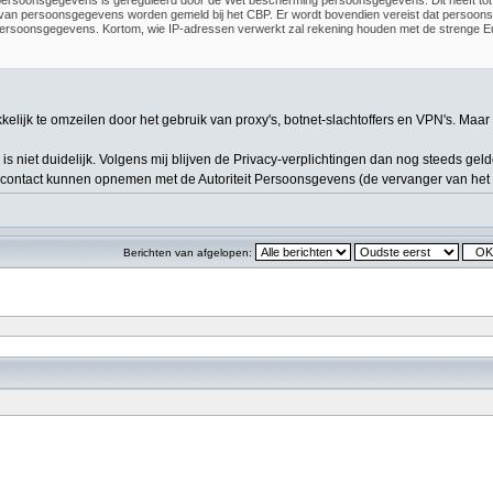
ersoonsgegevens is gereguleerd door de Wet bescherming persoonsgegevens. Dit heeft to
an persoonsgegevens worden gemeld bij het CBP. Er wordt bovendien vereist dat persoonsgeg
ersoonsgegevens. Kortom, wie IP-adressen verwerkt zal rekening houden met de strenge E
makkelijk te omzeilen door het gebruik van proxy's, botnet-slachtoffers en VPN's. M
s, is niet duidelijk. Volgens mij blijven de Privacy-verplichtingen dan nog steeds
e contact kunnen opnemen met de Autoriteit Persoonsgevens (de vervanger van het
Berichten van afgelopen: