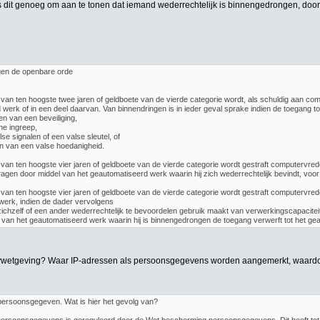
is dit genoeg om aan te tonen dat iemand wederrechtelijk is binnengedrongen, doo
tegen de openbare orde
van ten hoogste twee jaren of geldboete van de vierde categorie wordt, als schuldig aan comput
werk of in een deel daarvan. Van binnendringen is in ieder geval sprake indien de toegang t
en van een beveiliging,
he ingreep,
se signalen of een valse sleutel, of
n van een valse hoedanigheid.
van ten hoogste vier jaren of geldboete van de vierde categorie wordt gestraft computervre
agen door middel van het geautomatiseerd werk waarin hij zich wederrechtelijk bevindt, voor
 van ten hoogste vier jaren of geldboete van de vierde categorie wordt gestraft computerv
werk, indien de dader vervolgens
ichzelf of een ander wederrechtelijk te bevoordelen gebruik maakt van verwerkingscapacite
van het geautomatiseerd werk waarin hij is binnengedrongen de toegang verwerft tot het g
acywetgeving? Waar IP-adressen als persoonsgegevens worden aangemerkt, waardoor
persoonsgegeven. Wat is hier het gevolg van?