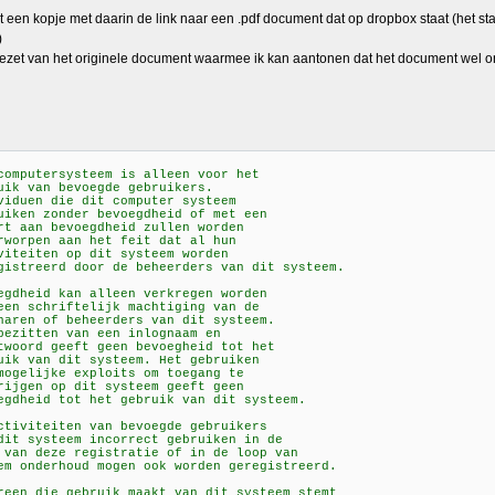
t een kopje met daarin de link naar een .pdf document dat op dropbox staat (het sta
)
ezet van het originele document waarmee ik kan aantonen dat het document wel ori
rsysteem is alleen voor het
n bevoegde gebruikers.
die dit computer systeem
onder bevoegdheid of met een
bevoegdheid zullen worden
 aan het feit dat al hun
n op dit systeem worden
rd door de beheerders van dit systeem.
 kan alleen verkregen worden
riftelijk machtiging van de
f beheerders van dit systeem.
n van een inlognaam en
geeft geen bevoegheid tot het
 dit systeem. Het gebruiken
ke exploits om toegang te
op dit systeem geeft geen
 tot het gebruik van dit systeem.
iten van bevoegde gebruikers
teem incorrect gebruiken in de
ze registratie of in de loop van
rhoud mogen ook worden geregistreerd.
e gebruik maakt van dit systeem stemt