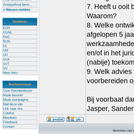
Kneppelhout beno...
7. Heeft u ooit
» Nieuws melden
Waarom?
Snellinks
8. Welke ontwik
EUR
OUNL
afgelopen 5 ja
RuG
RUN
werkzaamheden
UL
UM
en/of in het ju
UU
UvA
(nabije) toeko
UvT
VU
9. Welk advies
Meer links
voorbereiden o
Rechtenforum
Over Rechtenforum
Maak favoriet
Bij voorbaat da
Maak startpagina
Mail deze site
Jasper, Sande
Link naar ons
Colofon
Meedoen
Feedback
Contact
Berichten van 