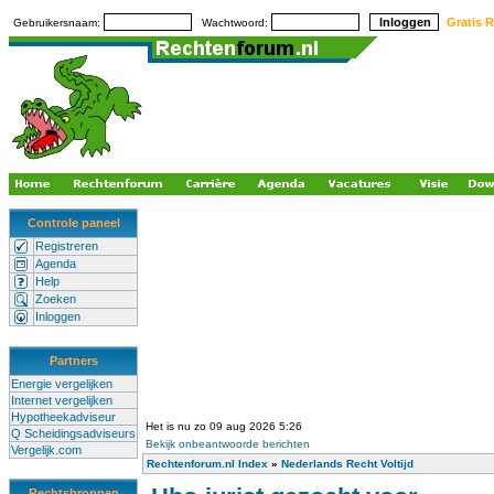
Gratis R
Gebruikersnaam:
Wachtwoord:
Controle paneel
Registreren
Agenda
Help
Zoeken
Inloggen
Partners
Energie vergelijken
Internet vergelijken
Hypotheekadviseur
Het is nu zo 09 aug 2026 5:26
Q Scheidingsadviseurs
Bekijk onbeantwoorde berichten
Vergelijk.com
Rechtenforum.nl Index
»
Nederlands Recht Voltijd
Rechtsbronnen