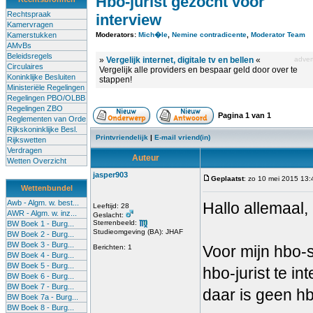
Hbo-jurist gezocht voor
Rechtspraak
interview
Kamervragen
Kamerstukken
Moderators:
Mich�le
,
Nemine contradicente
,
Moderator Team
AMvBs
Beleidsregels
»
Vergelijk internet, digitale tv en bellen
«
advert
Circulaires
Vergelijk alle providers en bespaar geld door over te
Koninklijke Besluiten
stappen!
Ministeriële Regelingen
Regelingen PBO/OLBB
Regelingen ZBO
Pagina
1
van
1
Reglementen van Orde
Rijkskoninklijke Besl.
Printvriendelijk
|
E-mail vriend(in)
Rijkswetten
Verdragen
Auteur
Wetten Overzicht
jasper903
Geplaatst
: zo 10 mei 2015 13:
Wettenbundel
Awb - Algm. w. best...
Hallo allemaal,
Leeftijd: 28
AWR - Algm. w. inz...
Geslacht:
Sterrenbeeld:
BW Boek 1 - Burg...
Studieomgeving (BA): JHAF
BW Boek 2 - Burg...
BW Boek 3 - Burg...
Voor mijn hbo-s
Berichten: 1
BW Boek 4 - Burg...
BW Boek 5 - Burg...
hbo-jurist te i
BW Boek 6 - Burg...
BW Boek 7 - Burg...
daar is geen hbo
BW Boek 7a - Burg...
BW Boek 8 - Burg...