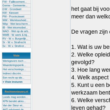
FW - Faillissement...
Gemw - Gemeente...
het gaat bij vo
GW - Grondwet
KW - Kieswet
meer dan welk
PW - Provinciewet
WW - Werkloosheid...
Wbp - Wet bescherm...
IB - Wet inkomstbel...
De vragen zijn
WAO - Wet op de arb..
WWB - W. werk & bij...
RV - W. v. Burgerlijk...
Sr - W. v. Strafrecht
1. Wat is uw b
Sv - W. v. Strafvor...
2. Welke opleid
Visie
gevolgd?
Werkgevers toch ...
Waarderingsperik...
3. Hoe lang wer
Het verschonings...
Indirect discrim...
4. Welk aspect 
Een recht op ide...
» Visie insturen
5. Kunt u een b
werkzaam bent 
Rechtennieuws.nl
Loods mag worden...
6. Welke versch
KPN bereikt akko...
Van der Steur wi...
leven gehad?
AKD adviseert de...