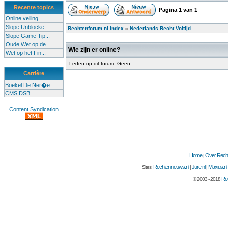
Recente topics
Pagina
1
van
1
Online veiling...
Slope Unblocke...
Rechtenforum.nl Index
»
Nederlands Recht Voltijd
Slope Game Tip...
Oude Wet op de...
Wie zijn er online?
Wet op het Fin...
Leden op dit forum: Geen
Carrière
Boekel De Ner�e
CMS DSB
Content Syndication
Home
Over Recht
|
Rechtennieuws.nl
Jure.nl
Maxius.nl
Sites:
|
|
Rec
© 2003 - 2018