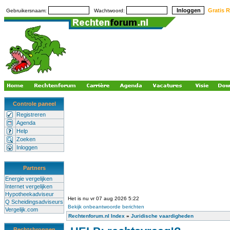
Gratis R
Gebruikersnaam:
Wachtwoord:
Controle paneel
Registreren
Agenda
Help
Zoeken
Inloggen
Partners
Energie vergelijken
Internet vergelijken
Hypotheekadviseur
Het is nu vr 07 aug 2026 5:22
Q Scheidingsadviseurs
Bekijk onbeantwoorde berichten
Vergelijk.com
Rechtenforum.nl Index
»
Juridische vaardigheden
Rechtsbronnen