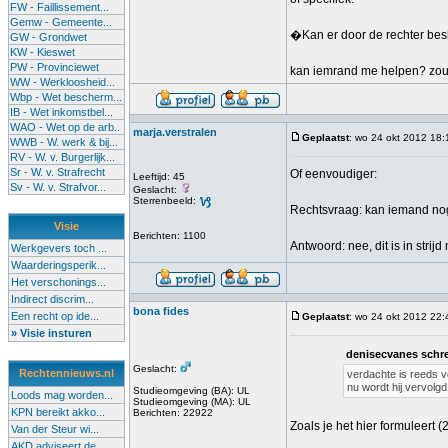
FW - Faillissement...
Gemw - Gemeente...
�Kan er door de rechter besl
GW - Grondwet
KW - Kieswet
PW - Provinciewet
kan iemrand me helpen? zou he
WW - Werkloosheid...
Wbp - Wet bescherm...
IB - Wet inkomstbel...
WAO - Wet op de arb..
marja.verstralen
Geplaatst
: wo 24 okt 2012 18:
WWB - W. werk & bij...
RV - W. v. Burgerlijk...
Sr - W. v. Strafrecht
Of eenvoudiger:
Leeftijd: 45
Sv - W. v. Strafvor...
Geslacht:
Sterrenbeeld:
Rechtsvraag: kan iemand nog
Visie
Berichten: 1100
Antwoord: nee, dit is in strijd
Werkgevers toch ...
Waarderingsperik...
Het verschonings...
Indirect discrim...
bona fides
Een recht op ide...
Geplaatst
: wo 24 okt 2012 22:
» Visie insturen
denisecvanes schre
Geslacht:
Rechtennieuws.nl
verdachte is reeds v
nu wordt hij vervolgd
Studieomgeving (BA): UL
Loods mag worden...
Studieomgeving (MA): UL
KPN bereikt akko...
Berichten: 22922
Zoals je het hier formuleert (
Van der Steur wi...
AKD adviseert de...