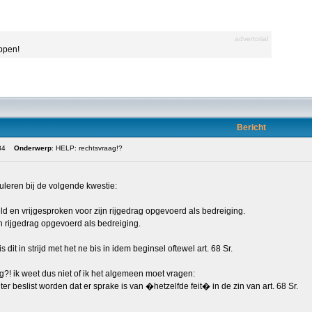
advertorial
appen!
Bericht
34
Onderwerp
: HELP: rechtsvraag!?
uleren bij de volgende kwestie:
ld en vrijgesproken voor zijn rijgedrag opgevoerd als bedreiging.
jn rijgedrag opgevoerd als bedreiging.
 dit in strijd met het ne bis in idem beginsel oftewel art. 68 Sr.
ag?! ik weet dus niet of ik het algemeen moet vragen:
r beslist worden dat er sprake is van �hetzelfde feit� in de zin van art. 68 Sr.