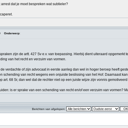
et arrest dat je moet bespreken wat subtieler?
caperet.
0
Onderwerp
:
tspraken zijn de artt. 427 Sv e.v. van toepassing. Hierbij dient uiteraard opgemerk
ding van het recht en verzuim van vormen.
 de verdachte of zijn advocaat in eerste aanleg dan wel in hoger beroep heeft gestel
n schending van recht wegens een onjuiste beslissing van het Hof. Daarnaast kan de
 art. 68 Sr, dan wel dat de rechter niet op een juiste wijze zijn vonnis gemotiveerd
uiden: is er sprake van een schending van recht en/of een verzuim van vormen? Maar
Berichten van afgelopen: