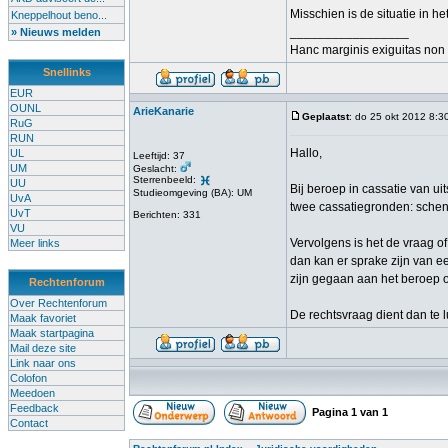
Misschien is de situatie in h
Kneppelhout beno...
_________________
» Nieuws melden
Hanc marginis exiguitas non 
Snellinks
EUR
OUNL
ArieKanarie
Geplaatst
: do 25 okt 2012 8:3
RuG
RUN
Hallo,
UL
Leeftijd: 37
UM
Geslacht:
Sterrenbeeld:
UU
Bij beroep in cassatie van ui
Studieomgeving (BA): UM
UvA
twee cassatiegronden: schen
UvT
Berichten: 331
VU
Vervolgens is het de vraag of
Meer links
dan kan er sprake zijn van ee
zijn gegaan aan het beroep op
Rechtenforum
Over Rechtenforum
De rechtsvraag dient dan te l
Maak favoriet
Maak startpagina
Mail deze site
Link naar ons
Colofon
Meedoen
Feedback
Pagina
1
van
1
Contact