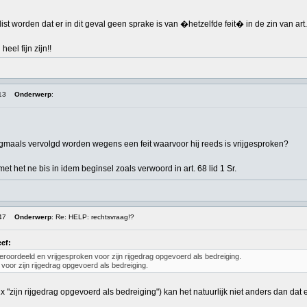
ist worden dat er in dit geval geen sprake is van �hetzelfde feit� in de zin van ar
el fijn zijn!!
13
Onderwerp
:
maals vervolgd worden wegens een feit waarvoor hij reeds is vrijgesproken?
 met het ne bis in idem beginsel zoals verwoord in art. 68 lid 1 Sr.
47
Onderwerp
: Re: HELP: rechtsvraag!?
ef:
eroordeeld en vrijgesproken voor zijn rijgedrag opgevoerd als bedreiging.
 voor zijn rijgedrag opgevoerd als bedreiging.
2x "zijn rijgedrag opgevoerd als bedreiging") kan het natuurlijk niet anders dan dat er