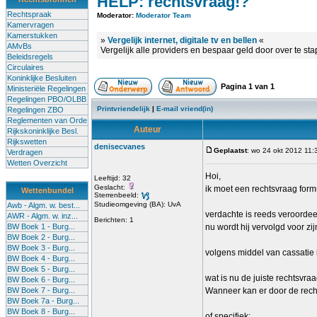
HELP: rechtsvraag!?
Rechtspraak
Moderator:
Moderator Team
Kamervragen
Kamerstukken
»
Vergelijk internet, digitale tv en bellen
«
AMvBs
Vergelijk alle providers en bespaar geld door over te st
Beleidsregels
Circulaires
Koninklijke Besluiten
Pagina
1
van
1
Ministeriële Regelingen
Regelingen PBO/OLBB
Printvriendelijk
|
E-mail vriend(in)
Regelingen ZBO
Reglementen van Orde
Auteur
Rijkskoninklijke Besl.
Rijkswetten
denisecvanes
Geplaatst
: wo 24 okt 2012 11:
Verdragen
Wetten Overzicht
Hoi,
Leeftijd: 32
Geslacht:
ik moet een rechtsvraag form
Wettenbundel
Sterrenbeeld:
Studieomgeving (BA): UvA
Awb - Algm. w. best...
verdachte is reeds veroordee
AWR - Algm. w. inz...
Berichten: 1
BW Boek 1 - Burg...
nu wordt hij vervolgd voor zi
BW Boek 2 - Burg...
BW Boek 3 - Burg...
volgens middel van cassatie is
BW Boek 4 - Burg...
BW Boek 5 - Burg...
wat is nu de juiste rechtsvra
BW Boek 6 - Burg...
BW Boek 7 - Burg...
Wanneer kan er door de rechte
BW Boek 7a - Burg...
BW Boek 8 - Burg...
of specifiek: