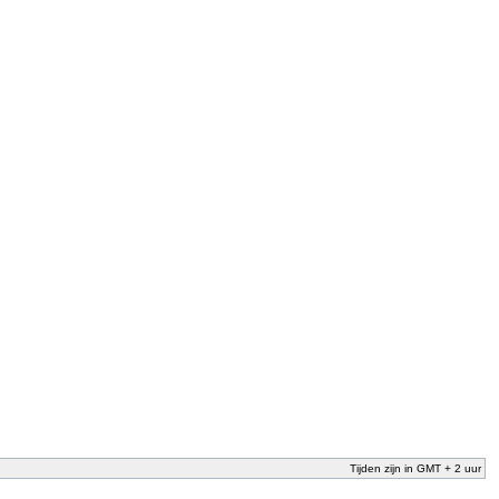
Tijden zijn in GMT + 2 uur