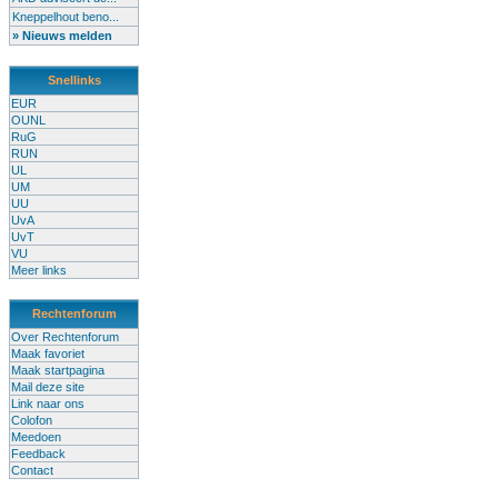
Kneppelhout beno...
» Nieuws melden
Snellinks
EUR
OUNL
RuG
RUN
UL
UM
UU
UvA
UvT
VU
Meer links
Rechtenforum
Over Rechtenforum
Maak favoriet
Maak startpagina
Mail deze site
Link naar ons
Colofon
Meedoen
Feedback
Contact