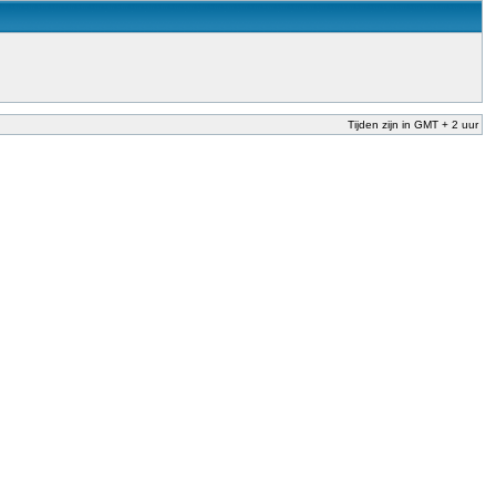
Tijden zijn in GMT + 2 uur
nderwijs te garanderen en te verbeteren. Dit is afgesproken in het Nationaal
der Dekker (onderwijs) vandaag aan in zijn plan van aanpak om onbevoegden voor