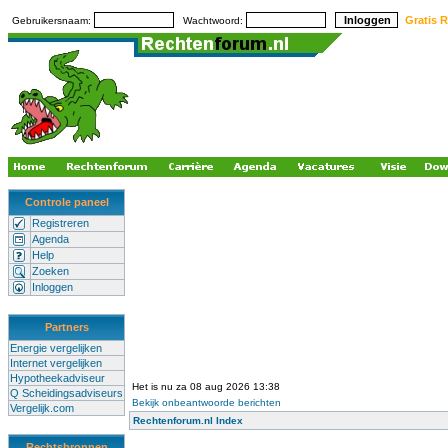
Gratis R
Gebruikersnaam:
Wachtwoord:
Controle paneel
Registreren
Agenda
Help
Zoeken
Inloggen
Partners
Energie vergelijken
Internet vergelijken
Hypotheekadviseur
Het is nu za 08 aug 2026 13:38
Q Scheidingsadviseurs
Bekijk onbeantwoorde berichten
Vergelijk.com
Rechtenforum.nl Index
Rechtsbronnen