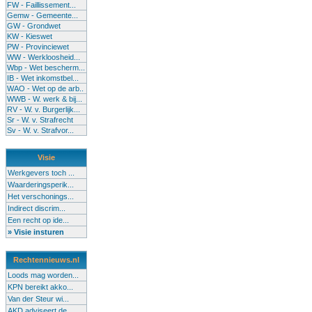
FW - Faillissement...
Gemw - Gemeente...
GW - Grondwet
KW - Kieswet
PW - Provinciewet
WW - Werkloosheid...
Wbp - Wet bescherm...
IB - Wet inkomstbel...
WAO - Wet op de arb..
WWB - W. werk & bij...
RV - W. v. Burgerlijk...
Sr - W. v. Strafrecht
Sv - W. v. Strafvor...
Visie
Werkgevers toch ...
Waarderingsperik...
Het verschonings...
Indirect discrim...
Een recht op ide...
» Visie insturen
Rechtennieuws.nl
Loods mag worden...
KPN bereikt akko...
Van der Steur wi...
AKD adviseert de...