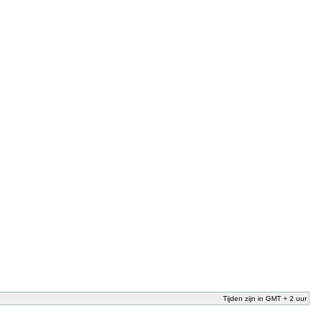
Tijden zijn in GMT + 2 uur