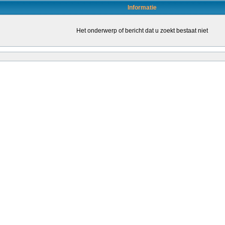
Informatie
Het onderwerp of bericht dat u zoekt bestaat niet
en door daartoe bevoegde leraren (of leraren in opleiding) om de kwaliteit van het o
leraren stimuleren om een bevoegdheid te halen. Dat kondigt staatssecretaris San
ende...