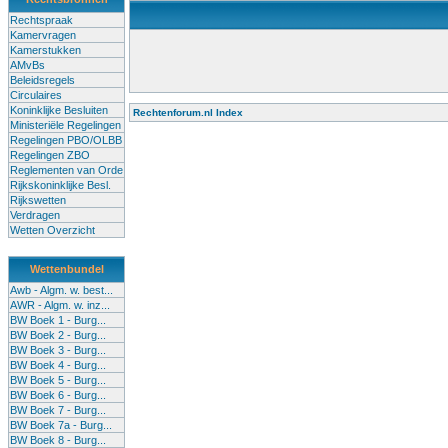
Rechtspraak
Kamervragen
Kamerstukken
AMvBs
Beleidsregels
Circulaires
Koninklijke Besluiten
Rechtenforum.nl Index
Ministeriële Regelingen
Alle lessen in het voortgezet onderwijs moeten worden gegev
Regelingen PBO/OLBB
Onderwijsakkoord. Besturen en scholen moeten onbevoegde 
Regelingen ZBO
de klas terug te dringen. Met deze aanpak ontstaat een sluit
Reglementen van Orde
Rijkskoninklijke Besl.
Rijkswetten
Verdragen
Wetten Overzicht
Wettenbundel
Awb - Algm. w. best...
AWR - Algm. w. inz...
BW Boek 1 - Burg...
BW Boek 2 - Burg...
BW Boek 3 - Burg...
BW Boek 4 - Burg...
BW Boek 5 - Burg...
BW Boek 6 - Burg...
BW Boek 7 - Burg...
BW Boek 7a - Burg...
BW Boek 8 - Burg...