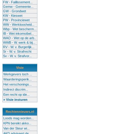
FW - Faillissement...
Gemw - Gemeente...
GW - Grondwet
KW - Kieswet
PW - Provinciewet
WW - Werkloosheid...
Wbp - Wet bescherm...
IB - Wet inkomstbel...
WAO - Wet op de arb..
WWB - W. werk & bij...
RV - W. v. Burgerlijk...
Sr - W. v. Strafrecht
Sv - W. v. Strafvor...
Visie
Werkgevers toch ...
Waarderingsperik...
Het verschonings...
Indirect discrim...
Een recht op ide...
» Visie insturen
Rechtennieuws.nl
Loods mag worden...
KPN bereikt akko...
Van der Steur wi...
AKD adviseert de...