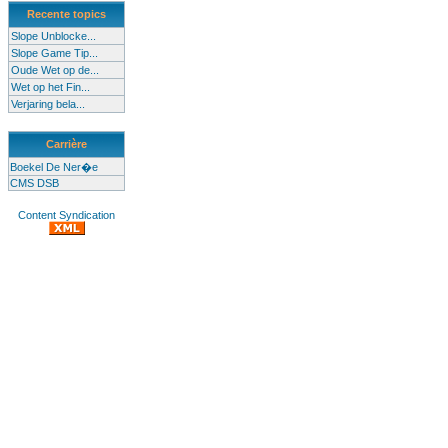
Recente topics
Slope Unblocke...
Slope Game Tip...
Oude Wet op de...
Wet op het Fin...
Verjaring bela...
Carrière
Boekel De Ner�e
CMS DSB
Content Syndication