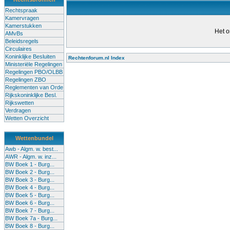
Rechtspraak
Kamervragen
Kamerstukken
Het o
AMvBs
Beleidsregels
Circulaires
Koninklijke Besluiten
Rechtenforum.nl Index
Ministeriële Regelingen
Alle lessen in het voortgezet
Regelingen PBO/OLBB
Regelingen ZBO
bevoegde leraren (of leraren in
Reglementen van Orde
garanderen en te verbeteren. Di
Rijkskoninklijke Besl.
Rijkswetten
Onderwijsakkoord. Besturen e
Verdragen
om een bevoegdheid te halen. 
Wetten Overzicht
(onderwijs) vandaag aan in zi
Wettenbundel
terug te dringen. Met deze aanp
Awb - Algm. w. best...
AWR - Algm. w. inz...
BW Boek 1 - Burg...
BW Boek 2 - Burg...
BW Boek 3 - Burg...
BW Boek 4 - Burg...
BW Boek 5 - Burg...
BW Boek 6 - Burg...
BW Boek 7 - Burg...
BW Boek 7a - Burg...
BW Boek 8 - Burg...