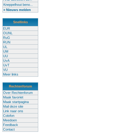
Kneppelhout beno...
» Nieuws melden
Snellinks
EUR
OUNL
RuG
RUN
UL
UM
UU
UvA
UvT
VU
Meer links
Rechtenforum
Over Rechtenforum
Maak favoriet
Maak startpagina
Mail deze site
Link naar ons
Colofon
Meedoen
Feedback
Contact