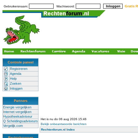
Gratis R
Gebruikersnaam:
Wachtwoord:
Controle paneel
Registreren
Agenda
Help
Zoeken
Inloggen
Partners
Energie vergelijken
Internet vergelijken
Hypotheekadviseur
Het is nu do 06 aug 2026 15:46
Q Scheidingsadviseurs
Bekijk onbeantwoorde berichten
Vergelijk.com
Rechtenforum.nl Index
Rechtsbronnen