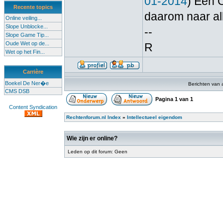
01-2014
) Een 
Recente topics
daarom naar all
Online veiling...
Slope Unblocke...
--
Slope Game Tip...
Oude Wet op de...
R
Wet op het Fin...
Carrière
Boekel De Ner�e
Berichten van 
CMS DSB
Pagina
1
van
1
Content Syndication
Rechtenforum.nl Index
»
Intellectueel eigendom
Wie zijn er online?
Leden op dit forum: Geen