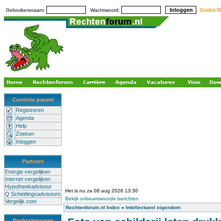
Gratis R
Gebruikersnaam:
Wachtwoord:
Controle paneel
Registreren
Agenda
Help
Zoeken
Inloggen
Partners
Energie vergelijken
Internet vergelijken
Hypotheekadviseur
Het is nu za 08 aug 2026 13:30
Q Scheidingsadviseurs
Bekijk onbeantwoorde berichten
Vergelijk.com
Rechtenforum.nl Index
»
Intellectueel eigendom
Rechtsbronnen