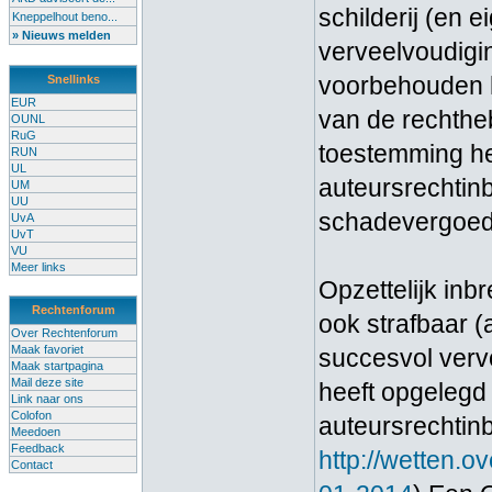
schilderij (en 
Kneppelhout beno...
» Nieuws melden
verveelvoudigin
voorbehouden h
Snellinks
EUR
van de rechthe
OUNL
RuG
toestemming he
RUN
UL
auteursrechtin
UM
UU
schadevergoedi
UvA
UvT
VU
Meer links
Opzettelijk in
Rechtenforum
ook strafbaar (
Over Rechtenforum
Maak favoriet
succesvol vervo
Maak startpagina
Mail deze site
heeft opgelegd 
Link naar ons
Colofon
auteursrechtin
Meedoen
Feedback
http://wetten.
Contact