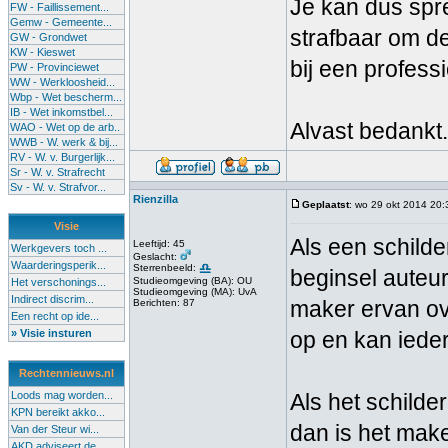
Je kan dus spre
FW - Faillissement...
Gemw - Gemeente...
strafbaar om d
GW - Grondwet
KW - Kieswet
bij een profess
PW - Provinciewet
WW - Werkloosheid...
Wbp - Wet bescherm...
IB - Wet inkomstbel...
Alvast bedankt.
WAO - Wet op de arb..
WWB - W. werk & bij...
RV - W. v. Burgerlijk...
Sr - W. v. Strafrecht
Sv - W. v. Strafvor...
Rienzilla
Geplaatst
: wo 29 okt 2014 20:
Visie
Als een schilder
Leeftijd: 45
Werkgevers toch ...
Geslacht:
Waarderingsperik...
Sterrenbeeld:
beginsel auteur
Studieomgeving (BA): OU
Het verschonings...
Studieomgeving (MA): UvA
Indirect discrim...
maker ervan ove
Berichten: 87
Een recht op ide...
» Visie insturen
op en kan iede
Rechtennieuws.nl
Loods mag worden...
Als het schilde
KPN bereikt akko...
dan is het mak
Van der Steur wi...
AKD adviseert de...