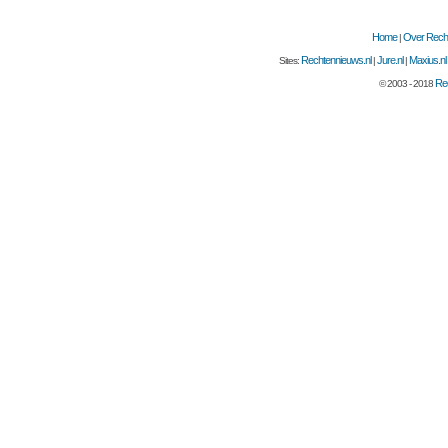
Home
Over Recht
|
Rechtennieuws.nl
Jure.nl
Maxius.nl
Sites:
|
|
Rec
© 2003 - 2018