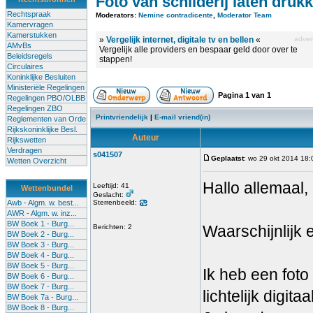
Foto van schilderij laten druk
Rechtspraak
Moderators:
Nemine contradicente
,
Moderator Team
Kamervragen
Kamerstukken
»
Vergelijk internet, digitale tv en bellen
«
advert
AMvBs
Vergelijk alle providers en bespaar geld door over te
Beleidsregels
stappen!
Circulaires
Koninklijke Besluiten
Ministeriële Regelingen
Pagina
1
van
1
Regelingen PBO/OLBB
Regelingen ZBO
Printvriendelijk
|
E-mail vriend(in)
Reglementen van Orde
Rijkskoninklijke Besl.
Auteur
Rijkswetten
Verdragen
s041507
Geplaatst
: wo 29 okt 2014 18:
Wetten Overzicht
Hallo allemaal,
Leeftijd: 41
Wettenbundel
Geslacht:
Awb - Algm. w. best...
Sterrenbeeld:
AWR - Algm. w. inz...
BW Boek 1 - Burg...
Waarschijnlijk 
Berichten: 2
BW Boek 2 - Burg...
BW Boek 3 - Burg...
BW Boek 4 - Burg...
BW Boek 5 - Burg...
Ik heb een foto
BW Boek 6 - Burg...
BW Boek 7 - Burg...
lichtelijk digit
BW Boek 7a - Burg...
BW Boek 8 - Burg...