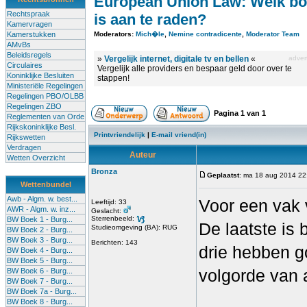
European Union Law: Welk b
Rechtspraak
is aan te raden?
Kamervragen
Kamerstukken
Moderators:
Mich�le
,
Nemine contradicente
,
Moderator Team
AMvBs
Beleidsregels
»
Vergelijk internet, digitale tv en bellen
«
advert
Circulaires
Vergelijk alle providers en bespaar geld door over te
Koninklijke Besluiten
stappen!
Ministeriële Regelingen
Regelingen PBO/OLBB
Regelingen ZBO
Pagina
1
van
1
Reglementen van Orde
Rijkskoninklijke Besl.
Printvriendelijk
|
E-mail vriend(in)
Rijkswetten
Verdragen
Auteur
Wetten Overzicht
Bronza
Geplaatst
: ma 18 aug 2014 22
Wettenbundel
Awb - Algm. w. best...
Voor een vak 
Leeftijd: 33
AWR - Algm. w. inz...
Geslacht:
Sterrenbeeld:
BW Boek 1 - Burg...
De laatste is 
Studieomgeving (BA): RUG
BW Boek 2 - Burg...
BW Boek 3 - Burg...
Berichten: 143
drie hebben go
BW Boek 4 - Burg...
BW Boek 5 - Burg...
volgorde van 
BW Boek 6 - Burg...
BW Boek 7 - Burg...
BW Boek 7a - Burg...
BW Boek 8 - Burg...