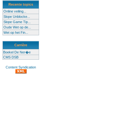
Recente topics
Online veiling...
Slope Unblocke...
Slope Game Tip...
Oude Wet op de...
Wet op het Fin...
Carrière
Boekel De Ner�e
CMS DSB
Content Syndication