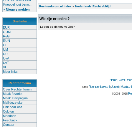
Kneppelhout beno...
Rechtenforum.nl Index
»
Nederlands Recht Voltijd
» Nieuws melden
Wie zijn er online?
Snellinks
Leden op dit forum: Geen
EUR
OUNL
RuG
RUN
UL
UM
UU
UvA
UvT
VU
Meer links
Home
Over Recht
|
Rechtenforum
Rechtennieuws.nl
Jure.nl
Maxius.nl
Sites:
|
|
Over Rechtenforum
Rec
Maak favoriet
© 2003 - 2018
Maak startpagina
Mail deze site
Link naar ons
Colofon
Meedoen
Feedback
Contact